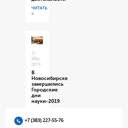
ЧИТАТЬ
>
21
May
2019
В
Новосибирске
завершились
Городские
дни
науки-2019
ЧИТАТЬ
>
+7 (383) 227-55-76