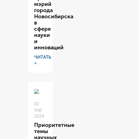
мэрий
города
Новосибирска
в
сфере
науки
и
инноваций
ЧИТАТЬ
>
02
Sep
2024
Приоритетные
темы
научных