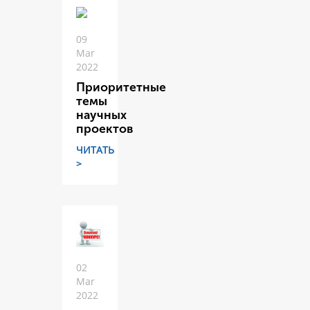
09
Mar
2022
Приоритетные
темы
научных
проектов
ЧИТАТЬ
>
02
Mar
2022