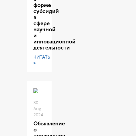
форме
субсидий
в
сфере
научной
и
инновационной
деятельности
ЧИТАТЬ
>
30
Aug
2024
Объявление
о
проведении