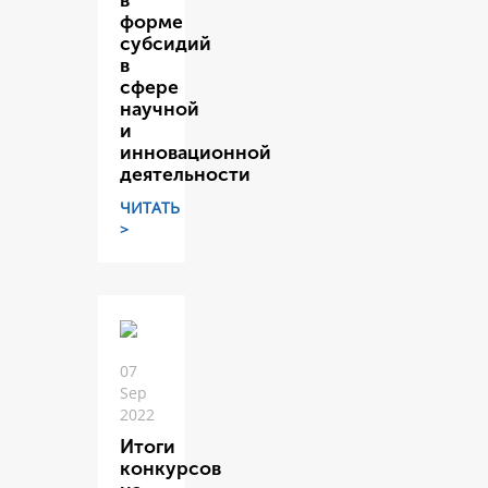
в
форме
субсидий
в
сфере
научной
и
инновационной
деятельности
ЧИТАТЬ
>
07
Sep
2022
Итоги
конкурсов