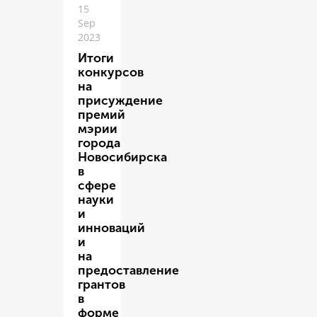
15
Sep
2023
Итоги
конкурсов
на
присуждение
премий
мэрии
города
Новосибирска
в
сфере
науки
и
инноваций
и
на
предоставление
грантов
в
форме