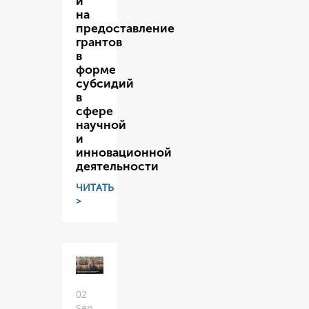
и
на
предоставление
грантов
в
форме
субсидий
в
сфере
научной
и
инновационной
деятельности
ЧИТАТЬ
>
02
Sep