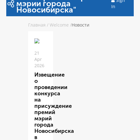
Sign
мэрии города
In
Новосибирска"
Главная
/
Welcome
/
Новости
21
Apr
2026
Извещение
о
проведении
конкурса
на
присуждение
премий
мэрий
города
Новосибирска
в