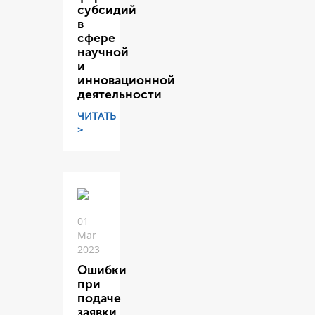
субсидий
в
сфере
научной
и
инновационной
деятельности
ЧИТАТЬ
>
01
Mar
2023
Ошибки
при
подаче
заявки