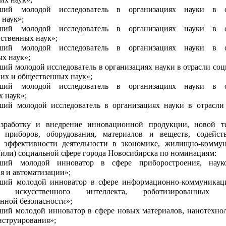
ший молодой исследователь в организациях науки в о
 наук»;
ший молодой исследователь в организациях науки в о
йственных наук»;
ший молодой исследователь в организациях науки в о
х наук»;
ий молодой исследователь в организациях науки в отрасли соц
их и общественных наук»;
ший молодой исследователь в организациях науки в о
 наук»;
ший молодой исследователь в организациях науки в отрасли
азработку и внедрение инновационной продукции, новой т
, приборов, оборудования, материалов и веществ, содейс
эффективности деятельности в экономике, жилищно-комму
 (или) социальной сфере города Новосибирска по номинациям:
ший молодой инноватор в сфере приборостроения, науко
я и автоматизации»;
ший молодой инноватор в сфере информационно-коммуника
й, искусственного интеллекта, роботизированных с
нной безопасности»;
ший молодой инноватор в сфере новых материалов, нанотехно
нструирования»;