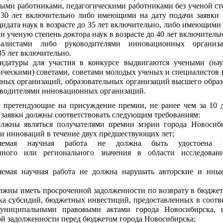
ыми работниками, педагогическими работниками без ученой ст
о 30 лет включительно либо имеющими на дату подачи заявки
дидата наук в возрасте до 35 лет включительно, либо имеющими 
и ученую степень доктора наук в возрасте до 40 лет включительн
иалистами либо руководителями инновационных организ
35 лет включительно.
идатуры для участия в конкурсе выдвигаются учеными (на
ическими) советами, советами молодых ученых и специалистов (
чных организаций, образовательных организаций высшего образ
оводителями инновационных организаций.
, претендующие на присуждение премии, не ранее чем за 10 
 заявки должны соответствовать следующим требованиям:
олжны являться получателями премии мэрии города Новосиб
 и инноваций в течение двух предшествующих лет;
ляемая научная работа не должна быть удостоена 
енного или регионального значения в области исследова
ляемая научная работа не должна нарушать авторские и ины
;
лжны иметь просроченной задолженности по возврату в бюджет
а субсидий, бюджетных инвестиций, предоставленных в соотв
униципальными правовыми актами города Новосибирска, 
й задолженности перед бюджетом города Новосибирска;