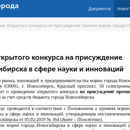
орода
Документы
Новос
ии открытого конкурса на присуждение премий мэрии города Н
ткрытого конкурса на присуждение
бирска в сфере науки и инноваций
о рынка, инноваций и предпринимательства мэрии города Ново
у 630091, г. Новосибирск, Красный проспект, 50 (электронн
ает о проведении открытого конкурса
на присуждение преми
й
за счет средств бюджета города Новосибирска.
рс проводится в соответствии с Положением о премиях мэрии
ка в сфере науки и инноваций, утвержденным постановление
сибирска от 05.02.2019 № 364 (
далее – Положение).
ии мэрии города Новосибирска в сфере науки и инноваций