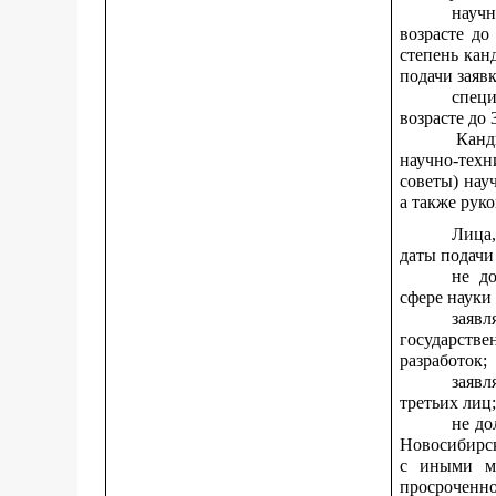
научн
возрасте д
степень кан
подачи заявк
спец
возрасте до 
Канд
научно-техн
советы) нау
а также рук
Лица
даты подачи
не д
сфере науки
заяв
государств
разработок;
заяв
третьих лиц
не до
Новосибирск
с иными м
просроченно