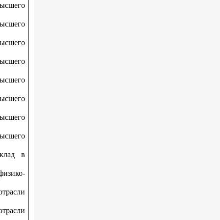
высшего
высшего
высшего
высшего
высшего
высшего
высшего
высшего
вклад в
физико-
трасли
трасли