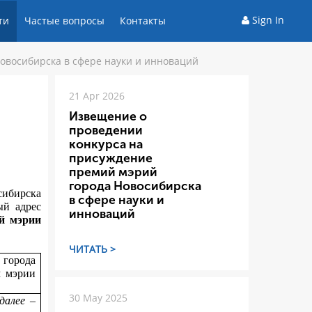
Sign In
ти
Частые вопросы
Контакты
овосибирска в сфере науки и инноваций
21 Apr 2026
Извещение о
проведении
конкурса на
присуждение
премий мэрий
города Новосибирска
сибирска
в сфере науки и
ый адрес
инноваций
й мэрии
ЧИТАТЬ >
 города
м мэрии
30 May 2025
(далее –