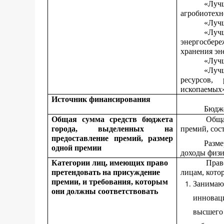
«Луч
агробиотехн
«Лучш
«Луч
энергосбере
хранения эн
«Лучш
«Луч
ресурсов,
ископаемых
Источник финансирования
Бюдж
Общая сумма средств бюджета
Обща
города, выделенных на
премий, сос
предоставление премий, размер
Разм
одной премии
доходы физи
Категории лиц, имеющих право
Прав
претендовать на присуждение
лицам, кото
премии, и требования, которым
Занимаю
они должны соответствовать
инновац
высшего