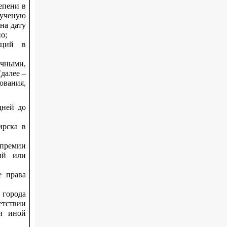
епени в
 ученую
на дату
о;
аций в
учными,
далее –
ования,
дней до
ирска в
премии
ний или
е права
 города
етствии
и иной