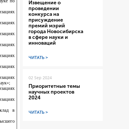
науке
по
Извещение о
проведении
зациях
конкурса на
присуждение
зациях
премий мэрий
города Новосибирска
зациях
в сфере науки и
инноваций
зациях
зациях
ЧИТАТЬ >
зациях
зациях
02 Sep 2024
аук»;
Приоритетные темы
зациях
научных проектов
2024
зациях
вклад в
ЧИТАТЬ >
высшего