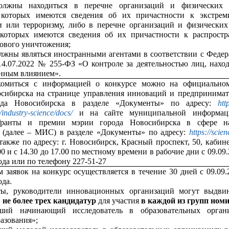
олжны находиться в перечне организаций и физических 
которых имеются сведения об их причастности к экстрем
и или терроризму, либо в перечне организаций и физических
которых имеются сведения об их причастности к распрост
ового уничтожения;
лжны являться иностранными агентами в соответствии с Феде
14.07.2022 № 255-ФЗ «О контроле за деятельностью лиц, нахо
анным влиянием».
комиться с информацией о конкурсе можно на официально
осибирска на странице управления инноваций и предпринимат
ода Новосибирска в разделе «Документы» по адресу:
htt
/industry-science/docs/
и на сайте муниципальной информац
Гранты и премии мэрии города Новосибирска в сфере н
 (далее – МИС) в разделе «Документы» по адресу:
https://scie
также по адресу: г. Новосибирск, Красный проспект, 50, кабине
00 и с 14.30 до 17.00 по местному времени в рабочие дни с 09.09
ода или по телефону 227-51-27
 заявок на конкурс осуществляется в течение 30 дней с 09.09.
ода.
ты, руководители инновационных организаций могут выдви
и
не более трех кандидатур
для участия
в каждой
из групп ном
ший начинающий исследователь в образовательных органи
азования»;