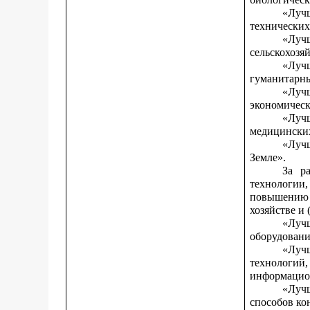
«Луч
технических
«Луч
сельскохозя
«Луч
гуманитарны
«Лучш
экономическ
«Луч
медицинских
«Луч
Земле».
За р
технологии
повышению 
хозяйстве и
«Луч
оборудовани
«Луч
технологи
информацио
«Луч
способов ко