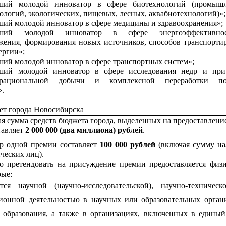
ший молодой инноватор в сфере биотехнологий (промышл
ологий, экологических, пищевых, лесных, аквабиотехнологий)»;
ий молодой инноватор в сфере медицины и здравоохранения»;
ший молодой инноватор в сфере энергоэффективн
жения, формирования новых источников, способов транспорти
ергии»;
ий молодой инноватор в сфере транспортных систем»;
ший молодой инноватор в сфере исследования недр и при
 рациональной добычи и комплексной переработки по
».
ет города Новосибирска
я сумма средств бюджета города, выделенных на предоставлени
тавляет
2
000 000 (два миллиона) рублей
.
ер одной премии составляет
100 000 рублей
(включая сумму на
ческих лиц).
о претендовать на присуждение премии предоставляется физ
рые:
тся научной (научно-исследовательской), научно-техничес
ионной деятельностью в научных или образовательных орган
 образования, а также в организациях, включенных в единый