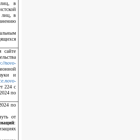
лиц, в
истской
 лиц, в
ранению
ральным
дящихся
м сайте
ельства
p://novo-
ионной
ауки и
nce.novo-
т 224 с
.2024 по
2024 по
нуть от
инаций
:
зациях