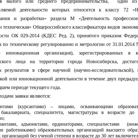
ов малого или среднего предпринимательства, один из
вляемой деятельности которых относится к классу 72 «Н
вания и разработки» раздела М «Деятельность профессион
и техническая» Общероссийского классификатора видов эконом
ности ОК 029-2014 (КДЕС Ред. 2), принятого приказом Федер
а по техническому регулированию и метрологии от 31.01.2014 
инновационная организация), зарегистрированных в ка
-
ского лица на территории города Новосибирска, достиг
х результатов в сфере научной (научно-исследовательской), 
ской или инновационной деятельности в течение двух предыду
шем периоде текущего года.
подачи заявки являются:
ентами (курсантами) – лицами, осваивающими образоват
бакалавриата, специалитета, магистратуры в возрасте до
о;
рантами, адъюнктами, ординаторами, специалистами (инж
ми работниками) образовательных организаций высшего обра
 организаций без ученой степени в возрасте до 30 лет включител