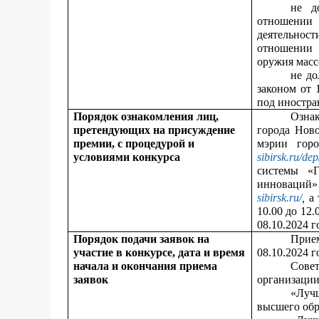
не д
отношении 
деятельност
отношении 
оружия масс
не до
законом от 
под иностр
Порядок ознакомления лиц,
Озна
претендующих на присуждение
города Нов
премии, с процедурой и
мэрии гор
условиями конкурса
sibirsk.ru/dep
системы «
инноваций»
sibirsk.ru/
,
а 
10.00 до 12.
08.10.2024 г
Порядок подачи заявок на
Прием
участие в конкурсе, дата и время
08.10.2024 г
начала и окончания приема
Сове
заявок
организаци
«Луч
высшего обр