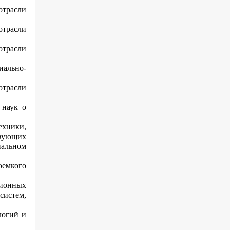
трасли
трасли
трасли
иально-
трасли
 наук о
ехники,
твующих
нальном
емкого
ционных
истем,
логий и