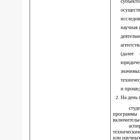
субъект
осущест
исследо
научная 
деятель
агентств
(далее
юридиче
значимы
техниче
и прошед
На день 
студ
программы 
включительн
аспи
технически
или научных