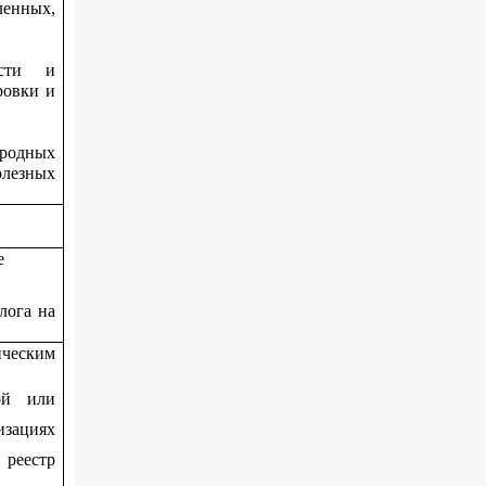
енных,
ости и
ровки и
родных
лезных
е
лога на
ическим
кой или
изациях
 реестр