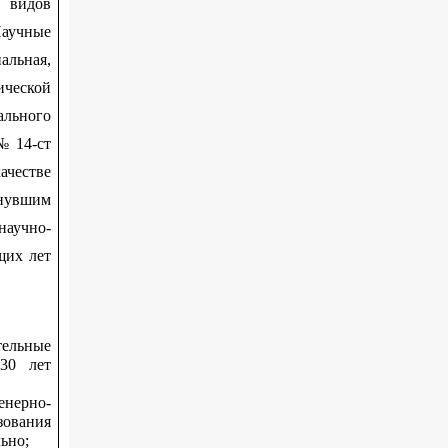
 видов
аучные
альная,
ической
ального
№ 14-ст
честве
нувшим
научно-
щих лет
ельные
 30 лет
енерно-
зования
ьно;