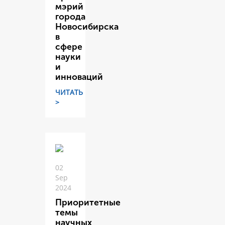
мэрий
города
Новосибирска
в
сфере
науки
и
инноваций
ЧИТАТЬ
>
02
Sep
2024
Приоритетные
темы
научных