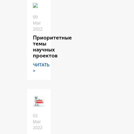
09
Mar
2022
Приоритетные
темы
научных
проектов
ЧИТАТЬ
>
02
Mar
2022