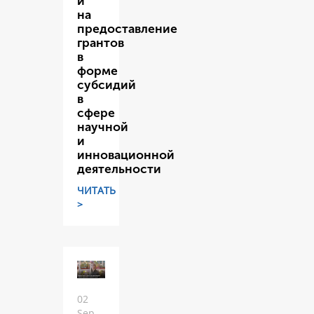
и
на
предоставление
грантов
в
форме
субсидий
в
сфере
научной
и
инновационной
деятельности
ЧИТАТЬ
>
02
Sep