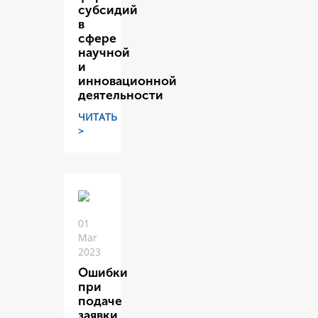
субсидий
в
сфере
научной
и
инновационной
деятельности
ЧИТАТЬ
>
01
Mar
2023
Ошибки
при
подаче
заявки