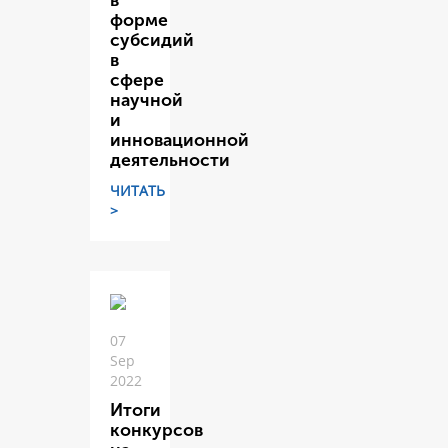
в
форме
субсидий
в
сфере
научной
и
инновационной
деятельности
ЧИТАТЬ
>
07
Sep
2022
Итоги
конкурсов