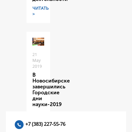
ЧИТАТЬ
>
21
May
2019
В
Новосибирске
завершились
Городские
дни
науки-2019
ЧИТАТЬ
>
+7 (383) 227-55-76