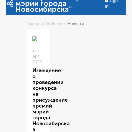
Sign
мэрии города
In
Новосибирска"
Главная
/
Welcome
/
Новости
21
Apr
2026
Извещение
о
проведении
конкурса
на
присуждение
премий
мэрий
города
Новосибирска
в