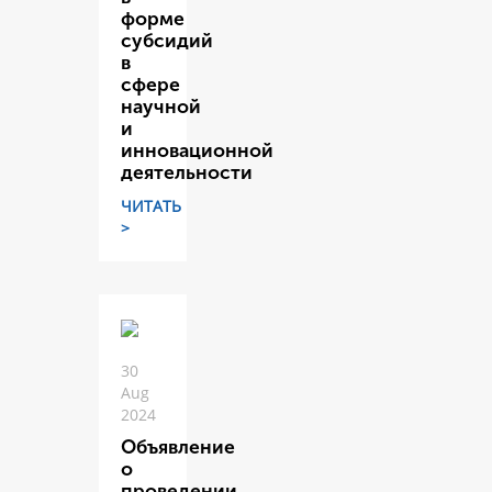
форме
субсидий
в
сфере
научной
и
инновационной
деятельности
ЧИТАТЬ
>
30
Aug
2024
Объявление
о
проведении