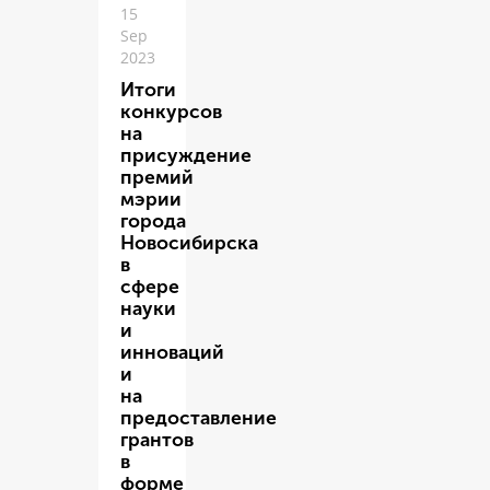
15
Sep
2023
Итоги
конкурсов
на
присуждение
премий
мэрии
города
Новосибирска
в
сфере
науки
и
инноваций
и
на
предоставление
грантов
в
форме