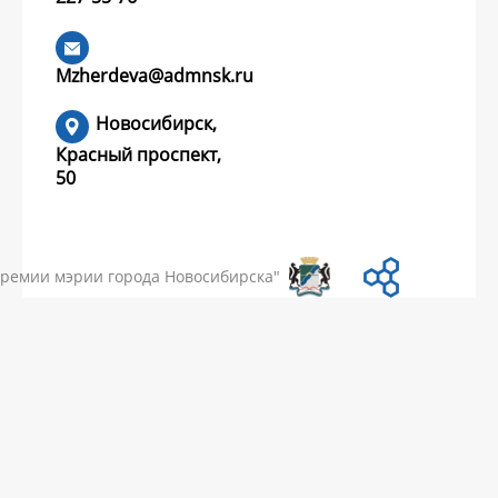
предоставить в
составе заявки на
конкурс грантов?
Mzherdeva@admnsk.ru
Новосибирск,
Красный проспект,
50
УМЕНТЫ
НОВОСТИ
ЧАСТЫЕ ВОПРОСЫ
КОНТАКТЫ
премии мэрии города Новосибирска"