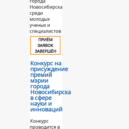
города
Новосибирска
среди
молодых
ученых и
специалистов
ПРИЁМ
ЗАЯВОК
ЗАВЕРШЁН
Конкурс на
присуждение
премий
мэрии
города
Новосибирска
в сфере
науки и
инноваций
Конкурс
проводится в