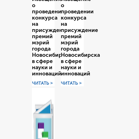
о
о
проведении
проведении
конкурса
конкурса
на
на
присуждение
присуждение
премий
премий
мэрий
мэрий
города
города
Новосибирска
Новосибирска
в сфере
в сфере
науки и
науки и
инноваций
инноваций
ЧИТАТЬ >
ЧИТАТЬ >