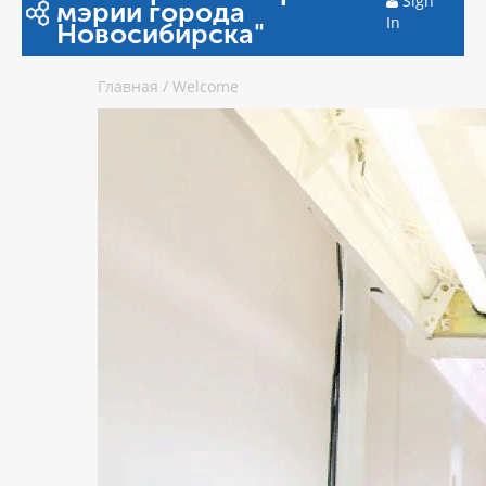
Sign
мэрии города
In
Новосибирска"
Главная
/
Welcome