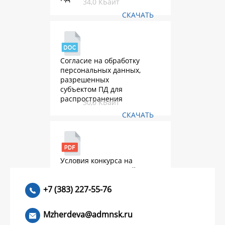
34,0 КБайт
СКАЧАТЬ
Согласие на обработку
персональных данных,
разрешенных
субъектом ПД для
распространения
30,0 КБайт
СКАЧАТЬ
Условия конкурса на
присуждение премий
2026.pdf
552,9 КБайт
+7 (383) 227-55-76
СКАЧАТЬ
Mzherdeva@admnsk.ru