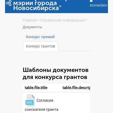
мэрии города
Anmelden
Новосибирска"
Главная
/
Справочная информация
/
Документы
Конкурс премий
Конкурс грантов
Шаблоны документов
для конкурса грантов
table.file.title
table.file.description
Согласие
соискателя гранта
ac