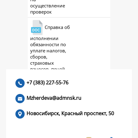
осуществление
проверок
Справка об
исполнении
ac
обязанности по
уплате налогов,
сборов,
страховых
взносов, пеней,
штрафов,
процентов 2023
+7 (383) 227-55-76
Mzherdeva@admnsk.ru
Новосибирск, Красный проспект, 50
КУМЕНТЫ
НОВОСТИ
ЧАСТЫЕ ВОПРОСЫ
КОНТАКТЫ