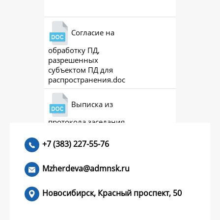
Согласие на
обработку ПД,
разрешенных
субъектом ПД для
распространения.doc
Выписка из
протокола заседания
совета (премии)
+7 (383) 227-55-76
Mzherdeva@admnsk.ru
Новосибирск, Красный проспект, 50
КУМЕНТЫ
НОВОСТИ
ЧАСТЫЕ ВОПРОСЫ
КОНТАКТЫ