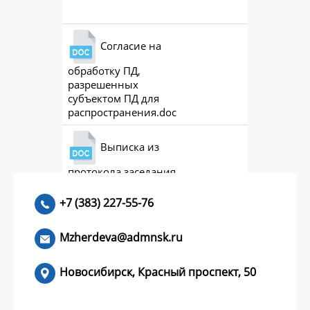
Согласие на
обработку ПД,
разрешенных
субъектом ПД для
распространения.doc
Выписка из
протокола заседания
совета (премии)
+7 (383) 227-55-76
Mzherdeva@admnsk.ru
Новосибирск, Красный проспект, 50
КУМЕНТЫ
НОВОСТИ
ЧАСТЫЕ ВОПРОСЫ
КОНТАКТЫ