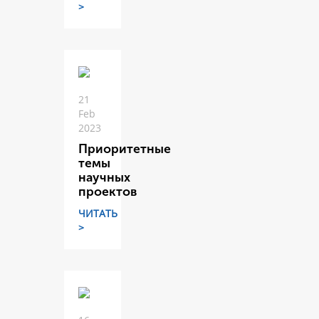
>
21
Feb
2023
Приоритетные
темы
научных
проектов
ЧИТАТЬ
>