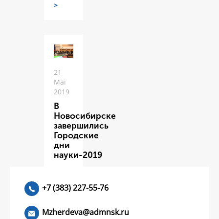
>
21
Mai
2019
В
Новосибирске
завершились
Городские
дни
науки-2019
ЧИТАТЬ
>
+7 (383) 227-55-76
Mzherdeva@admnsk.ru