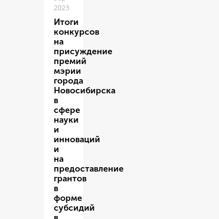
2023
Итоги
конкурсов
на
присуждение
премий
мэрии
города
Новосибирска
в
сфере
науки
и
инноваций
и
на
предоставление
грантов
в
форме
субсидий
в