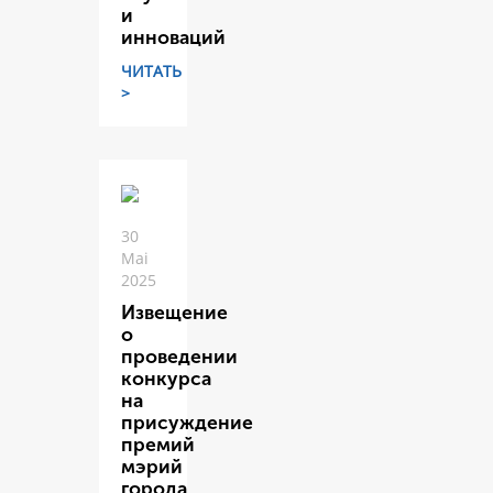
и
инноваций
ЧИТАТЬ
>
30
Mai
2025
Извещение
о
проведении
конкурса
на
присуждение
премий
мэрий
города