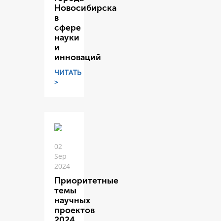
Новосибирска
в
сфере
науки
и
инноваций
ЧИТАТЬ
>
02
Sep
2024
Приоритетные
темы
научных
проектов
2024