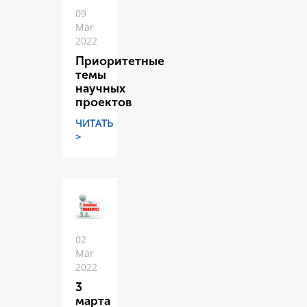
09
Mär
2022
Приоритетные
темы
научных
проектов
ЧИТАТЬ
>
02
Mär
2022
3
марта