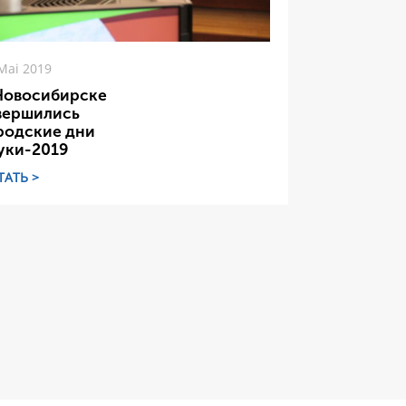
Mai 2019
Новосибирске
вершились
родские дни
уки-2019
ТАТЬ >