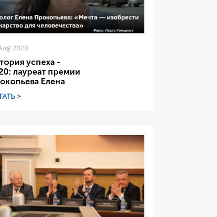
Aug 2020
тория успеха -
20: лауреат премии
окопьева Елена
ТАТЬ >