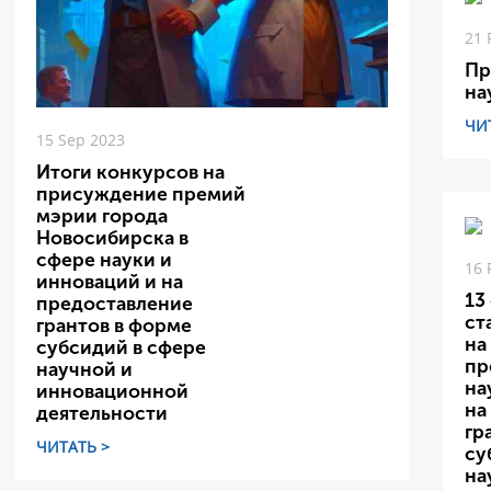
21 
Пр
на
ЧИ
15 Sep 2023
Итоги конкурсов на
присуждение премий
мэрии города
Новосибирска в
сфере науки и
16 
инноваций и на
13
предоставление
ст
грантов в форме
на
субсидий в сфере
пр
научной и
на
инновационной
на
деятельности
гр
ЧИТАТЬ >
су
на