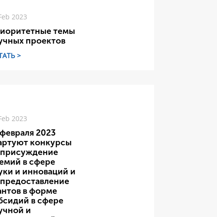
Feb 2023
иоритетные темы
учных проектов
ТАТЬ >
Feb 2023
 февраля 2023
артуют конкурсы
 присуждение
емий в сфере
уки и инноваций и
 предоставление
антов в форме
бсидий в сфере
учной и