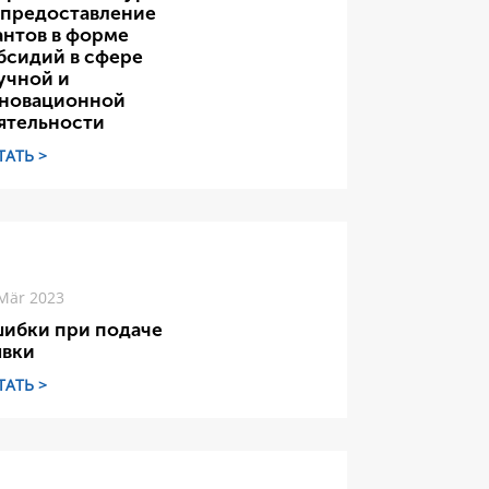
 предоставление
антов в форме
бсидий в сфере
учной и
новационной
ятельности
ТАТЬ >
Mär 2023
ибки при подаче
явки
ТАТЬ >