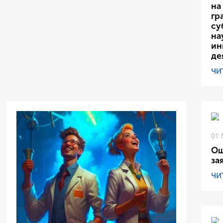
на
гр
су
на
ин
де
ЧИ
01 
Ош
за
ЧИ