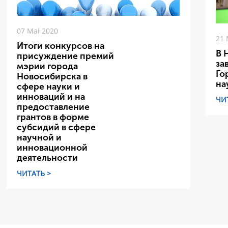
07 Mai 2020
21 
Итоги конкурсов на
В 
присуждение премий
за
мэрии города
Го
Новосибирска в
на
сфере науки и
инноваций и на
ЧИ
предоставление
грантов в форме
субсидий в сфере
научной и
инновационной
деятельности
ЧИТАТЬ >