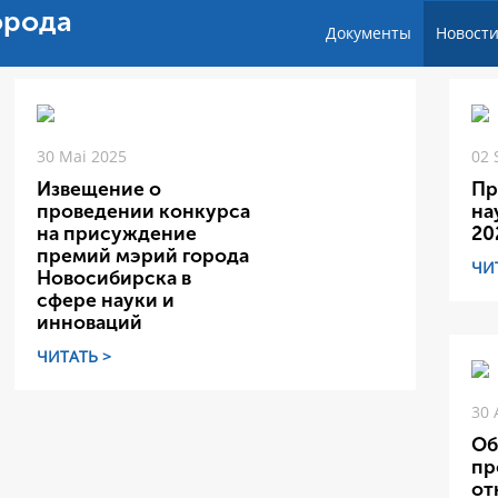
орода
Документы
Новост
30 Mai 2025
02 
Извещение о
Пр
проведении конкурса
на
на присуждение
20
премий мэрий города
ЧИ
Новосибирска в
сфере науки и
инноваций
ЧИТАТЬ >
30 
Об
пр
от