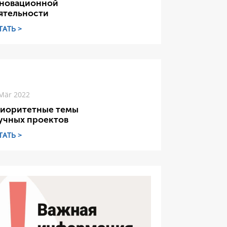
новационной
ятельности
ТАТЬ >
Mär 2022
иоритетные темы
учных проектов
ТАТЬ >