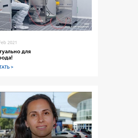
Feb 2021
туально для
рода!
ТАТЬ >