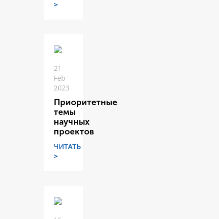
>
21
Feb
2023
Приоритетные
темы
научных
проектов
ЧИТАТЬ
>