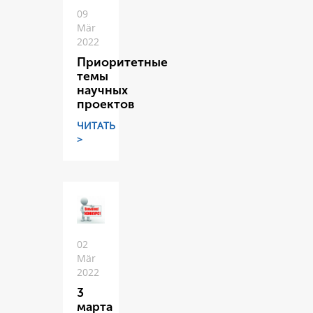
09
Mär
2022
Приоритетные
темы
научных
проектов
ЧИТАТЬ
>
02
Mär
2022
3
марта