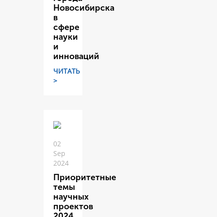
Новосибирска
в
сфере
науки
и
инноваций
ЧИТАТЬ
>
02
Sep
2024
Приоритетные
темы
научных
проектов
2024