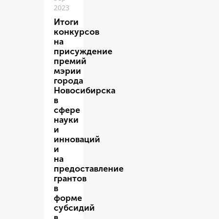
2023
Итоги
конкурсов
на
присуждение
премий
мэрии
города
Новосибирска
в
сфере
науки
и
инноваций
и
на
предоставление
грантов
в
форме
субсидий
в