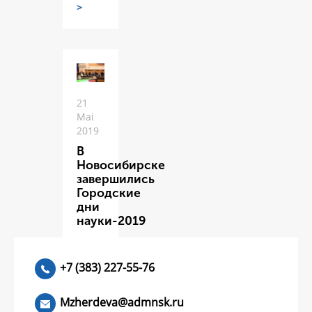
>
21
Mai
2019
В
Новосибирске
завершились
Городские
дни
науки-2019
ЧИТАТЬ
>
+7 (383) 227-55-76
Mzherdeva@admnsk.ru