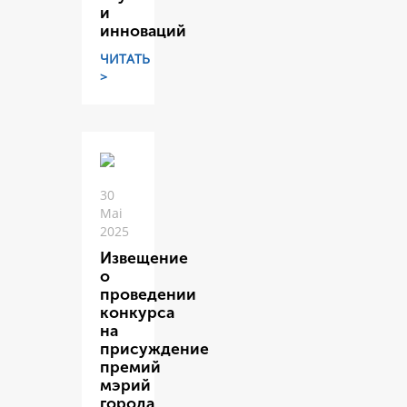
и
инноваций
ЧИТАТЬ
>
30
Mai
2025
Извещение
о
проведении
конкурса
на
присуждение
премий
мэрий
города