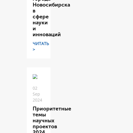
Новосибирска
в
сфере
науки
и
инноваций
ЧИТАТЬ
>
02
Sep
2024
Приоритетные
темы
научных
проектов
2024