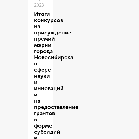
2023
Итоги
конкурсов
на
присуждение
премий
мэрии
города
Новосибирска
в
сфере
науки
и
инноваций
и
на
предоставление
грантов
в
форме
субсидий
в