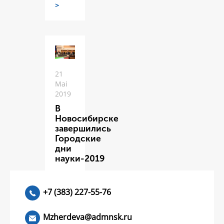
>
21
Mai
2019
В
Новосибирске
завершились
Городские
дни
науки-2019
ЧИТАТЬ
>
+7 (383) 227-55-76
Mzherdeva@admnsk.ru