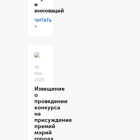
и
инноваций
ЧИТАТЬ
>
30
Mai
2025
Извещение
о
проведении
конкурса
на
присуждение
премий
мэрий
города