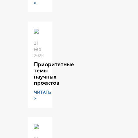
>
21
Feb
2023
Приоритетные
темы
научных
проектов
ЧИТАТЬ
>