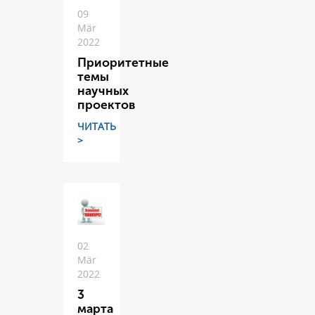
09
Mär
2022
Приоритетные
темы
научных
проектов
ЧИТАТЬ
>
02
Mär
2022
3
марта