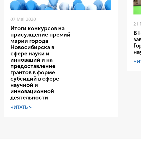
07 Mai 2020
21 
Итоги конкурсов на
В 
присуждение премий
за
мэрии города
Го
Новосибирска в
на
сфере науки и
инноваций и на
ЧИ
предоставление
грантов в форме
субсидий в сфере
научной и
инновационной
деятельности
ЧИТАТЬ >