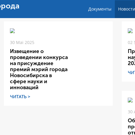
орода
Документы
Новост
30 Mai 2025
02 
Извещение о
Пр
проведении конкурса
на
на присуждение
20
премий мэрий города
ЧИ
Новосибирска в
сфере науки и
инноваций
ЧИТАТЬ >
30 
Об
пр
от