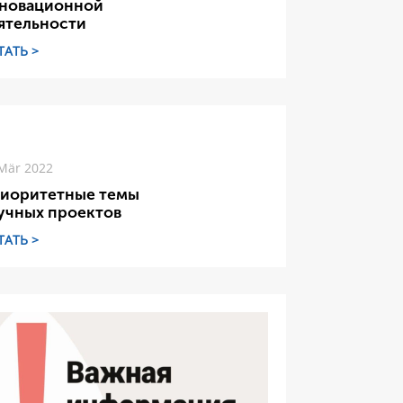
новационной
ятельности
ТАТЬ >
Mär 2022
иоритетные темы
учных проектов
ТАТЬ >