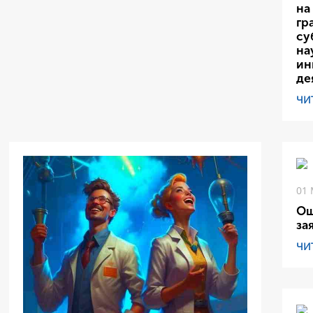
на
гр
су
на
ин
де
ЧИ
01 
Ош
за
ЧИ