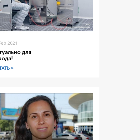
Feb 2021
туально для
рода!
ТАТЬ >