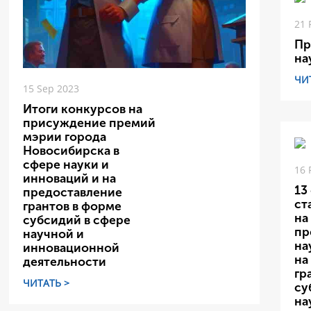
21 
Пр
на
ЧИ
15 Sep 2023
Итоги конкурсов на
присуждение премий
мэрии города
Новосибирска в
сфере науки и
16 
инноваций и на
13
предоставление
ст
грантов в форме
на
субсидий в сфере
пр
научной и
на
инновационной
на
деятельности
гр
ЧИТАТЬ >
су
на