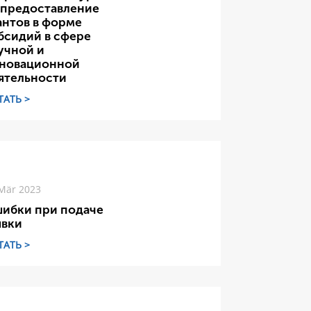
 предоставление
антов в форме
бсидий в сфере
учной и
новационной
ятельности
ТАТЬ >
Mär 2023
ибки при подаче
явки
ТАТЬ >