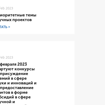
Feb 2023
иоритетные темы
учных проектов
ТАТЬ >
Feb 2023
 февраля 2023
артуют конкурсы
 присуждение
емий в сфере
уки и инноваций и
 предоставление
антов в форме
бсидий в сфере
учной и