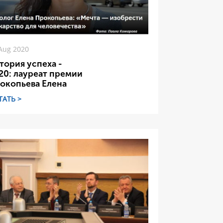
Aug 2020
тория успеха -
20: лауреат премии
окопьева Елена
ТАТЬ >