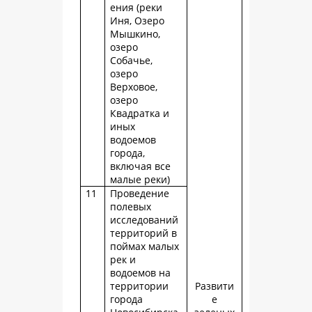
ения (реки
Иня, Озеро
Мышкино,
озеро
Собачье,
озеро
Верховое,
озеро
Квадратка и
иных
водоемов
города,
включая все
малые реки)
11
Проведение
полевых
исследований
территорий в
поймах малых
рек и
водоемов на
территории
Развити
города
е