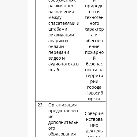
различного
природн
назначения
ого и
между
техноген
спасателями и
ного
штабами
характер
ликвидации
а и
аварии и
обеспеч
онлайн
ение
передачи
пожарно
видео и
й
аудиопотока в
безопас
штаб
ности на
террито
рии
города
Новосиб
ирска
23
Организация
предоставлен
Соверше
ия
нствова
дополнительн
ние
ого
деятель
образования
ности