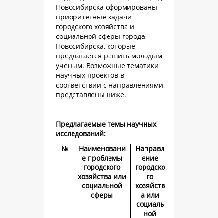
Новосибирска сформированы
приоритетные задачи
городского хозяйства и
социальной сферы города
Новосибирска, которые
предлагается решить молодым
ученым. Возможные тематики
научных проектов в
соответствии с направлениями
представлены ниже.
Предлагаемые темы научных
исследований:
№
Наименовани
Направл
е проблемы
ение
городского
городско
хозяйства или
го
социальной
хозяйств
сферы
а или
социаль
ной