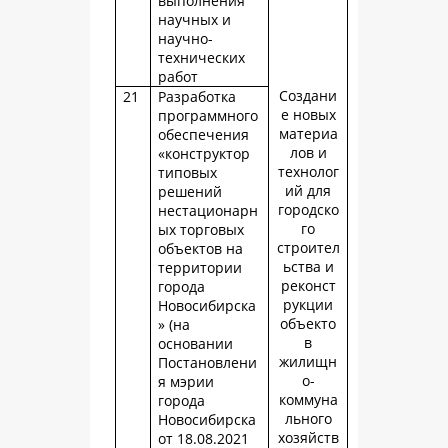
выполнения
научных и
научно-
технических
работ
Создани
21
Разработка
е новых
программного
материа
обеспечения
лов и
«конструктор
технолог
типовых
ий для
решений
городско
нестационарн
го
ых торговых
строител
объектов на
ьства и
территории
реконст
города
рукции
Новосибирска
объекто
» (на
в
основании
жилищн
Постановлени
о-
я мэрии
коммуна
города
льного
Новосибирска
хозяйств
от 18.08.2021