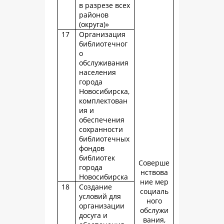
в разрезе всех
районов
(округа)»
17
Организация
библиотечног
о
обслуживания
населения
города
Новосибирска,
комплектован
ия и
обеспечения
сохранности
библиотечных
фондов
библиотек
Соверше
города
нствова
Новосибирска
ние мер
18
Создание
социаль
условий для
ного
организации
обслужи
досуга и
вания,