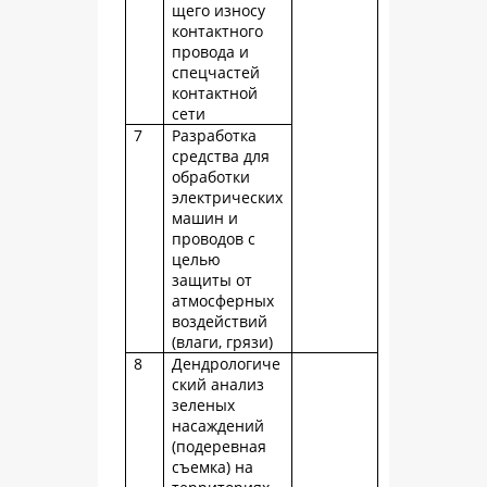
щего износу
контактного
провода и
спецчастей
контактной
сети
7
Разработка
средства для
обработки
электрических
машин и
проводов с
целью
защиты от
атмосферных
воздействий
(влаги, грязи)
8
Дендрологиче
ский анализ
зеленых
насаждений
(подеревная
съемка) на