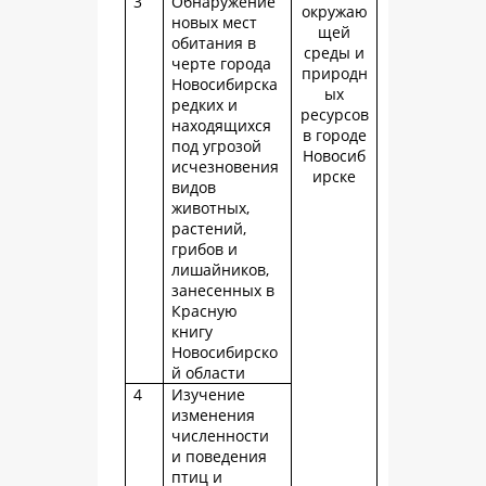
3
Обнаружение
окружаю
новых мест
щей
обитания в
среды и
черте города
природн
Новосибирска
ых
редких и
ресурсов
находящихся
в городе
под угрозой
Новосиб
исчезновения
ирске
видов
животных,
растений,
грибов и
лишайников,
занесенных в
Красную
книгу
Новосибирско
й области
4
Изучение
изменения
численности
и поведения
птиц и