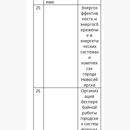
ими
25
Энергоэ
ффектив
ность и
энергосб
ережени
е в
энергети
ческих
системах
и
комплек
сах
города
Новосиб
ирска
26
Организ
ация
беспере
бойной
работы
городски
х систем
водосна