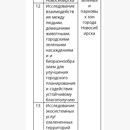
Новосибирска
зеленых
и
12
Исследование
парковы
взаимодейств
х зон
ия между
города
людьми,
Новосиб
домашними
ирска
животными,
городскими
зелеными
насаждениям
и и
биоразнообра
зием для
улучшения
городского
планирования
и содействия
устойчивому
благополучию
13
Исследование
экосистемных
услуг
озелененных
территорий