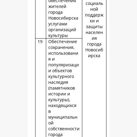
обеспечения
социаль
жителей
ной
города
поддерж
Новосибирска
ки и
услугами
защиты
организаций
населен
культуры
ия
19
Обеспечение
города
сохранения,
Новосиб
использовани
ирска
я и
популяризаци
и объектов
культурного
наследия
(памятников
истории и
культуры),
находящихся
в
муниципальн
ой
собственности
города