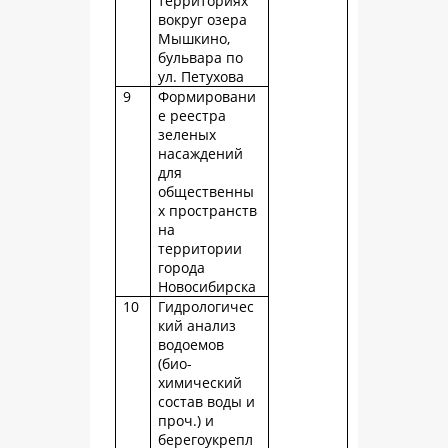
территориях
вокруг озера
Мышкино,
бульвара по
ул. Петухова
9
Формировани
е реестра
зеленых
насаждений
для
общественны
х пространств
на
территории
города
Новосибирска
10
Гидрологичес
кий анализ
водоемов
(био-
химический
состав воды и
проч.) и
берегоукрепл