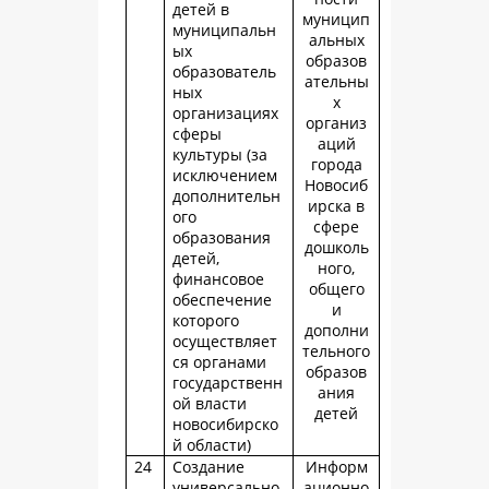
детей в
муницип
муниципальн
альных
ых
образов
образователь
ательны
ных
х
организациях
организ
сферы
аций
культуры (за
города
исключением
Новосиб
дополнительн
ирска в
ого
сфере
образования
дошколь
детей,
ного,
финансовое
общего
обеспечение
и
которого
дополни
осуществляет
тельного
ся органами
образов
государственн
ания
ой власти
детей
новосибирско
й области)
24
Создание
Информ
универсально
ационно