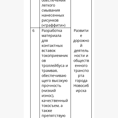
обеспечения
легкого
смывания
нанесенных
рисунков
(«граффити»)
6
Разработка
Развити
материала
е
для
дорожно
контактных
й
вставок
деятель
токоприемник
ности и
ов
обществ
троллейбуса и
енного
трамвая,
транспо
обеспечиваю
рта
щего высокую
города
прочность
Новосиб
(низкий
ирска
износ),
качественный
токосъем, а
также
препятствую