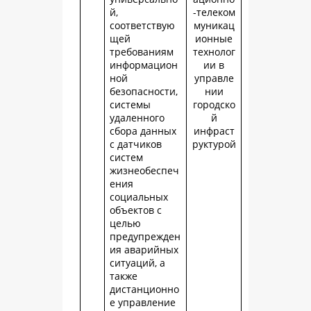
й,
-телеком
соответствую
муникац
щей
ионные
требованиям
технолог
информацион
ии в
ной
управле
безопасности,
нии
системы
городско
удаленного
й
сбора данных
инфраст
с датчиков
руктурой
систем
жизнеобеспеч
ения
социальных
объектов с
целью
предупрежден
ия аварийных
ситуаций, а
также
дистанционно
е управление