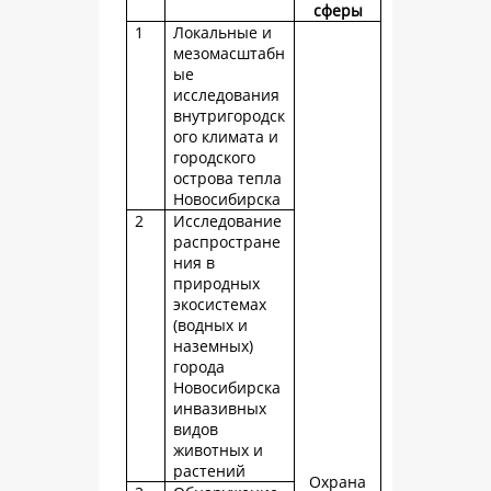
сферы
1
Локальные и
мезомасштабн
ые
исследования
внутригородск
ого климата и
городского
острова тепла
Новосибирска
2
Исследование
распростране
ния в
природных
экосистемах
(водных и
наземных)
города
Новосибирска
инвазивных
видов
животных и
растений
Охрана