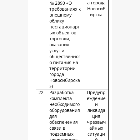
а города
№ 2890 «О
Новосиб
требованиях к
ирска
внешнему
облику
нестационарн
ых объектов
торговли,
оказания
услуг и
общественног
о питания на
территории
города
Новосибирска
»)
22
Разработка
Предупр
комплекта
еждение
необходимого
и
оборудования
ликвида
для
ция
обеспечения
чрезвыч
связи в
айных
подземных
ситуаци
сооружениях
й