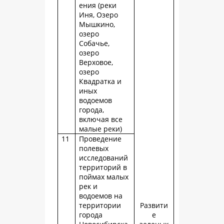
ения (реки
Иня, Озеро
Мышкино,
озеро
Собачье,
озеро
Верховое,
озеро
Квадратка и
иных
водоемов
города,
включая все
малые реки)
11
Проведение
полевых
исследований
территорий в
поймах малых
рек и
водоемов на
территории
Развити
города
е