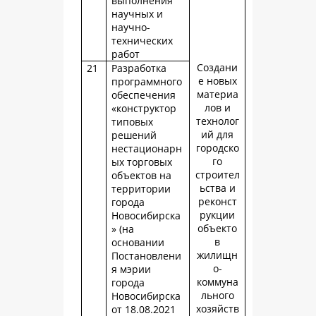
выполнения
научных и
научно-
технических
работ
Создани
21
Разработка
е новых
программного
материа
обеспечения
лов и
«конструктор
технолог
типовых
ий для
решений
городско
нестационарн
го
ых торговых
строител
объектов на
ьства и
территории
реконст
города
рукции
Новосибирска
объекто
» (на
в
основании
жилищн
Постановлени
о-
я мэрии
коммуна
города
льного
Новосибирска
хозяйств
от 18.08.2021