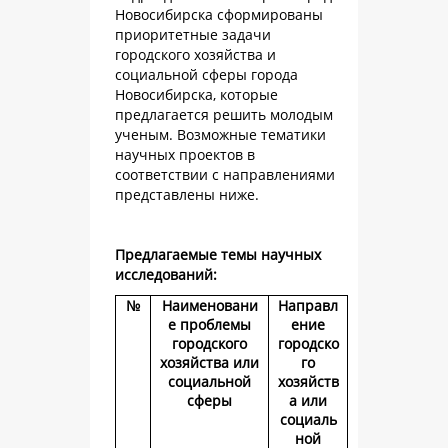
Новосибирска сформированы
приоритетные задачи
городского хозяйства и
социальной сферы города
Новосибирска, которые
предлагается решить молодым
ученым. Возможные тематики
научных проектов в
соответствии с направлениями
представлены ниже.
Предлагаемые темы научных
исследований:
№
Наименовани
Направл
е проблемы
ение
городского
городско
хозяйства или
го
социальной
хозяйств
сферы
а или
социаль
ной