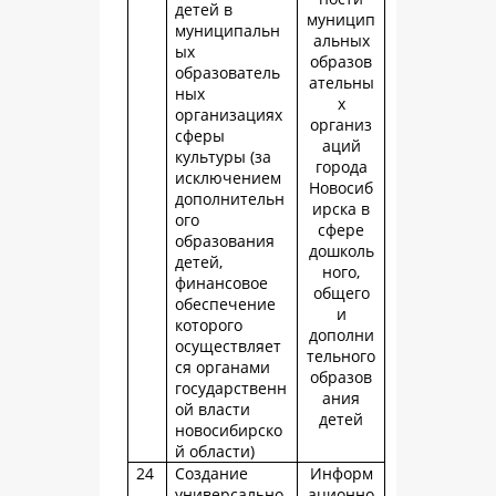
детей в
муницип
муниципальн
альных
ых
образов
образователь
ательны
ных
х
организациях
организ
сферы
аций
культуры (за
города
исключением
Новосиб
дополнительн
ирска в
ого
сфере
образования
дошколь
детей,
ного,
финансовое
общего
обеспечение
и
которого
дополни
осуществляет
тельного
ся органами
образов
государственн
ания
ой власти
детей
новосибирско
й области)
24
Создание
Информ
универсально
ационно