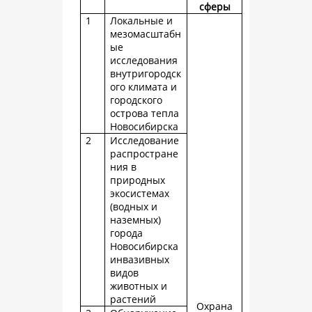
сферы
1
Локальные и
мезомасштабн
ые
исследования
внутригородск
ого климата и
городского
острова тепла
Новосибирска
2
Исследование
распростране
ния в
природных
экосистемах
(водных и
наземных)
города
Новосибирска
инвазивных
видов
животных и
растений
Охрана