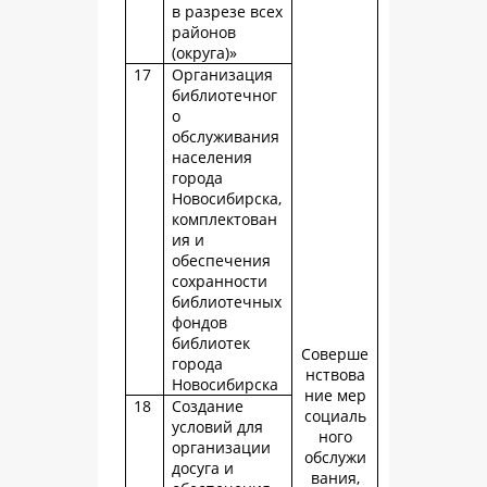
в разрезе всех
районов
(округа)»
17
Организация
библиотечног
о
обслуживания
населения
города
Новосибирска,
комплектован
ия и
обеспечения
сохранности
библиотечных
фондов
библиотек
Соверше
города
нствова
Новосибирска
ние мер
18
Создание
социаль
условий для
ного
организации
обслужи
досуга и
вания,