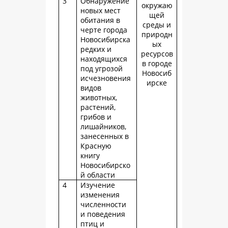
3
Обнаружение
окружаю
новых мест
щей
обитания в
среды и
черте города
природн
Новосибирска
ых
редких и
ресурсов
находящихся
в городе
под угрозой
Новосиб
исчезновения
ирске
видов
животных,
растений,
грибов и
лишайников,
занесенных в
Красную
книгу
Новосибирско
й области
4
Изучение
изменения
численности
и поведения
птиц и