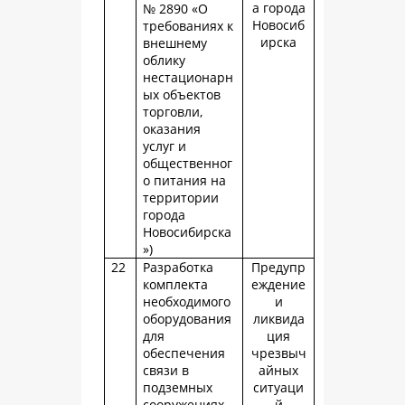
а города
№ 2890 «О
Новосиб
требованиях к
ирска
внешнему
облику
нестационарн
ых объектов
торговли,
оказания
услуг и
общественног
о питания на
территории
города
Новосибирска
»)
22
Разработка
Предупр
комплекта
еждение
необходимого
и
оборудования
ликвида
для
ция
обеспечения
чрезвыч
связи в
айных
подземных
ситуаци
сооружениях
й