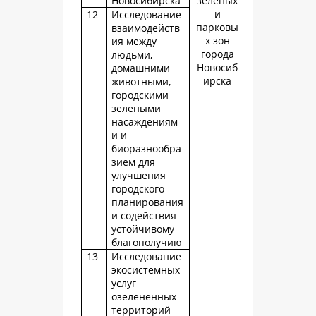
Новосибирска
зеленых
и
12
Исследование
парковы
взаимодейств
х зон
ия между
города
людьми,
Новосиб
домашними
ирска
животными,
городскими
зелеными
насаждениям
и и
биоразнообра
зием для
улучшения
городского
планирования
и содействия
устойчивому
благополучию
13
Исследование
экосистемных
услуг
озелененных
территорий