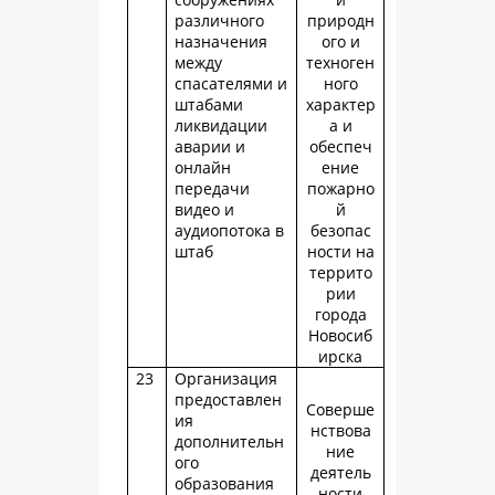
различного
природн
назначения
ого и
между
техноген
спасателями и
ного
штабами
характер
ликвидации
а и
аварии и
обеспеч
онлайн
ение
передачи
пожарно
видео и
й
аудиопотока в
безопас
штаб
ности на
террито
рии
города
Новосиб
ирска
23
Организация
предоставлен
Соверше
ия
нствова
дополнительн
ние
ого
деятель
образования
ности