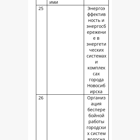
ими
25
Энергоэ
ффектив
ность и
энергосб
ережени
е в
энергети
ческих
системах
и
комплек
сах
города
Новосиб
ирска
26
Организ
ация
беспере
бойной
работы
городски
х систем
водосна