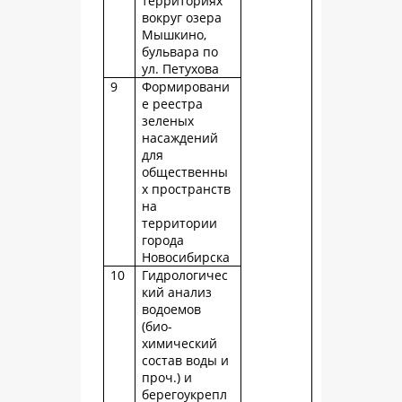
территориях
вокруг озера
Мышкино,
бульвара по
ул. Петухова
9
Формировани
е реестра
зеленых
насаждений
для
общественны
х пространств
на
территории
города
Новосибирска
10
Гидрологичес
кий анализ
водоемов
(био-
химический
состав воды и
проч.) и
берегоукрепл