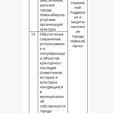
обеспечения
социаль
жителей
ной
города
поддерж
Новосибирска
ки и
услугами
защиты
организаций
населен
культуры
ия
19
Обеспечение
города
сохранения,
Новосиб
использовани
ирска
я и
популяризаци
и объектов
культурного
наследия
(памятников
истории и
культуры),
находящихся
в
муниципальн
ой
собственности
города