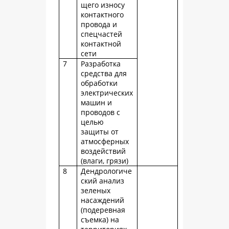
щего износу
контактного
провода и
спецчастей
контактной
сети
7
Разработка
средства для
обработки
электрических
машин и
проводов с
целью
защиты от
атмосферных
воздействий
(влаги, грязи)
8
Дендрологиче
ский анализ
зеленых
насаждений
(подеревная
съемка) на