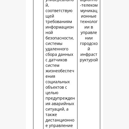
й,
-телеком
соответствую
муникац
щей
ионные
требованиям
технолог
информацион
ии в
ной
управле
безопасности,
нии
системы
городско
удаленного
й
сбора данных
инфраст
с датчиков
руктурой
систем
жизнеобеспеч
ения
социальных
объектов с
целью
предупрежден
ия аварийных
ситуаций, а
также
дистанционно
е управление