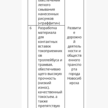
обеспечения
легкого
смывания
нанесенных
рисунков
(«граффити»)
6
Разработка
Развити
материала
е
для
дорожно
контактных
й
вставок
деятель
токоприемник
ности и
ов
обществ
троллейбуса и
енного
трамвая,
транспо
обеспечиваю
рта
щего высокую
города
прочность
Новосиб
(низкий
ирска
износ),
качественный
токосъем, а
также
препятствую