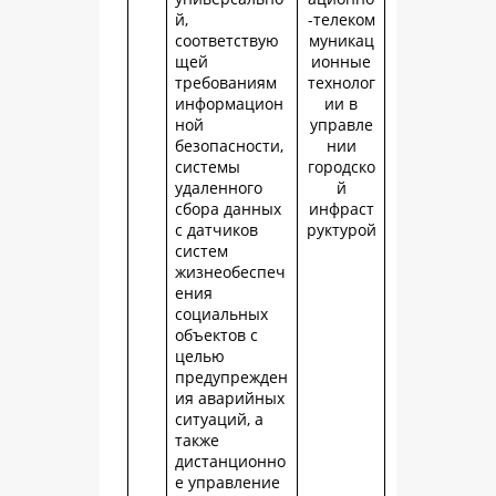
й,
-телеком
соответствую
муникац
щей
ионные
требованиям
технолог
информацион
ии в
ной
управле
безопасности,
нии
системы
городско
удаленного
й
сбора данных
инфраст
с датчиков
руктурой
систем
жизнеобеспеч
ения
социальных
объектов с
целью
предупрежден
ия аварийных
ситуаций, а
также
дистанционно
е управление