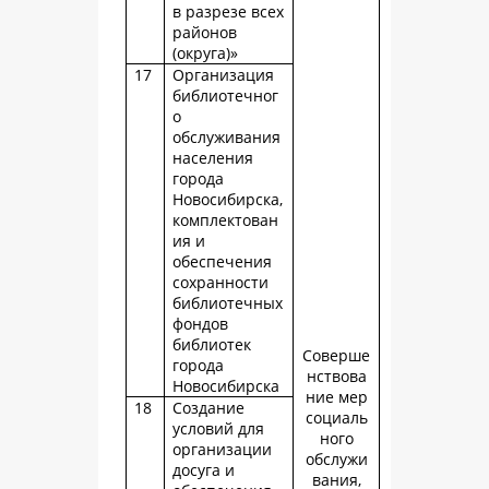
в разрезе всех
районов
(округа)»
17
Организация
библиотечног
о
обслуживания
населения
города
Новосибирска,
комплектован
ия и
обеспечения
сохранности
библиотечных
фондов
библиотек
Соверше
города
нствова
Новосибирска
ние мер
18
Создание
социаль
условий для
ного
организации
обслужи
досуга и
вания,