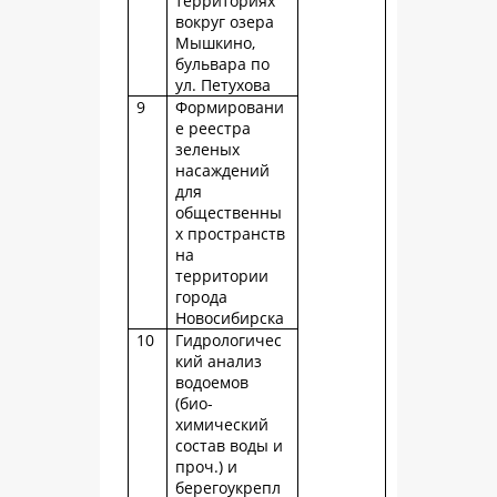
территориях
вокруг озера
Мышкино,
бульвара по
ул. Петухова
9
Формировани
е реестра
зеленых
насаждений
для
общественны
х пространств
на
территории
города
Новосибирска
10
Гидрологичес
кий анализ
водоемов
(био-
химический
состав воды и
проч.) и
берегоукрепл