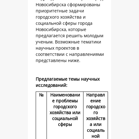
Новосибирска сформированы
приоритетные задачи
городского хозяйства и
социальной сферы города
Новосибирска, которые
предлагается решить молодым
ученым. Возможные тематики
научных проектов в
соответствии с направлениями
представлены ниже.
Предлагаемые темы научных
исследований:
№
Наименовани
Направл
е проблемы
ение
городского
городско
хозяйства или
го
социальной
хозяйств
сферы
а или
социаль
ной