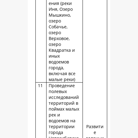
ения (реки
Иня, Озеро
Мышкино,
озеро
Собачье,
озеро
Верховое,
озеро
Квадратка и
иных
водоемов
города,
включая все
малые реки)
11
Проведение
полевых
исследований
территорий в
поймах малых
рек и
водоемов на
территории
Развити
города
е