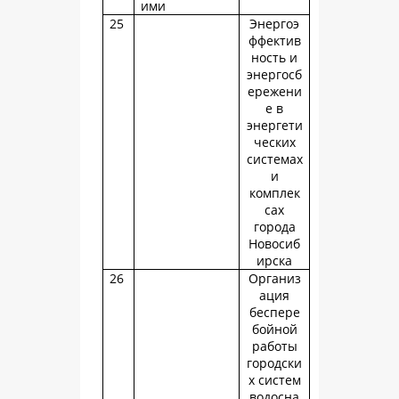
ими
25
Энергоэ
ффектив
ность и
энергосб
ережени
е в
энергети
ческих
системах
и
комплек
сах
города
Новосиб
ирска
26
Организ
ация
беспере
бойной
работы
городски
х систем
водосна