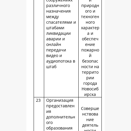
различного
природн
назначения
ого и
между
техноген
спасателями и
ного
штабами
характер
ликвидации
а и
аварии и
обеспеч
онлайн
ение
передачи
пожарно
видео и
й
аудиопотока в
безопас
штаб
ности на
террито
рии
города
Новосиб
ирска
23
Организация
предоставлен
Соверше
ия
нствова
дополнительн
ние
ого
деятель
образования
ности