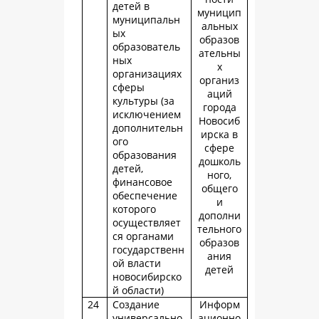
детей в
муницип
муниципальн
альных
ых
образов
образователь
ательны
ных
х
организациях
организ
сферы
аций
культуры (за
города
исключением
Новосиб
дополнительн
ирска в
ого
сфере
образования
дошколь
детей,
ного,
финансовое
общего
обеспечение
и
которого
дополни
осуществляет
тельного
ся органами
образов
государственн
ания
ой власти
детей
новосибирско
й области)
24
Создание
Информ
универсально
ационно