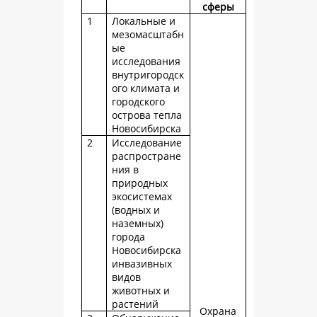
сферы
1
Локальные и
мезомасштабн
ые
исследования
внутригородск
ого климата и
городского
острова тепла
Новосибирска
2
Исследование
распростране
ния в
природных
экосистемах
(водных и
наземных)
города
Новосибирска
инвазивных
видов
животных и
растений
Охрана