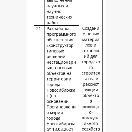
выполнения
научных и
научно-
технических
работ
Создани
21
Разработка
е новых
программного
материа
обеспечения
лов и
«конструктор
технолог
типовых
ий для
решений
городско
нестационарн
го
ых торговых
строител
объектов на
ьства и
территории
реконст
города
рукции
Новосибирска
объекто
» (на
в
основании
жилищн
Постановлени
о-
я мэрии
коммуна
города
льного
Новосибирска
хозяйств
от 18.08.2021