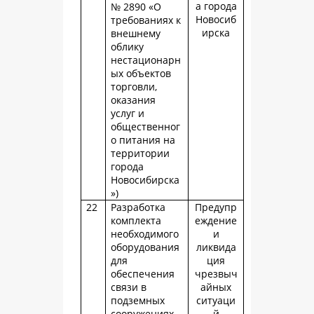
а города
№ 2890 «О
Новосиб
требованиях к
ирска
внешнему
облику
нестационарн
ых объектов
торговли,
оказания
услуг и
общественног
о питания на
территории
города
Новосибирска
»)
22
Разработка
Предупр
комплекта
еждение
необходимого
и
оборудования
ликвида
для
ция
обеспечения
чрезвыч
связи в
айных
подземных
ситуаци
сооружениях
й