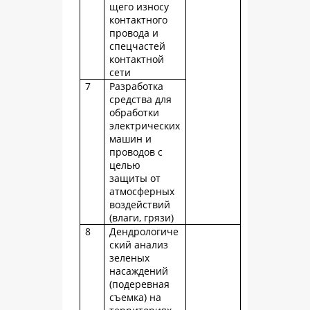
щего износу
контактного
провода и
спецчастей
контактной
сети
7
Разработка
средства для
обработки
электрических
машин и
проводов с
целью
защиты от
атмосферных
воздействий
(влаги, грязи)
8
Дендрологиче
ский анализ
зеленых
насаждений
(подеревная
съемка) на