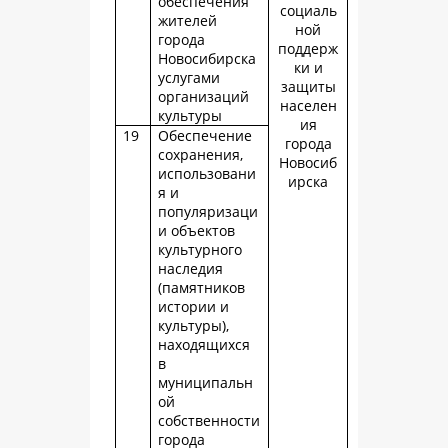
обеспечения
социаль
жителей
ной
города
поддерж
Новосибирска
ки и
услугами
защиты
организаций
населен
культуры
ия
19
Обеспечение
города
сохранения,
Новосиб
использовани
ирска
я и
популяризаци
и объектов
культурного
наследия
(памятников
истории и
культуры),
находящихся
в
муниципальн
ой
собственности
города