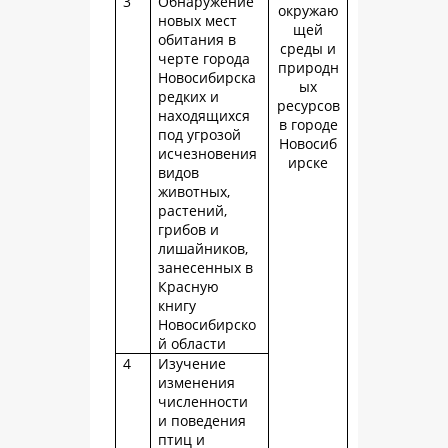
3
Обнаружение
окружаю
новых мест
щей
обитания в
среды и
черте города
природн
Новосибирска
ых
редких и
ресурсов
находящихся
в городе
под угрозой
Новосиб
исчезновения
ирске
видов
животных,
растений,
грибов и
лишайников,
занесенных в
Красную
книгу
Новосибирско
й области
4
Изучение
изменения
численности
и поведения
птиц и