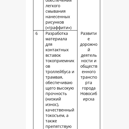
обеспечения
легкого
смывания
нанесенных
рисунков
(«граффити»)
6
Разработка
Развити
материала
е
для
дорожно
контактных
й
вставок
деятель
токоприемник
ности и
ов
обществ
троллейбуса и
енного
трамвая,
транспо
обеспечиваю
рта
щего высокую
города
прочность
Новосиб
(низкий
ирска
износ),
качественный
токосъем, а
также
препятствую