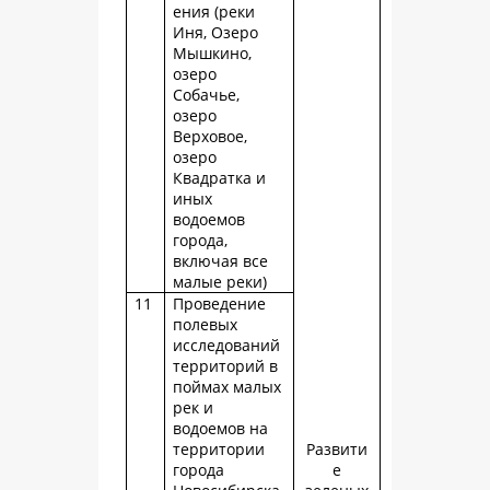
ения (реки
Иня, Озеро
Мышкино,
озеро
Собачье,
озеро
Верховое,
озеро
Квадратка и
иных
водоемов
города,
включая все
малые реки)
11
Проведение
полевых
исследований
территорий в
поймах малых
рек и
водоемов на
территории
Развити
города
е