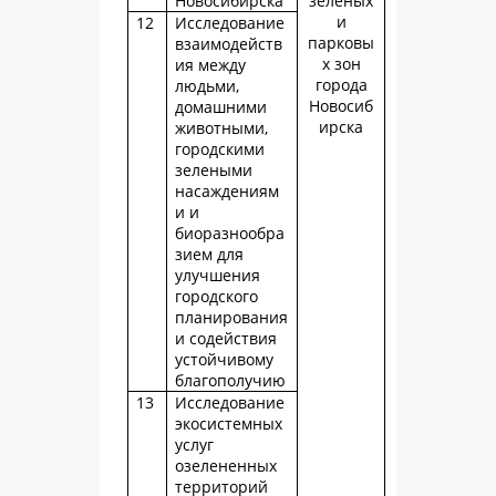
Новосибирска
зеленых
и
12
Исследование
парковы
взаимодейств
х зон
ия между
города
людьми,
Новосиб
домашними
ирска
животными,
городскими
зелеными
насаждениям
и и
биоразнообра
зием для
улучшения
городского
планирования
и содействия
устойчивому
благополучию
13
Исследование
экосистемных
услуг
озелененных
территорий