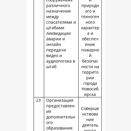
различного
природн
назначения
ого и
между
техноген
спасателями и
ного
штабами
характер
ликвидации
а и
аварии и
обеспеч
онлайн
ение
передачи
пожарно
видео и
й
аудиопотока в
безопас
штаб
ности на
террито
рии
города
Новосиб
ирска
23
Организация
предоставлен
Соверше
ия
нствова
дополнительн
ние
ого
деятель
образования
ности