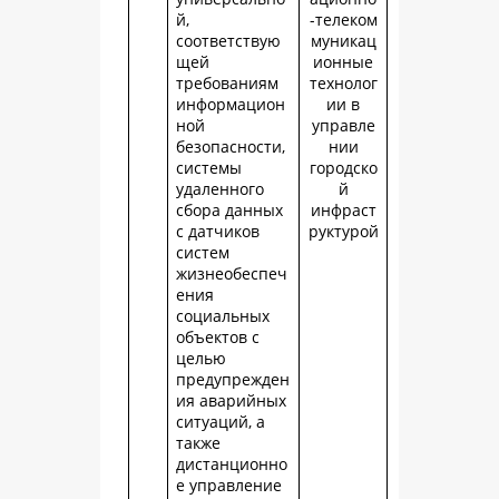
й,
-телеком
соответствую
муникац
щей
ионные
требованиям
технолог
информацион
ии в
ной
управле
безопасности,
нии
системы
городско
удаленного
й
сбора данных
инфраст
с датчиков
руктурой
систем
жизнеобеспеч
ения
социальных
объектов с
целью
предупрежден
ия аварийных
ситуаций, а
также
дистанционно
е управление