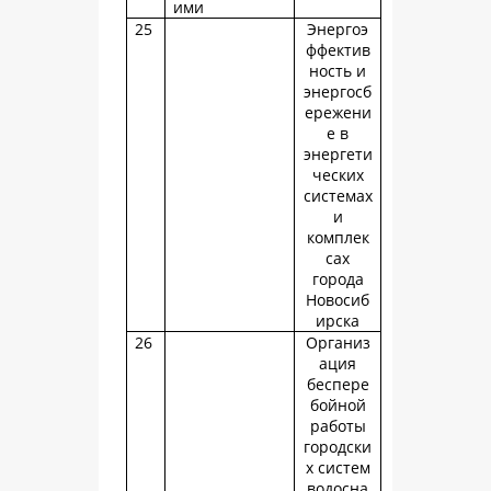
ими
25
Энергоэ
ффектив
ность и
энергосб
ережени
е в
энергети
ческих
системах
и
комплек
сах
города
Новосиб
ирска
26
Организ
ация
беспере
бойной
работы
городски
х систем
водосна