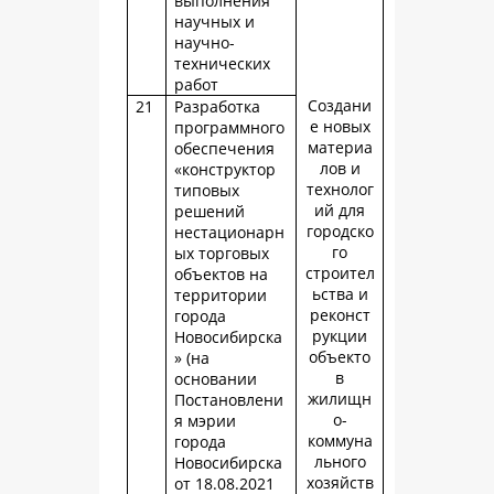
выполнения
научных и
научно-
технических
работ
Создани
21
Разработка
е новых
программного
материа
обеспечения
лов и
«конструктор
технолог
типовых
ий для
решений
городско
нестационарн
го
ых торговых
строител
объектов на
ьства и
территории
реконст
города
рукции
Новосибирска
объекто
» (на
в
основании
жилищн
Постановлени
о-
я мэрии
коммуна
города
льного
Новосибирска
хозяйств
от 18.08.2021