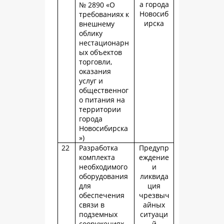
а города
№ 2890 «О
Новосиб
требованиях к
ирска
внешнему
облику
нестационарн
ых объектов
торговли,
оказания
услуг и
общественног
о питания на
территории
города
Новосибирска
»)
22
Разработка
Предупр
комплекта
еждение
необходимого
и
оборудования
ликвида
для
ция
обеспечения
чрезвыч
связи в
айных
подземных
ситуаци
сооружениях
й