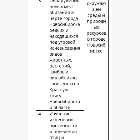
3
Обнаружение
окружаю
новых мест
щей
обитания в
среды и
черте города
природн
Новосибирска
ых
редких и
ресурсов
находящихся
в городе
под угрозой
Новосиб
исчезновения
ирске
видов
животных,
растений,
грибов и
лишайников,
занесенных в
Красную
книгу
Новосибирско
й области
4
Изучение
изменения
численности
и поведения
птиц и