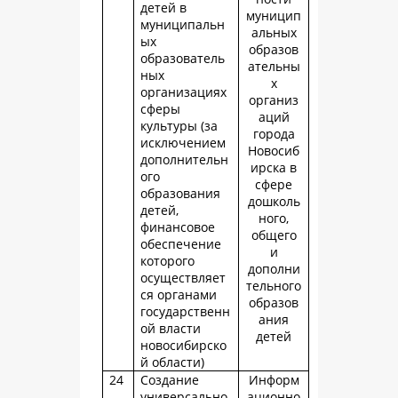
детей в
муницип
муниципальн
альных
ых
образов
образователь
ательны
ных
х
организациях
организ
сферы
аций
культуры (за
города
исключением
Новосиб
дополнительн
ирска в
ого
сфере
образования
дошколь
детей,
ного,
финансовое
общего
обеспечение
и
которого
дополни
осуществляет
тельного
ся органами
образов
государственн
ания
ой власти
детей
новосибирско
й области)
24
Создание
Информ
универсально
ационно