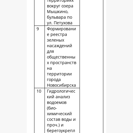
территориях
вокруг озера
Мышкино,
бульвара по
ул. Петухова
9
Формировани
е реестра
зеленых
насаждений
для
общественны
х пространств
на
территории
города
Новосибирска
10
Гидрологичес
кий анализ
водоемов
(био-
химический
состав воды и
проч.) и
берегоукрепл