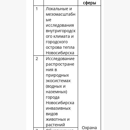
сферы
1
Локальные и
мезомасштабн
ые
исследования
внутригородск
ого климата и
городского
острова тепла
Новосибирска
2
Исследование
распростране
ния в
природных
экосистемах
(водных и
наземных)
города
Новосибирска
инвазивных
видов
животных и
растений
Охрана