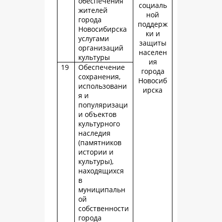
обеспечения
социаль
жителей
ной
города
поддерж
Новосибирска
ки и
услугами
защиты
организаций
населен
культуры
ия
19
Обеспечение
города
сохранения,
Новосиб
использовани
ирска
я и
популяризаци
и объектов
культурного
наследия
(памятников
истории и
культуры),
находящихся
в
муниципальн
ой
собственности
города