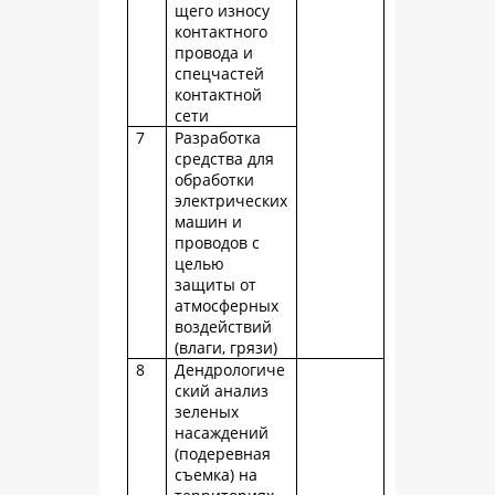
щего износу
контактного
провода и
спецчастей
контактной
сети
7
Разработка
средства для
обработки
электрических
машин и
проводов с
целью
защиты от
атмосферных
воздействий
(влаги, грязи)
8
Дендрологиче
ский анализ
зеленых
насаждений
(подеревная
съемка) на