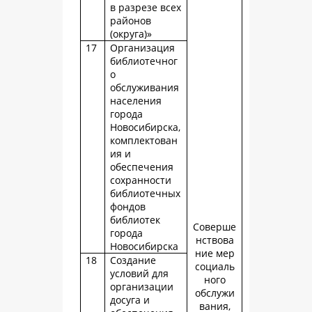
в разрезе всех
районов
(округа)»
17
Организация
библиотечног
о
обслуживания
населения
города
Новосибирска,
комплектован
ия и
обеспечения
сохранности
библиотечных
фондов
библиотек
Соверше
города
нствова
Новосибирска
ние мер
18
Создание
социаль
условий для
ного
организации
обслужи
досуга и
вания,