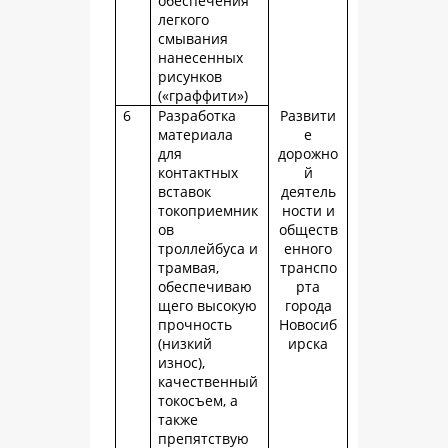
обеспечения
легкого
смывания
нанесенных
рисунков
(«граффити»)
6
Разработка
Развити
материала
е
для
дорожно
контактных
й
вставок
деятель
токоприемник
ности и
ов
обществ
троллейбуса и
енного
трамвая,
транспо
обеспечиваю
рта
щего высокую
города
прочность
Новосиб
(низкий
ирска
износ),
качественный
токосъем, а
также
препятствую