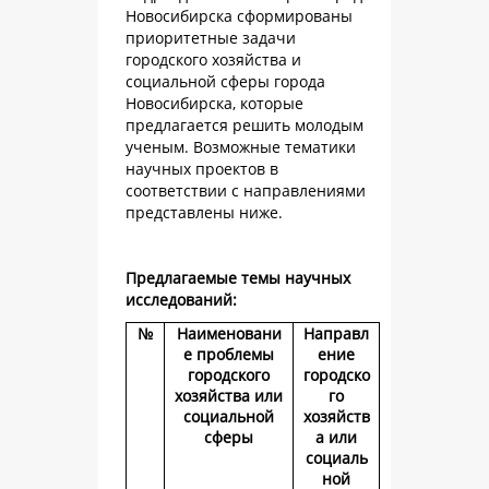
Новосибирска сформированы
приоритетные задачи
городского хозяйства и
социальной сферы города
Новосибирска, которые
предлагается решить молодым
ученым. Возможные тематики
научных проектов в
соответствии с направлениями
представлены ниже.
Предлагаемые темы научных
исследований:
№
Наименовани
Направл
е проблемы
ение
городского
городско
хозяйства или
го
социальной
хозяйств
сферы
а или
социаль
ной