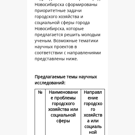
Новосибирска сформированы
приоритетные задачи
городского хозяйства и
социальной сферы города
Новосибирска, которые
предлагается решить молодым
ученым. Возможные тематики
научных проектов в
соответствии с направлениями
представлены ниже.
Предлагаемые темы научных
исследований:
№
Наименовани
Направл
е проблемы
ение
городского
городско
хозяйства или
го
социальной
хозяйств
сферы
а или
социаль
ной