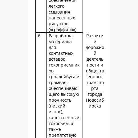
обеспечения
легкого
смывания
нанесенных
рисунков
(«граффити»)
6
Разработка
Развити
материала
е
для
дорожно
контактных
й
вставок
деятель
токоприемник
ности и
ов
обществ
троллейбуса и
енного
трамвая,
транспо
обеспечиваю
рта
щего высокую
города
прочность
Новосиб
(низкий
ирска
износ),
качественный
токосъем, а
также
препятствую