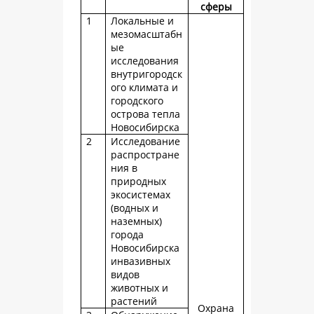
сферы
1
Локальные и
мезомасштабн
ые
исследования
внутригородск
ого климата и
городского
острова тепла
Новосибирска
2
Исследование
распростране
ния в
природных
экосистемах
(водных и
наземных)
города
Новосибирска
инвазивных
видов
животных и
растений
Охрана