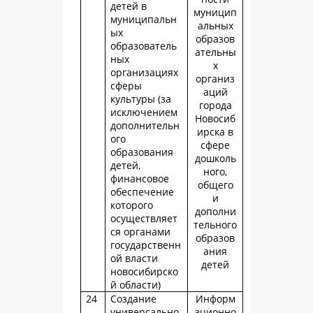
детей в
муницип
муниципальн
альных
ых
образов
образователь
ательны
ных
х
организациях
организ
сферы
аций
культуры (за
города
исключением
Новосиб
дополнительн
ирска в
ого
сфере
образования
дошколь
детей,
ного,
финансовое
общего
обеспечение
и
которого
дополни
осуществляет
тельного
ся органами
образов
государственн
ания
ой власти
детей
новосибирско
й области)
24
Создание
Информ
универсально
ационно