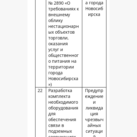
а города
№ 2890 «О
Новосиб
требованиях к
ирска
внешнему
облику
нестационарн
ых объектов
торговли,
оказания
услуг и
общественног
о питания на
территории
города
Новосибирска
»)
22
Разработка
Предупр
комплекта
еждение
необходимого
и
оборудования
ликвида
для
ция
обеспечения
чрезвыч
связи в
айных
подземных
ситуаци
сооружениях
й