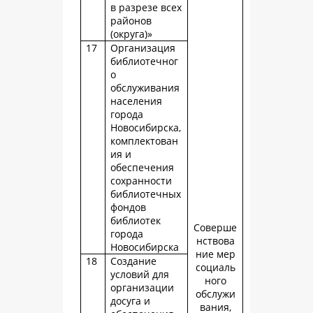
в разрезе всех
районов
(округа)»
17
Организация
библиотечног
о
обслуживания
населения
города
Новосибирска,
комплектован
ия и
обеспечения
сохранности
библиотечных
фондов
библиотек
Соверше
города
нствова
Новосибирска
ние мер
18
Создание
социаль
условий для
ного
организации
обслужи
досуга и
вания,