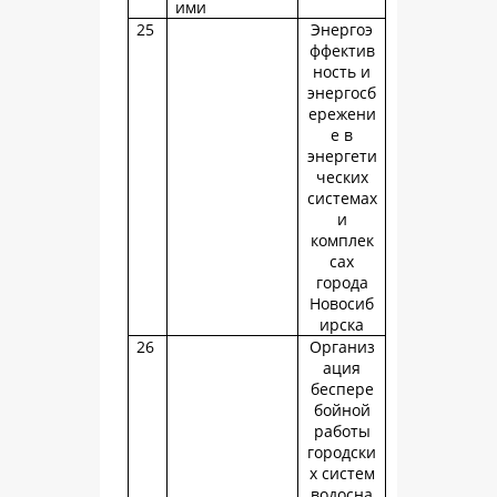
ими
25
Энергоэ
ффектив
ность и
энергосб
ережени
е в
энергети
ческих
системах
и
комплек
сах
города
Новосиб
ирска
26
Организ
ация
беспере
бойной
работы
городски
х систем
водосна