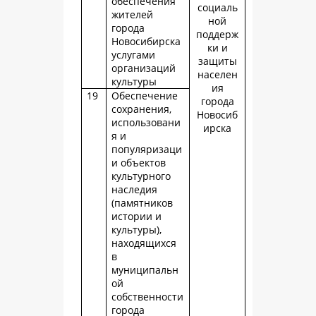
обеспечения
социаль
жителей
ной
города
поддерж
Новосибирска
ки и
услугами
защиты
организаций
населен
культуры
ия
19
Обеспечение
города
сохранения,
Новосиб
использовани
ирска
я и
популяризаци
и объектов
культурного
наследия
(памятников
истории и
культуры),
находящихся
в
муниципальн
ой
собственности
города