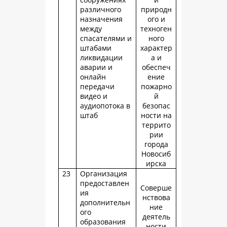
различного
природн
назначения
ого и
между
техноген
спасателями и
ного
штабами
характер
ликвидации
а и
аварии и
обеспеч
онлайн
ение
передачи
пожарно
видео и
й
аудиопотока в
безопас
штаб
ности на
террито
рии
города
Новосиб
ирска
23
Организация
предоставлен
Соверше
ия
нствова
дополнительн
ние
ого
деятель
образования
ности