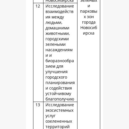
Новосибирска
зеленых
и
12
Исследование
парковы
взаимодейств
х зон
ия между
города
людьми,
Новосиб
домашними
ирска
животными,
городскими
зелеными
насаждениям
и и
биоразнообра
зием для
улучшения
городского
планирования
и содействия
устойчивому
благополучию
13
Исследование
экосистемных
услуг
озелененных
территорий