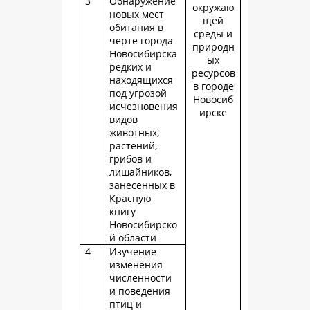
3
Обнаружение
окружаю
новых мест
щей
обитания в
среды и
черте города
природн
Новосибирска
ых
редких и
ресурсов
находящихся
в городе
под угрозой
Новосиб
исчезновения
ирске
видов
животных,
растений,
грибов и
лишайников,
занесенных в
Красную
книгу
Новосибирско
й области
4
Изучение
изменения
численности
и поведения
птиц и