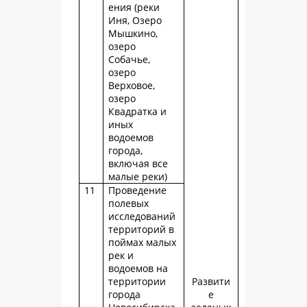
ения (реки
Иня, Озеро
Мышкино,
озеро
Собачье,
озеро
Верховое,
озеро
Квадратка и
иных
водоемов
города,
включая все
малые реки)
11
Проведение
полевых
исследований
территорий в
поймах малых
рек и
водоемов на
территории
Развити
города
е