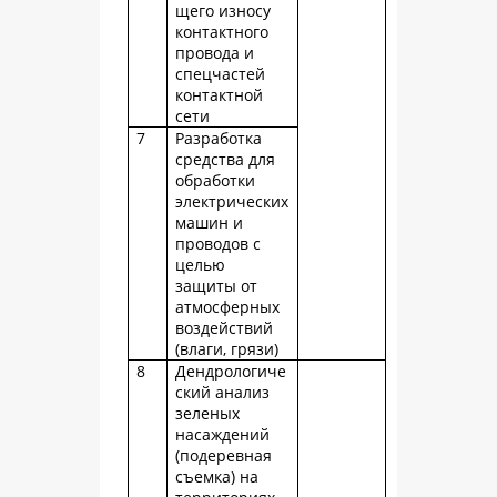
щего износу
контактного
провода и
спецчастей
контактной
сети
7
Разработка
средства для
обработки
электрических
машин и
проводов с
целью
защиты от
атмосферных
воздействий
(влаги, грязи)
8
Дендрологиче
ский анализ
зеленых
насаждений
(подеревная
съемка) на