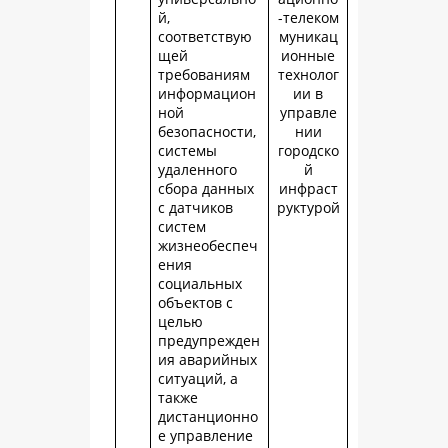
й,
-телеком
соответствую
муникац
щей
ионные
требованиям
технолог
информацион
ии в
ной
управле
безопасности,
нии
системы
городско
удаленного
й
сбора данных
инфраст
с датчиков
руктурой
систем
жизнеобеспеч
ения
социальных
объектов с
целью
предупрежден
ия аварийных
ситуаций, а
также
дистанционно
е управление