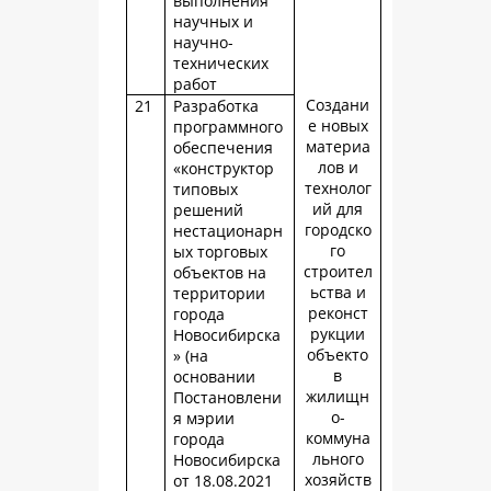
выполнения
научных и
научно-
технических
работ
Создани
21
Разработка
е новых
программного
материа
обеспечения
лов и
«конструктор
технолог
типовых
ий для
решений
городско
нестационарн
го
ых торговых
строител
объектов на
ьства и
территории
реконст
города
рукции
Новосибирска
объекто
» (на
в
основании
жилищн
Постановлени
о-
я мэрии
коммуна
города
льного
Новосибирска
хозяйств
от 18.08.2021