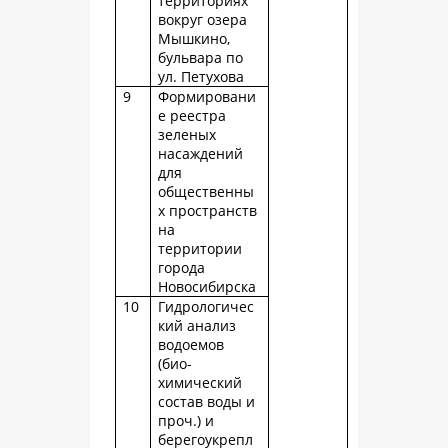
территориях
вокруг озера
Мышкино,
бульвара по
ул. Петухова
9
Формировани
е реестра
зеленых
насаждений
для
общественны
х пространств
на
территории
города
Новосибирска
10
Гидрологичес
кий анализ
водоемов
(био-
химический
состав воды и
проч.) и
берегоукрепл