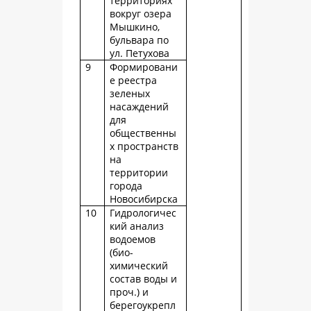
территориях
вокруг озера
Мышкино,
бульвара по
ул. Петухова
9
Формировани
е реестра
зеленых
насаждений
для
общественны
х пространств
на
территории
города
Новосибирска
10
Гидрологичес
кий анализ
водоемов
(био-
химический
состав воды и
проч.) и
берегоукрепл