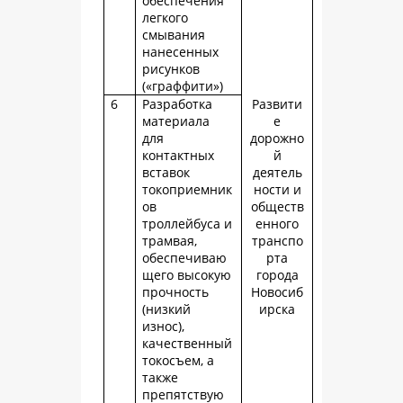
обеспечения
легкого
смывания
нанесенных
рисунков
(«граффити»)
6
Разработка
Развити
материала
е
для
дорожно
контактных
й
вставок
деятель
токоприемник
ности и
ов
обществ
троллейбуса и
енного
трамвая,
транспо
обеспечиваю
рта
щего высокую
города
прочность
Новосиб
(низкий
ирска
износ),
качественный
токосъем, а
также
препятствую