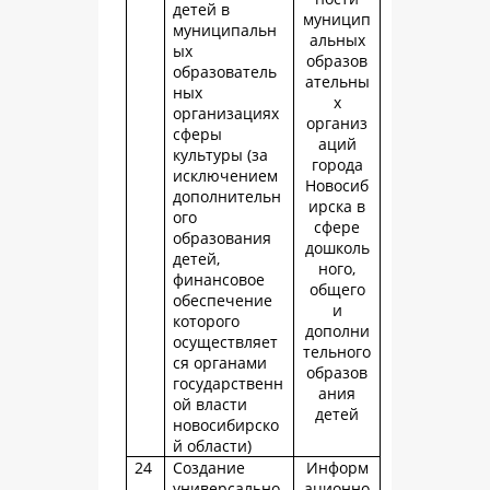
детей в
муницип
муниципальн
альных
ых
образов
образователь
ательны
ных
х
организациях
организ
сферы
аций
культуры (за
города
исключением
Новосиб
дополнительн
ирска в
ого
сфере
образования
дошколь
детей,
ного,
финансовое
общего
обеспечение
и
которого
дополни
осуществляет
тельного
ся органами
образов
государственн
ания
ой власти
детей
новосибирско
й области)
24
Создание
Информ
универсально
ационно