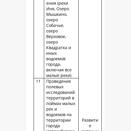
ения (реки
Иня, Озеро
Мышкино,
озеро
Собачье,
озеро
Верховое,
озеро
Квадратка и
иных
водоемов
города,
включая все
малые реки)
11
Проведение
полевых
исследований
территорий в
поймах малых
рек и
водоемов на
территории
Развити
города
е