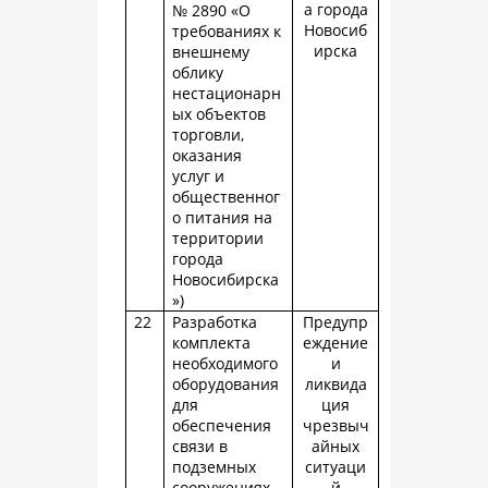
а города
№ 2890 «О
Новосиб
требованиях к
ирска
внешнему
облику
нестационарн
ых объектов
торговли,
оказания
услуг и
общественног
о питания на
территории
города
Новосибирска
»)
22
Разработка
Предупр
комплекта
еждение
необходимого
и
оборудования
ликвида
для
ция
обеспечения
чрезвыч
связи в
айных
подземных
ситуаци
сооружениях
й