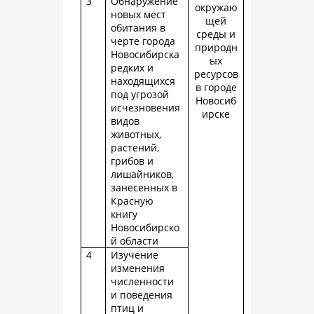
3
Обнаружение
окружаю
новых мест
щей
обитания в
среды и
черте города
природн
Новосибирска
ых
редких и
ресурсов
находящихся
в городе
под угрозой
Новосиб
исчезновения
ирске
видов
животных,
растений,
грибов и
лишайников,
занесенных в
Красную
книгу
Новосибирско
й области
4
Изучение
изменения
численности
и поведения
птиц и