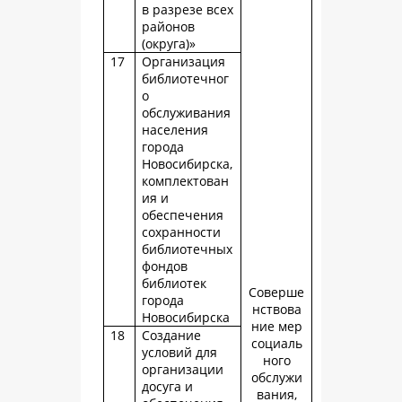
в разрезе всех
районов
(округа)»
17
Организация
библиотечног
о
обслуживания
населения
города
Новосибирска,
комплектован
ия и
обеспечения
сохранности
библиотечных
фондов
библиотек
Соверше
города
нствова
Новосибирска
ние мер
18
Создание
социаль
условий для
ного
организации
обслужи
досуга и
вания,