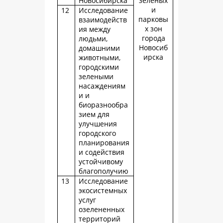
Новосибирска
зеленых
и
12
Исследование
парковы
взаимодейств
х зон
ия между
города
людьми,
Новосиб
домашними
ирска
животными,
городскими
зелеными
насаждениям
и и
биоразнообра
зием для
улучшения
городского
планирования
и содействия
устойчивому
благополучию
13
Исследование
экосистемных
услуг
озелененных
территорий