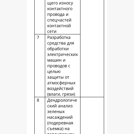
щего износу
контактного
провода и
спецчастей
контактной
сети
7
Разработка
средства для
обработки
электрических
машин и
проводов с
целью
защиты от
атмосферных
воздействий
(влаги, грязи)
8
Дендрологиче
ский анализ
зеленых
насаждений
(подеревная
съемка) на