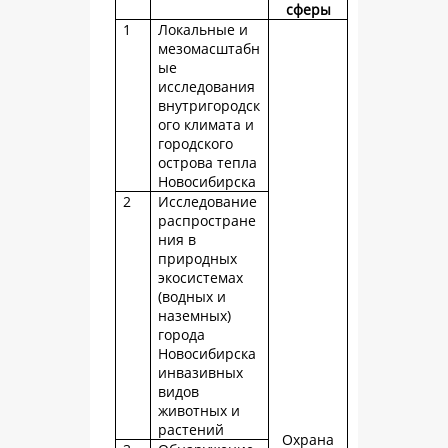
сферы
1
Локальные и
мезомасштабн
ые
исследования
внутригородск
ого климата и
городского
острова тепла
Новосибирска
2
Исследование
распростране
ния в
природных
экосистемах
(водных и
наземных)
города
Новосибирска
инвазивных
видов
животных и
растений
Охрана