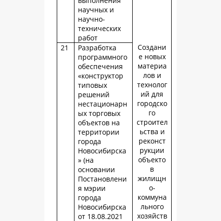
выполнения
научных и
научно-
технических
работ
Создани
21
Разработка
е новых
программного
материа
обеспечения
лов и
«конструктор
технолог
типовых
ий для
решений
городско
нестационарн
го
ых торговых
строител
объектов на
ьства и
территории
реконст
города
рукции
Новосибирска
объекто
» (на
в
основании
жилищн
Постановлени
о-
я мэрии
коммуна
города
льного
Новосибирска
хозяйств
от 18.08.2021