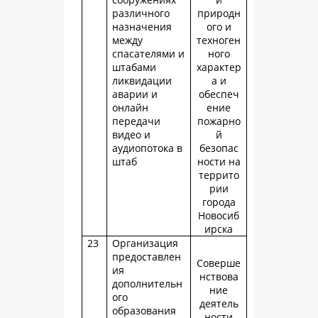
различного
природн
назначения
ого и
между
техноген
спасателями и
ного
штабами
характер
ликвидации
а и
аварии и
обеспеч
онлайн
ение
передачи
пожарно
видео и
й
аудиопотока в
безопас
штаб
ности на
террито
рии
города
Новосиб
ирска
23
Организация
предоставлен
Соверше
ия
нствова
дополнительн
ние
ого
деятель
образования
ности