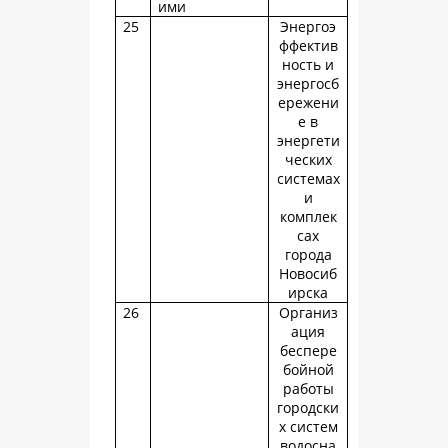
ими
25
Энергоэ
ффектив
ность и
энергосб
ережени
е в
энергети
ческих
системах
и
комплек
сах
города
Новосиб
ирска
26
Организ
ация
беспере
бойной
работы
городски
х систем
водосна