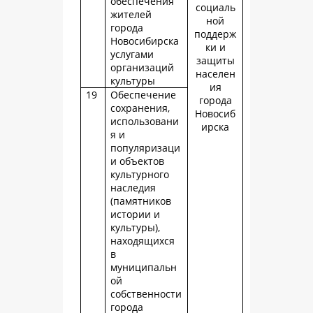
обеспечения
социаль
жителей
ной
города
поддерж
Новосибирска
ки и
услугами
защиты
организаций
населен
культуры
ия
19
Обеспечение
города
сохранения,
Новосиб
использовани
ирска
я и
популяризаци
и объектов
культурного
наследия
(памятников
истории и
культуры),
находящихся
в
муниципальн
ой
собственности
города