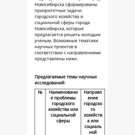
Новосибирска сформированы
приоритетные задачи
городского хозяйства и
социальной сферы города
Новосибирска, которые
предлагается решить молодым
ученым. Возможные тематики
научных проектов в
соответствии с направлениями
представлены ниже.
Предлагаемые темы научных
исследований:
№
Наименовани
Направл
е проблемы
ение
городского
городско
хозяйства или
го
социальной
хозяйств
сферы
а или
социаль
ной