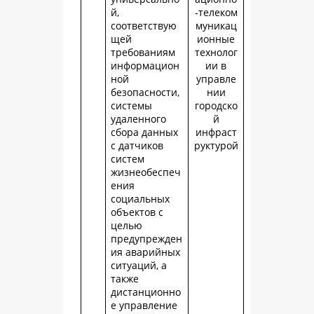
й,
-телеком
соответствую
муникац
щей
ионные
требованиям
технолог
информацион
ии в
ной
управле
безопасности,
нии
системы
городско
удаленного
й
сбора данных
инфраст
с датчиков
руктурой
систем
жизнеобеспеч
ения
социальных
объектов с
целью
предупрежден
ия аварийных
ситуаций, а
также
дистанционно
е управление