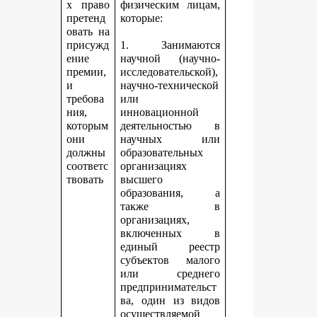
х право
физическим лицам,
претенд
которые:
овать на
присужд
1. Занимаются
ение
научной (научно-
премии,
исследовательской),
и
научно-технической
требова
или
ния,
инновационной
которым
деятельностью в
они
научных или
должны
образовательных
соответс
организациях
твовать
высшего
образования, а
также в
организациях,
включенных в
единый реестр
субъектов малого
или среднего
предпринимательст
ва, один из видов
осуществляемой