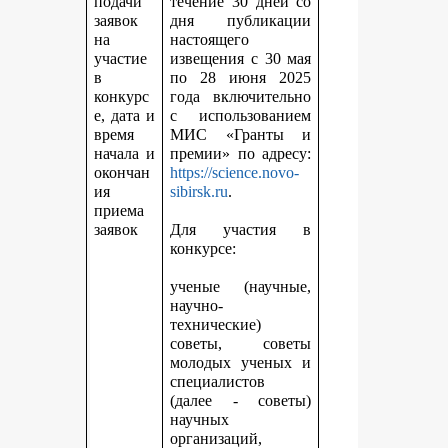
подачи
течение 30 дней со
заявок
дня публикации
на
настоящего
участие
извещения с 30 мая
в
по 28 июня 2025
конкурс
года включительно
е, дата и
с использованием
время
МИС «Гранты и
начала и
премии» по адресу:
окончан
https://science.novo-
ия
sibirsk.ru
.
приема
заявок
Для участия в
конкурсе:
ученые (научные,
научно-
технические)
советы, советы
молодых ученых и
специалистов
(далее - советы)
научных
организаций,