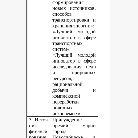
формирования
новых источников,
способов
транспортировки и
хранения энергии»;
«Лучший молодой
инноватор в сфере
транспортных
систем»;
«Лучший молодой
инноватор в сфере
исследования недр
и природных
ресурсов,
рациональной
добычи и
комплексной
переработки
полезных
ископаемых».
3. Источ
Присуждение
ник
премий мэрии
финанси
города
рования,
Новосибирска в