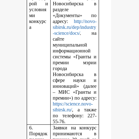
рой и
Новосибирска в
условия
разделе
ми
«Документы» по
конкурс
адресу:
http://novo-
а
sibirsk.ru/dep/industry
,
-science/docs/
на
сайте
муниципальной
информационной
системы «Гранты и
премии мэрии
города
Новосибирска в
сфере науки и
инноваций» (далее
– МИС «Гранты и
премии») по адресу:
https://science.novo-
sibirsk.ru/
, а также
по телефону: 227-
55-76.
6.
Заявки на конкурс
Порядок
принимаются в