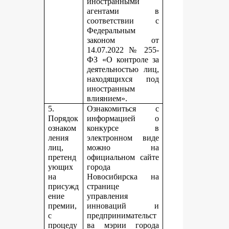
иностранными
агентами в
соответствии с
Федеральным
законом от
14.07.2022 № 255-
ФЗ «О контроле за
деятельностью лиц,
находящихся под
иностранным
влиянием».
5.
Ознакомиться с
Порядок
информацией о
ознаком
конкурсе в
ления
электронном виде
лиц,
можно на
претенд
официальном сайте
ующих
города
на
Новосибирска на
присужд
странице
ение
управления
премии,
инноваций и
с
предпринимательст
процеду
ва мэрии города