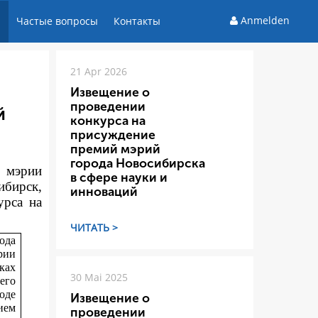
Anmelden
и
Частые вопросы
Контакты
21 Apr 2026
Извещение о
проведении
й
конкурса на
присуждение
премий мэрий
города Новосибирска
а мэрии
в сфере науки и
ибирск,
инноваций
ур
са на
ЧИТАТЬ >
ода
рии
ках
30 Mai 2025
его
оде
Извещение о
ием
проведении