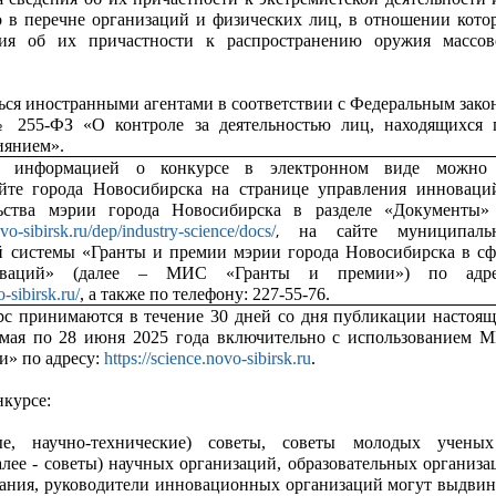
о в перечне организаций и физических лиц, в отношении кото
ия об их причастности к распространению оружия массов
ься иностранными агентами в соответствии с Федеральным зако
№ 255-ФЗ «О контроле за деятельностью лиц, находящихся 
иянием».
с информацией о конкурсе в электронном виде можно
йте города Новосибирска на странице управления инноваци
ьства мэрии города Новосибирска в разделе «Документы»
,
ovo-sibirsk.ru/dep/industry-science/docs/
на сайте муниципаль
 системы «Гранты и премии мэрии города Новосибирска в сф
ваций» (далее – МИС «Гранты и премии») по адре
o-sibirsk.ru/
, а также по телефону: 227-55-76.
рс принимаются в течение 30 дней со дня публикации настоящ
 мая по 28 июня 2025 года включительно с использованием 
и» по адресу:
https://science.novo-sibirsk.ru
.
нкурсе:
ые, научно-технические) советы, советы молодых учены
алее - советы) научных организаций, образовательных организа
ания, руководители инновационных организаций могут выдвин