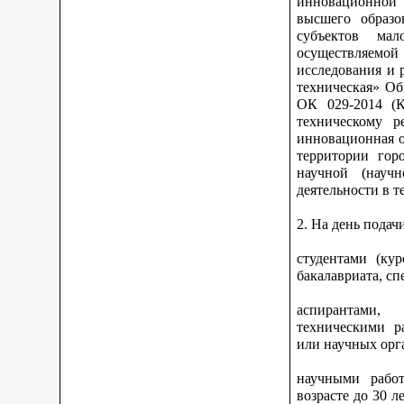
инновационной 
высшего образо
субъектов ма
осуществляемо
исследования и 
техническая» Об
ОК 029-2014 (К
техническому р
инновационная о
территории гор
научной (научн
деятельности в 
2. На день подач
студентами (ку
бакалавриата, сп
аспирантами,
техническими р
или научных орга
научными работ
возрасте до 30 