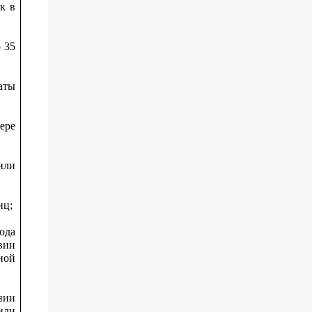
к в
 35
аты
ере
или
иц;
ода
вии
ной
нии
или