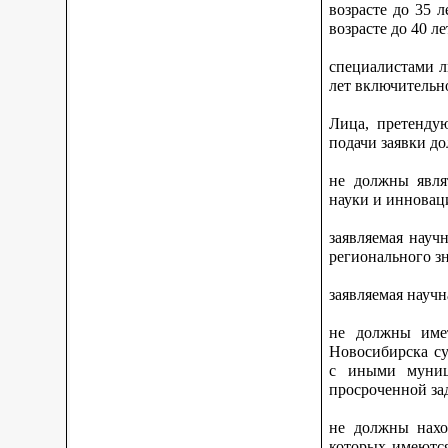
возрасте до 35 
возрасте до 40 л
специалистами л
лет включительн
Лица, претенду
подачи заявки д
не должны явля
науки и инновац
заявляемая науч
регионального зн
заявляемая научн
не должны имет
Новосибирска су
с иными муниц
просроченной за
не должны нахо
которых имеются