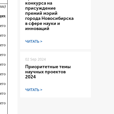
конкурса на
мии)
присуждение
премий мэрий
щих
города Новосибирска
в сфере науки и
его
инноваций
его
ЧИТАТЬ >
его
его
02 Sep 2024
его
Приоритетные темы
научных проектов
его
2024
его
ЧИТАТЬ >
его
его