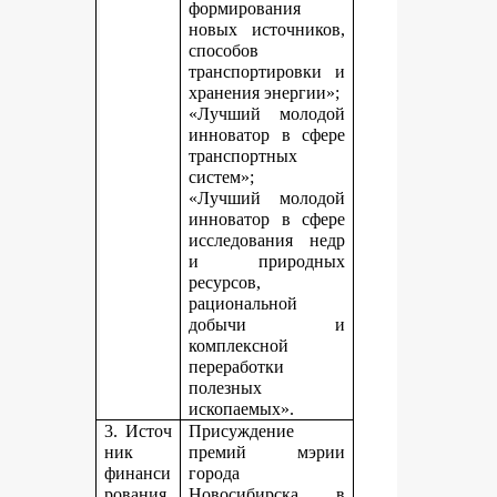
формирования
новых источников,
способов
транспортировки и
хранения энергии»;
«Лучший молодой
инноватор в сфере
транспортных
систем»;
«Лучший молодой
инноватор в сфере
исследования недр
и природных
ресурсов,
рациональной
добычи и
комплексной
переработки
полезных
ископаемых».
3. Источ
Присуждение
ник
премий мэрии
финанси
города
рования,
Новосибирска в