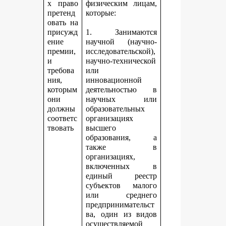
х право
физическим лицам,
претенд
которые:
овать на
присужд
1. Занимаются
ение
научной (научно-
премии,
исследовательской),
и
научно-технической
требова
или
ния,
инновационной
которым
деятельностью в
они
научных или
должны
образовательных
соответс
организациях
твовать
высшего
образования, а
также в
организациях,
включенных в
единый реестр
субъектов малого
или среднего
предпринимательст
ва, один из видов
осуществляемой