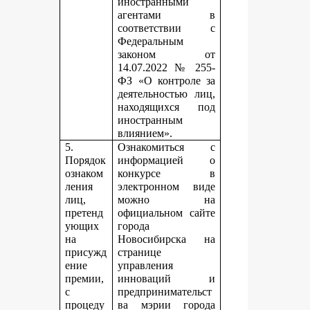
иностранными
агентами в
соответствии с
Федеральным
законом от
14.07.2022 № 255-
ФЗ «О контроле за
деятельностью лиц,
находящихся под
иностранным
влиянием».
5.
Ознакомиться с
Порядок
информацией о
ознаком
конкурсе в
ления
электронном виде
лиц,
можно на
претенд
официальном сайте
ующих
города
на
Новосибирска на
присужд
странице
ение
управления
премии,
инноваций и
с
предпринимательст
процеду
ва мэрии города