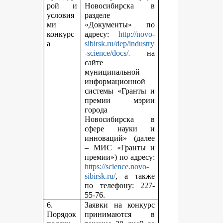
рой и
Новосибирска в
условия
разделе
ми
«Документы» по
конкурс
адресу:
http://novo-
а
sibirsk.ru/dep/industry
,
-science/docs/
на
сайте
муниципальной
информационной
системы «Гранты и
премии мэрии
города
Новосибирска в
сфере науки и
инноваций» (далее
– МИС «Гранты и
премии») по адресу:
https://science.novo-
sibirsk.ru/
, а также
по телефону: 227-
55-76.
6.
Заявки на конкурс
Порядок
принимаются в