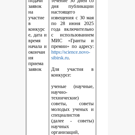
подачи
течение 30 дней со
заявок
дня публикации
на
настоящего
участие
извещения с 30 мая
в
по 28 июня 2025
конкурс
года включительно
е, дата и
с использованием
время
МИС «Гранты и
начала и
премии» по адресу:
окончан
https://science.novo-
ия
sibirsk.ru
.
приема
заявок
Для участия в
конкурсе:
ученые (научные,
научно-
технические)
советы, советы
молодых ученых и
специалистов
(далее - советы)
научных
организаций,