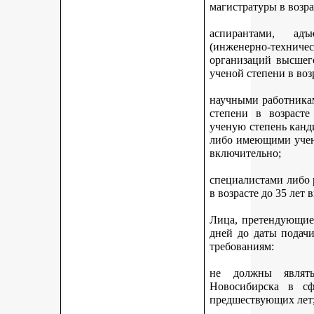
магистратуры в возра
аспирантами, адъ
(инженерно-техни
организаций высшег
ученой степени в воз
научными работникам
степени в возраст
ученую степень канди
либо имеющими учену
включительно;
специалистами либо
в возрасте до 35 лет
Лица, претендующие 
дней до даты подач
требованиям:
не должны являть
Новосибирска в с
предшествующих лет