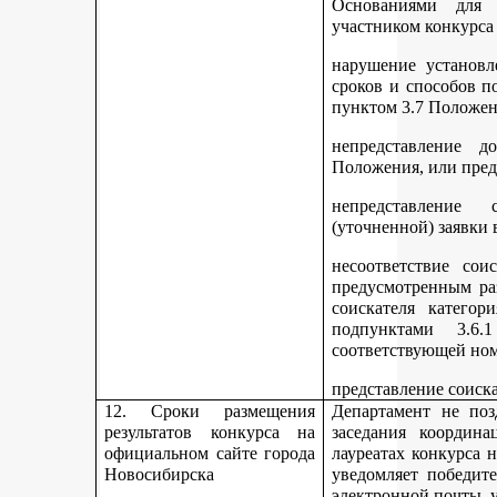
Основаниями для 
участником конкурса
нарушение установл
сроков и способов п
пунктом 3.7 Положен
непредставление д
Положения, или пред
непредставление 
(уточненной) заявки 
несоответствие сои
предусмотренным раз
соискателя категор
подпунктами 3.6.1
соответствующей но
представление соиск
12. Сроки размещения
Департамент не поз
результатов конкурса на
заседания координ
официальном сайте города
лауреатах конкурса 
Новосибирска
уведомляет победите
электронной почты, у