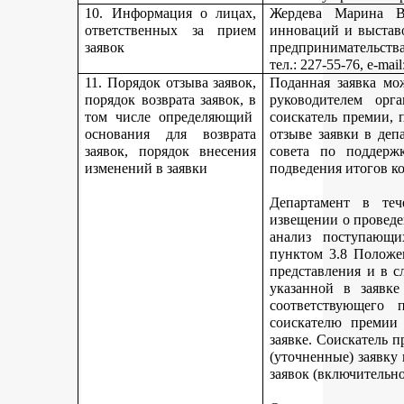
10. Информация о лицах,
Жердева Марина Ва
ответственных за прием
инноваций и выстав
заявок
предпринимательства
тел
.: 227-55-76, e-ma
11. Порядок отзыва заявок,
Поданная заявка мо
порядок возврата заявок, в
руководителем орг
том числе определяющий
соискатель премии, 
основания для возврата
отзыве заявки в деп
заявок, порядок внесения
совета по поддерж
изменений в заявки
подведения итогов к
Департамент в теч
извещении о проведе
анализ поступающи
пунктом 3.8 Положе
представления и в с
указанной в заявке
соответствующего 
соискателю премии 
заявке. Соискатель 
(уточненные) заявку
заявок (включительно