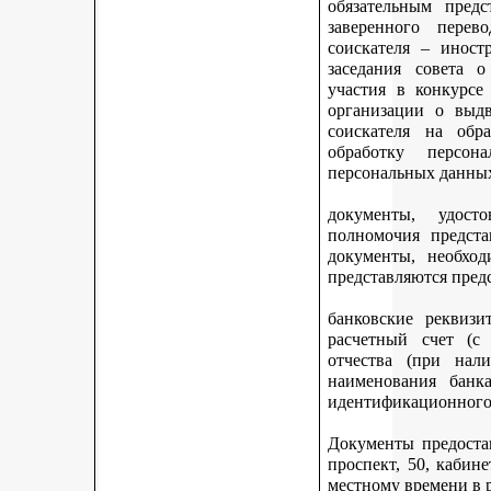
обязательным предс
заверенного перев
соискателя – иност
заседания совета 
участия в конкурсе
организации о выдв
соискателя на обр
обработку персон
персональных данных
документы, удост
полномочия предста
документы, необход
представляются пред
банковские реквизи
расчетный счет (с
отчества (при нали
наименования банка
идентификационного 
Документы предостав
проспект, 50, кабине
местному времени в 