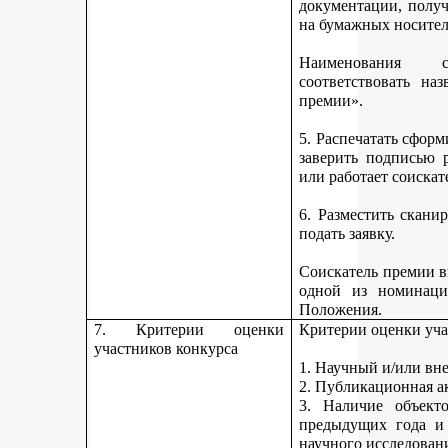
документации, получ
на бумажных носител
Наименования 
соответствовать н
премии».
5. Распечатать сфор
заверить подписью р
или работает соискат
6. Разместить скан
подать заявку.
Соискатель премии вп
одной из номинаци
Положения.
7. Критерии оценки
Критерии оценки уча
участников конкурса
1. Научный и/или вн
2. Публикационная а
3. Наличие объекто
предыдущих года и
научного исследован