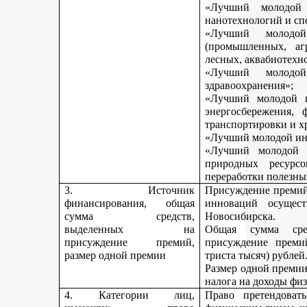
«Лучший молодой 
нанотехнологий и сп
«Лучший молодо
(промышленных, агр
лесных, аквабиотехн
«Лучший молод
здравоохранения»;
«Лучший молодой и
энергосбережения, 
транспортировки и х
«Лучший молодой инн
«Лучший молодой 
природных ресурс
переработки полезны
3. Источник
Присуждение премий 
финансирования, общая
инноваций осущест
сумма средств,
Новосибирска.
выделенных на
Общая сумма сре
присуждение премий,
присуждение премий
размер одной премии
триста тысяч) рублей
Размер одной премии
налога на доходы физ
4. Категории лиц,
Право претендоват