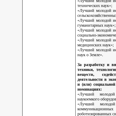
«Лучший молодой исс
технических наук»;
«Лучший молодой исс
сельскохозяйственны
«Лучший молодой исс
гуманитарных наук»;
«Лучший молодой исс
социально-экономиче
«Лучший молодой исс
медицинских наук»;
«Лучший молодой исс
наук о Земле».
За разработку и в
техники, технологи
веществ, содей
деятельности в эк
и (или) социально
номинациях:
«Лучший молодой
наукоемкого оборудо
«Лучший молодой
коммуникационных 
роботизированных си