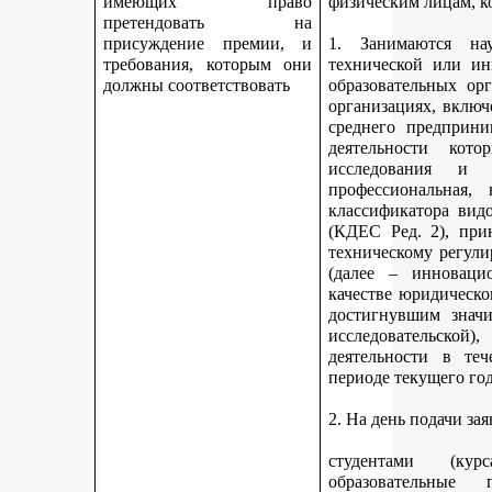
имеющих право
физическим лицам, к
претендовать на
присуждение премии, и
1. Занимаются науч
требования, которым они
технической или ин
должны соответствовать
образовательных ор
организациях, включ
среднего предприни
деятельности кот
исследования и 
профессиональная,
классификатора вид
(КДЕС Ред. 2), при
техническому регули
(далее – инновацио
качестве юридическо
достигнувшим значи
исследовательской
деятельности в те
периоде текущего год
2. На день подачи за
студентами (ку
образовательные 