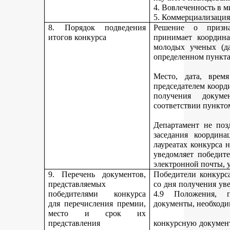
4. Вовлеченность в м
5. Коммерциализация
8. Порядок подведения
Решение о призна
итогов конкурса
принимает координа
молодых ученых (да
определенном пункта
Место, дата, время
председателем коорд
получения докуме
соответствии пункто
Департамент не поз
заседания координ
лауреатах конкурса 
уведомляет победите
электронной почты, у
9. Перечень документов,
Победители конкурса
представляемых
со дня получения ув
победителями конкурса
4.9 Положения, п
для перечисления премии,
документы, необходи
место и срок их
представления
конкурсную документ