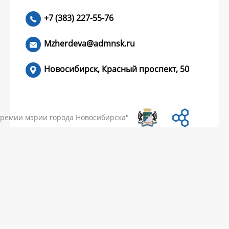
+7 (383) 227-55-76
ЧИТАТЬ >
Mzherdeva@admnsk.ru
Новосибирск, Красный проспект, 50
КУМЕНТЫ
НОВОСТИ
ЧАСТЫЕ ВОПРОСЫ
КОНТАКТЫ
премии мэрии города Новосибирска"