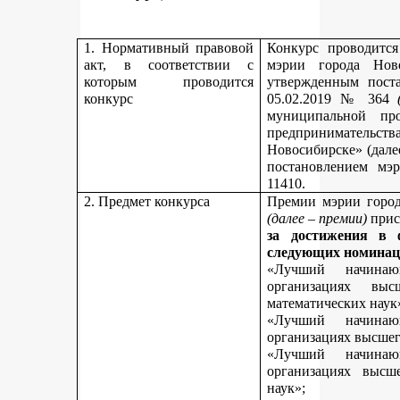
1. Нормативный правовой
Конкурс проводитс
акт, в соответствии с
мэрии города Нов
которым проводится
утвержденным пост
конкурс
05.02.2019 № 364
муниципальной пр
предпринимательст
Новосибирске» (дале
постановлением мэ
11410.
2. Предмет конкурса
Премии мэрии город
(далее – премии)
прис
за достижения в 
следующих номинац
«Лучший начинаю
организациях вы
математических наук
«Лучший начинаю
организациях высшег
«Лучший начинаю
организациях высш
наук»;