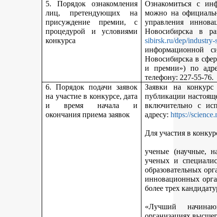
5. Порядок ознакомления
Ознакомиться с ин
лиц, претендующих на
можно на официальн
присуждение премии, с
управления иннова
процедурой и условиями
Новосибирска в р
конкурса
sibirsk.ru/dep/industry-
информационной с
Новосибирска в сфер
и премии») по адр
телефону: 227-55-76.
6. Порядок подачи заявок
Заявки на конкурс
на участие в конкурсе, дата
публикации настояще
и время начала и
включительно с ис
окончания приема заявок
адресу:
https://science
Для участия в конкур
ученые (научные, н
ученых и специалис
образовательных орг
инновационных орга
более трех кандидату
«Лучший начинаю
организациях высшег