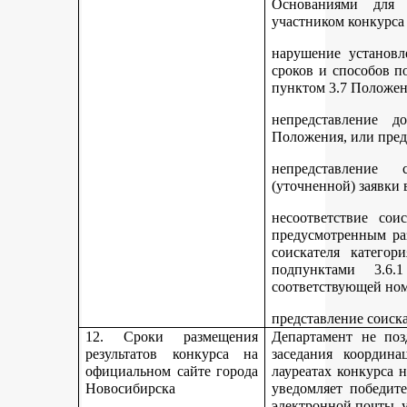
Основаниями для 
участником конкурса
нарушение установл
сроков и способов п
пунктом 3.7 Положен
непредставление д
Положения, или пред
непредставление 
(уточненной) заявки 
несоответствие сои
предусмотренным раз
соискателя категор
подпунктами 3.6.1
соответствующей но
представление соиск
12. Сроки размещения
Департамент не поз
результатов конкурса на
заседания координ
официальном сайте города
лауреатах конкурса 
Новосибирска
уведомляет победите
электронной почты, у