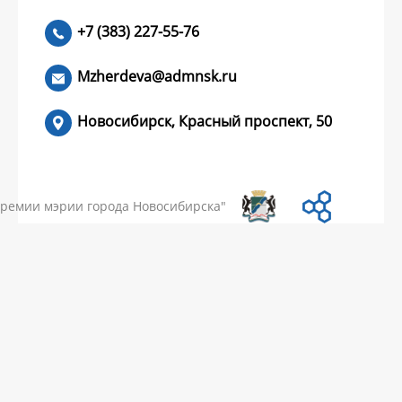
+7 (383) 227-55-76
ЧИТАТЬ >
Mzherdeva@admnsk.ru
Новосибирск, Красный проспект, 50
КУМЕНТЫ
НОВОСТИ
ЧАСТЫЕ ВОПРОСЫ
КОНТАКТЫ
премии мэрии города Новосибирска"