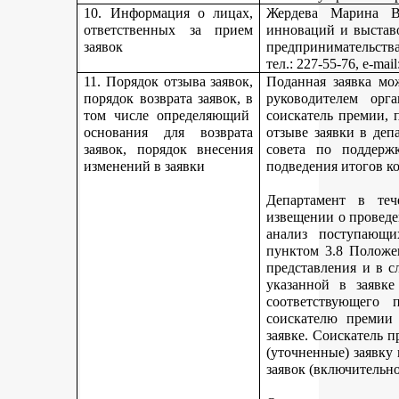
10. Информация о лицах,
Жердева Марина Ва
ответственных за прием
инноваций и выстав
заявок
предпринимательства
тел
.: 227-55-76, e-ma
11. Порядок отзыва заявок,
Поданная заявка мо
порядок возврата заявок, в
руководителем орг
том числе определяющий
соискатель премии, 
основания для возврата
отзыве заявки в деп
заявок, порядок внесения
совета по поддерж
изменений в заявки
подведения итогов к
Департамент в теч
извещении о проведе
анализ поступающи
пунктом 3.8 Положе
представления и в с
указанной в заявке
соответствующего 
соискателю премии 
заявке. Соискатель 
(уточненные) заявку
заявок (включительно