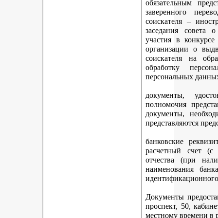
обязательным предс
заверенного перев
соискателя – иност
заседания совета 
участия в конкурсе
организации о выдв
соискателя на обр
обработку персон
персональных данных
документы, удост
полномочия предста
документы, необход
представляются пред
банковские реквизи
расчетный счет (с
отчества (при нали
наименования банка
идентификационного 
Документы предостав
проспект, 50, кабине
местному времени в 