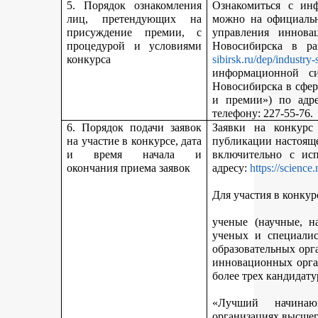
5. Порядок ознакомления
Ознакомиться с ин
лиц, претендующих на
можно на официальн
присуждение премии, с
управления иннова
процедурой и условиями
Новосибирска в р
конкурса
sibirsk.ru/dep/industry-
информационной с
Новосибирска в сфер
и премии») по адр
телефону: 227-55-76.
6. Порядок подачи заявок
Заявки на конкурс
на участие в конкурсе, дата
публикации настояще
и время начала и
включительно с ис
окончания приема заявок
адресу:
https://science
Для участия в конкур
ученые (научные, н
ученых и специалис
образовательных орг
инновационных орга
более трех кандидату
«Лучший начинаю
организациях высшег