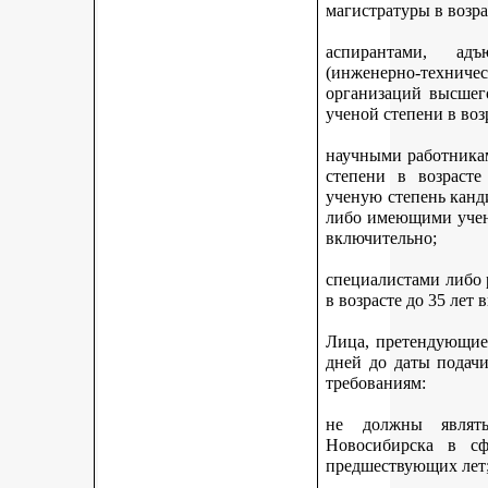
магистратуры в возра
аспирантами, адъ
(инженерно-техни
организаций высшег
ученой степени в воз
научными работникам
степени в возраст
ученую степень канди
либо имеющими учену
включительно;
специалистами либо
в возрасте до 35 лет
Лица, претендующие 
дней до даты подач
требованиям:
не должны являть
Новосибирска в с
предшествующих лет