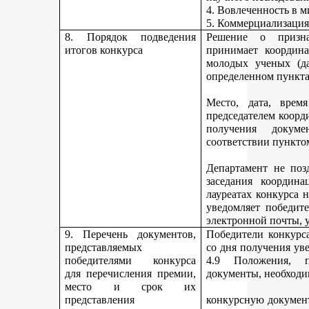
4. Вовлеченность в м
5. Коммерциализация
8. Порядок подведения
Решение о призна
итогов конкурса
принимает координа
молодых ученых (да
определенном пункта
Место, дата, время
председателем коорд
получения докуме
соответствии пункто
Департамент не поз
заседания координ
лауреатах конкурса 
уведомляет победите
электронной почты, у
9. Перечень документов,
Победители конкурса
представляемых
со дня получения ув
победителями конкурса
4.9 Положения, п
для перечисления премии,
документы, необходи
место и срок их
представления
конкурсную документ