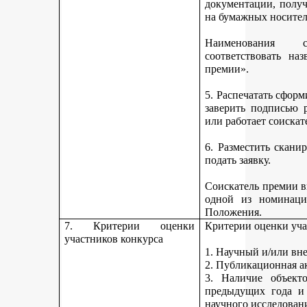
документации, получ
на бумажных носител
Наименования 
соответствовать н
премии».
5. Распечатать сфор
заверить подписью р
или работает соискат
6. Разместить скан
подать заявку.
Соискатель премии вп
одной из номинаци
Положения.
7. Критерии оценки
Критерии оценки уча
участников конкурса
1. Научный и/или вн
2. Публикационная а
3. Наличие объекто
предыдущих года и
научного исследован