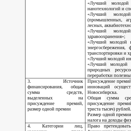
«Лучший молодой 
нанотехнологий и сп
«Лучший молодо
(промышленных, агр
лесных, аквабиотехн
«Лучший молод
здравоохранения»;
«Лучший молодой и
энергосбережения, 
транспортировки и х
«Лучший молодой инн
«Лучший молодой 
природных ресурс
переработки полезны
3. Источник
Присуждение премий 
финансирования, общая
инноваций осущест
сумма средств,
Новосибирска.
выделенных на
Общая сумма сре
присуждение премий,
присуждение премий
размер одной премии
триста тысяч) рублей
Размер одной премии
налога на доходы физ
4. Категории лиц,
Право претендоват