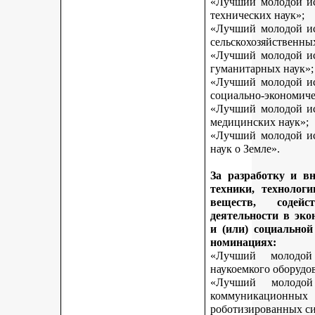
«Лучший молодой исс
технических наук»;
«Лучший молодой исс
сельскохозяйственны
«Лучший молодой исс
гуманитарных наук»;
«Лучший молодой исс
социально-экономиче
«Лучший молодой исс
медицинских наук»;
«Лучший молодой исс
наук о Земле».
За разработку и в
техники, технологи
веществ, содей
деятельности в эк
и (или) социально
номинациях:
«Лучший молодой
наукоемкого оборудо
«Лучший молодой
коммуникационных 
роботизированных си