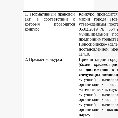
1. Нормативный правовой
Конкурс проводитс
акт, в соответствии с
мэрии города Нов
которым проводится
утвержденным пост
конкурс
05.02.2019 № 364
муниципальной пр
предпринимательст
Новосибирске» (дале
постановлением мэ
11410.
2. Предмет конкурса
Премии мэрии город
(далее – премии)
прис
за достижения в 
следующих номинац
«Лучший начинаю
организациях вы
математических наук
«Лучший начинаю
организациях высшег
«Лучший начинаю
организациях высш
наук»;