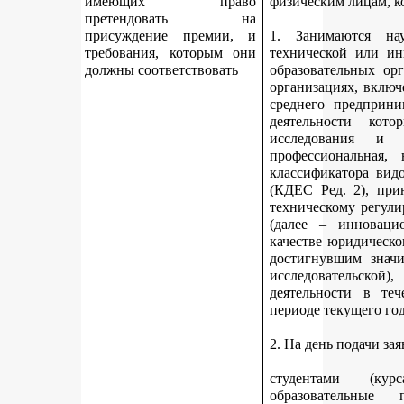
имеющих право
физическим лицам, к
претендовать на
присуждение премии, и
1. Занимаются науч
требования, которым они
технической или ин
должны соответствовать
образовательных ор
организациях, включ
среднего предприни
деятельности кот
исследования и 
профессиональная,
классификатора вид
(КДЕС Ред. 2), при
техническому регули
(далее – инновацио
качестве юридическо
достигнувшим значи
исследовательской
деятельности в те
периоде текущего год
2. На день подачи за
студентами (ку
образовательные 