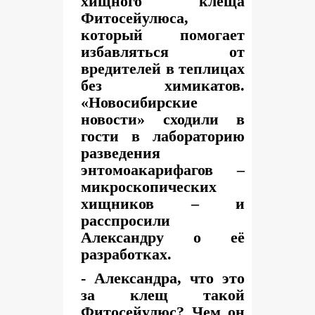
хищного клеща
Фитосейулюса,
который помогает
избавляться от
вредителей в теплицах
без химикатов.
«Новосибирские
новости» сходили в
гости в лабораторию
разведения
энтомоакарифагов –
микроскопических
хищников – и
расспросили
Александру о её
разработках.
- Александра, что это
за клещ такой
Фитосейулюс? Чем он