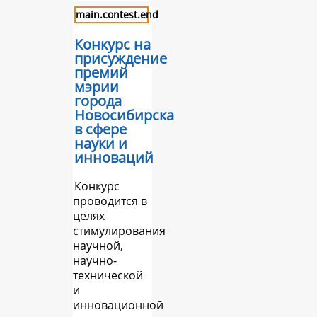
main.contest.end
Конкурс на
присуждение
премий
мэрии
города
Новосибирска
в сфере
науки и
инноваций
Конкурс
проводится в
целях
стимулирования
научной,
научно-
технической
и
инновационной