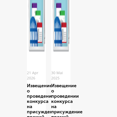
21 Apr
30 Mai
2026
2025
Извещение
Извещение
о
о
проведении
проведении
конкурса
конкурса
на
на
присуждение
присуждение