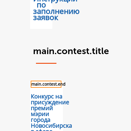
по
заполнению
заявок
main.contest.title
main.contest.end
Конкурс на
присуждение
премий
мэрии
города
Новосибирска