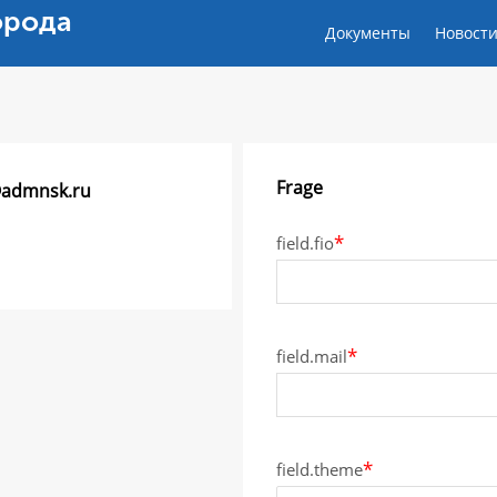
орода
Документы
Новост
Frage
admnsk.ru
*
field.fio
*
field.mail
*
field.theme