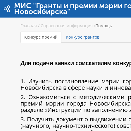
Zum Inhalt wechseln
МИС "Гранты и премии мэрии г
Новосибирска"
Главная
/
Справочная информация
/
Помощь
Конкурс премий
Конкурс грантов
Для подачи заявки соискателям конк
1. Изучить постановление мэрии г
Новосибирска в сфере науки и иннова
2. Ознакомиться с методическими 
премий мэрии города Новосибирска
разделе «Инструкции по заполнению 
3. Получить документ о выдвижении с
(научного, научно-технического) сов