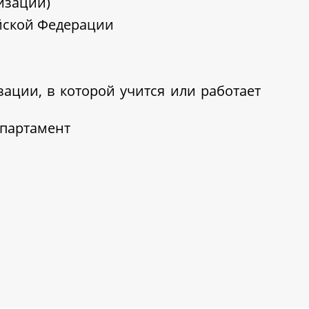
изации)
ийской Федерации
ации, в которой учится или работает
епартамент