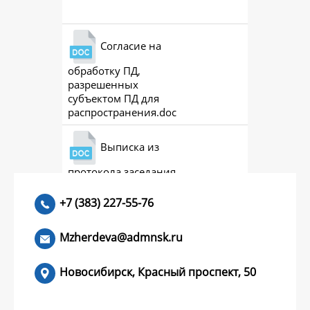
Согласие на
обработку ПД,
разрешенных
субъектом ПД для
распространения.doc
Выписка из
протокола заседания
совета (премии)
+7 (383) 227-55-76
Mzherdeva@admnsk.ru
Новосибирск, Красный проспект, 50
КУМЕНТЫ
НОВОСТИ
ЧАСТЫЕ ВОПРОСЫ
КОНТАКТЫ