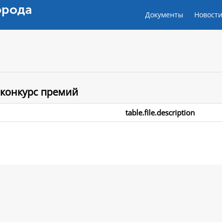
орода
Документы
Новост
 конкурс премий
table.file.description