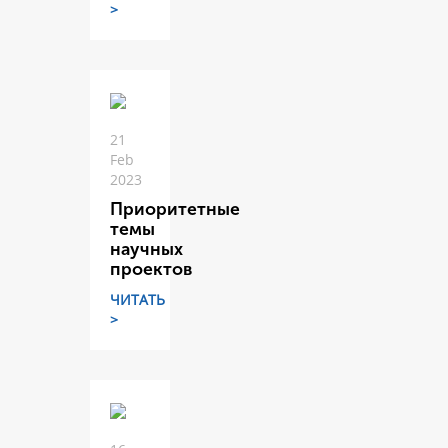
>
21
Feb
2023
Приоритетные
темы
научных
проектов
ЧИТАТЬ
>