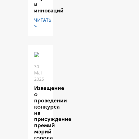
и
инноваций
ЧИТАТЬ
>
30
Mai
2025
Извещение
о
проведении
конкурса
на
присуждение
премий
мэрий
города