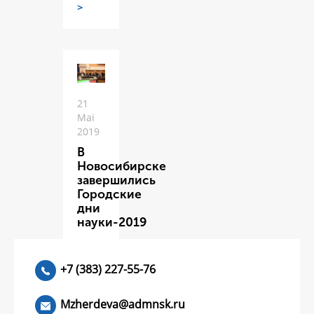
>
21
Mai
2019
В
Новосибирске
завершились
Городские
дни
науки-2019
ЧИТАТЬ
>
+7 (383) 227-55-76
Mzherdeva@admnsk.ru