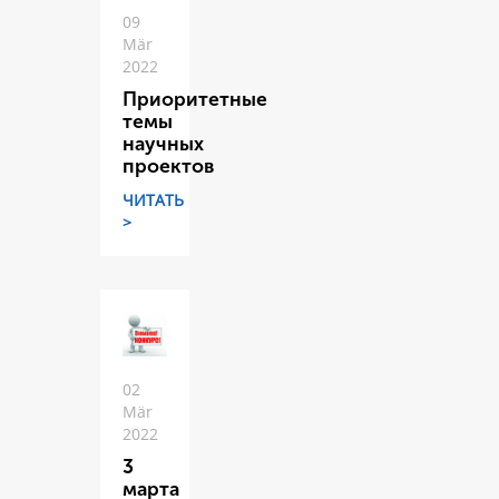
09
Mär
2022
Приоритетные
темы
научных
проектов
ЧИТАТЬ
>
02
Mär
2022
3
марта