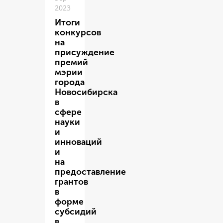
2023
Итоги
конкурсов
на
присуждение
премий
мэрии
города
Новосибирска
в
сфере
науки
и
инноваций
и
на
предоставление
грантов
в
форме
субсидий
в