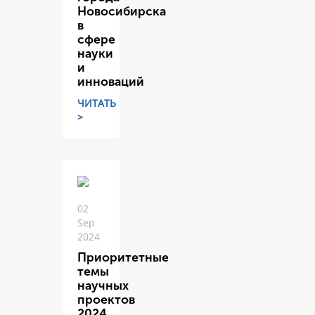
Новосибирска
в
сфере
науки
и
инноваций
ЧИТАТЬ
>
02
Sep
2024
Приоритетные
темы
научных
проектов
2024