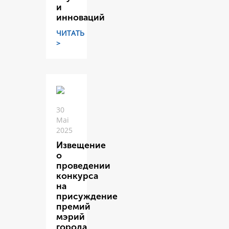
и
инноваций
ЧИТАТЬ
>
30
Mai
2025
Извещение
о
проведении
конкурса
на
присуждение
премий
мэрий
города