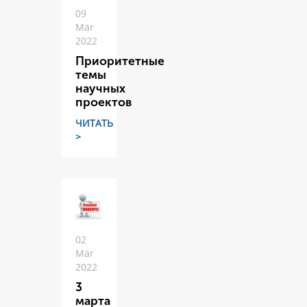
09
Mär
2022
Приоритетные
темы
научных
проектов
ЧИТАТЬ
>
02
Mär
2022
3
марта