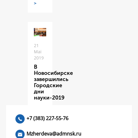
>
21
Mai
2019
В
Новосибирске
завершились
Городские
дни
науки-2019
ЧИТАТЬ
>
+7 (383) 227-55-76
Mzherdeva@admnsk.ru