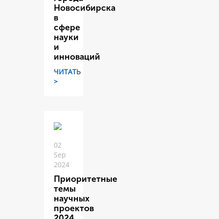
Новосибирска
в
сфере
науки
и
инноваций
ЧИТАТЬ
>
02
Sep
2024
Приоритетные
темы
научных
проектов
2024