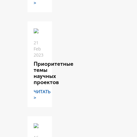
>
21
Feb
2023
Приоритетные
темы
научных
проектов
ЧИТАТЬ
>