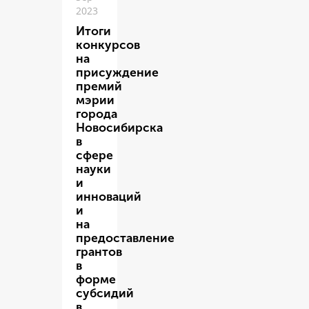
2023
Итоги
конкурсов
на
присуждение
премий
мэрии
города
Новосибирска
в
сфере
науки
и
инноваций
и
на
предоставление
грантов
в
форме
субсидий
в