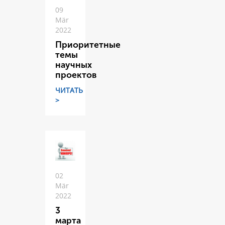
09
Mär
2022
Приоритетные
темы
научных
проектов
ЧИТАТЬ
>
02
Mär
2022
3
марта