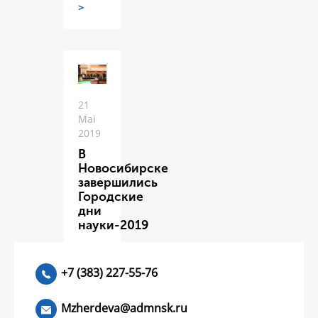
>
21
Mai
2019
В
Новосибирске
завершились
Городские
дни
науки-2019
ЧИТАТЬ
>
+7 (383) 227-55-76
Mzherdeva@admnsk.ru