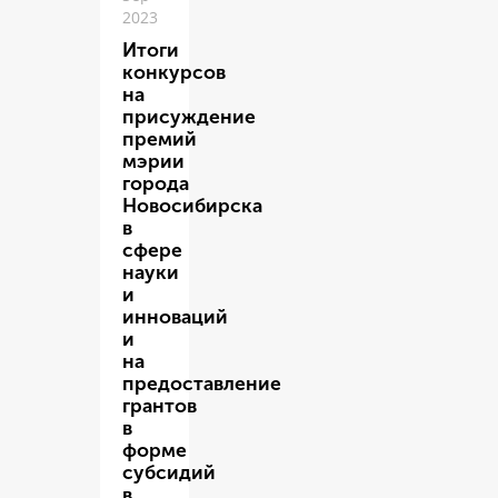
2023
Итоги
конкурсов
на
присуждение
премий
мэрии
города
Новосибирска
в
сфере
науки
и
инноваций
и
на
предоставление
грантов
в
форме
субсидий
в