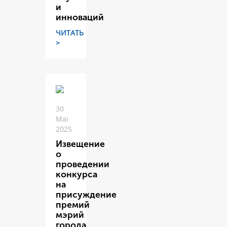
и
инноваций
ЧИТАТЬ
>
30
Mai
2025
Извещение
о
проведении
конкурса
на
присуждение
премий
мэрий
города