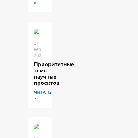
>
21
Feb
2023
Приоритетные
темы
научных
проектов
ЧИТАТЬ
>