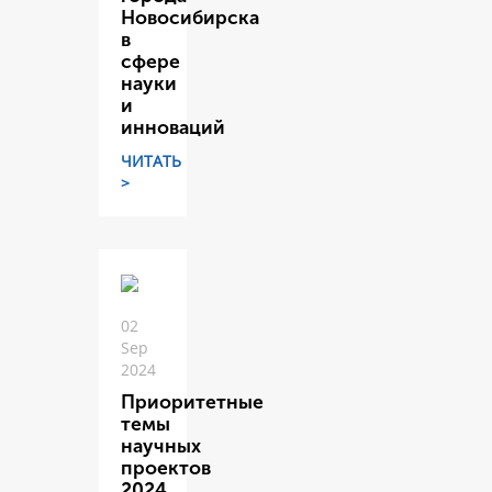
Новосибирска
в
сфере
науки
и
инноваций
ЧИТАТЬ
>
02
Sep
2024
Приоритетные
темы
научных
проектов
2024