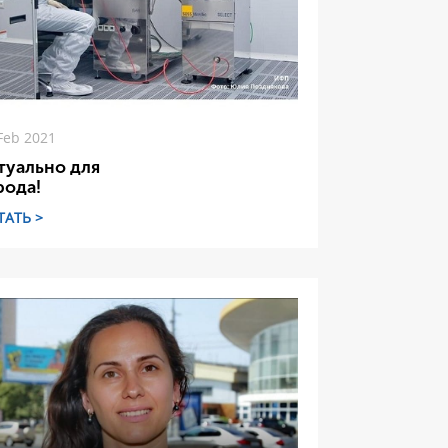
Feb 2021
туально для
рода!
ТАТЬ >