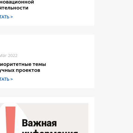
новационной
ятельности
ТАТЬ >
Mär 2022
иоритетные темы
учных проектов
ТАТЬ >