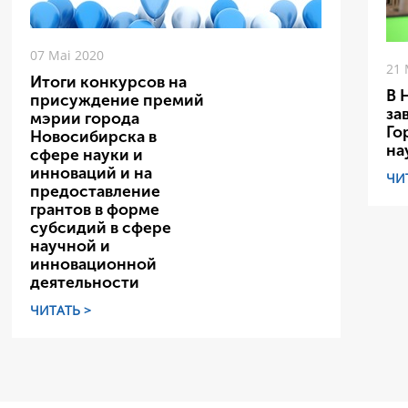
07 Mai 2020
21 
Итоги конкурсов на
В 
присуждение премий
за
мэрии города
Го
Новосибирска в
на
сфере науки и
инноваций и на
ЧИ
предоставление
грантов в форме
субсидий в сфере
научной и
инновационной
деятельности
ЧИТАТЬ >