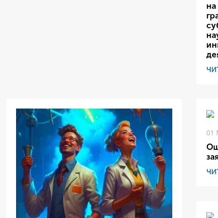
на
гр
су
на
ин
де
ЧИ
01 
Ош
за
ЧИ