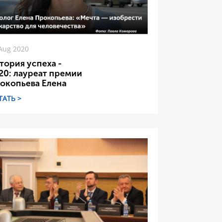
Aug 2020
тория успеха -
20: лауреат премии
окопьева Елена
ТАТЬ >