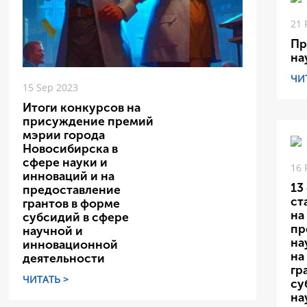
21 
Пр
на
ЧИ
15 Sep 2023
Итоги конкурсов на
присуждение премий
мэрии города
Новосибирска в
сфере науки и
16 
инноваций и на
13
предоставление
ст
грантов в форме
на
субсидий в сфере
пр
научной и
на
инновационной
на
деятельности
гр
ЧИТАТЬ >
су
на