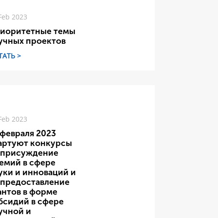
Feb 2023
иоритетные темы
учных проектов
ТАТЬ >
Feb 2023
 февраля 2023
артуют конкурсы
 присуждение
емий в сфере
уки и инноваций и
 предоставление
антов в форме
бсидий в сфере
учной и