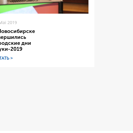
Mai 2019
Новосибирске
вершились
родские дни
уки-2019
ТАТЬ >