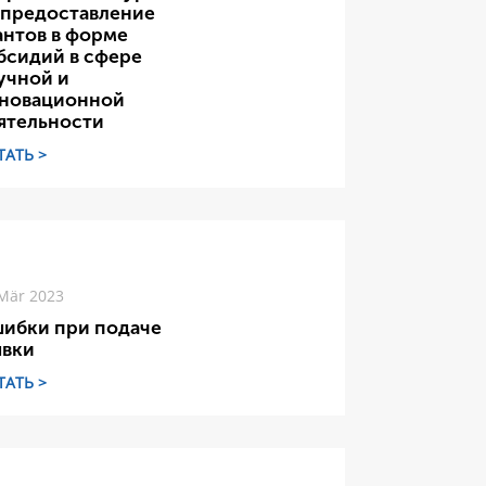
 предоставление
антов в форме
бсидий в сфере
учной и
новационной
ятельности
ТАТЬ >
Mär 2023
ибки при подаче
явки
ТАТЬ >