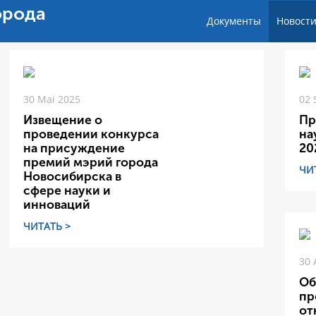
орода
Документы
Новост
30 Mai 2025
02 
Извещение о
Пр
проведении конкурса
на
на присуждение
20
премий мэрий города
ЧИ
Новосибирска в
сфере науки и
инноваций
ЧИТАТЬ >
30 
Об
пр
от