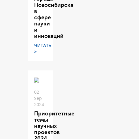
Новосибирска
в
сфере
науки
и
инноваций
ЧИТАТЬ
>
02
Sep
2024
Приоритетные
темы
научных
проектов
2024