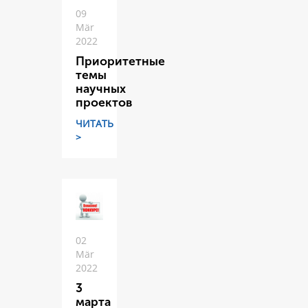
09
Mär
2022
Приоритетные
темы
научных
проектов
ЧИТАТЬ
>
02
Mär
2022
3
марта