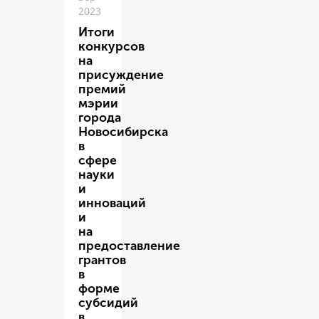
2023
Итоги
конкурсов
на
присуждение
премий
мэрии
города
Новосибирска
в
сфере
науки
и
инноваций
и
на
предоставление
грантов
в
форме
субсидий
в