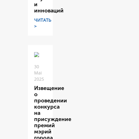
и
инноваций
ЧИТАТЬ
>
30
Mai
2025
Извещение
о
проведении
конкурса
на
присуждение
премий
мэрий
города