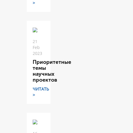
>
21
Feb
2023
Приоритетные
темы
научных
проектов
ЧИТАТЬ
>