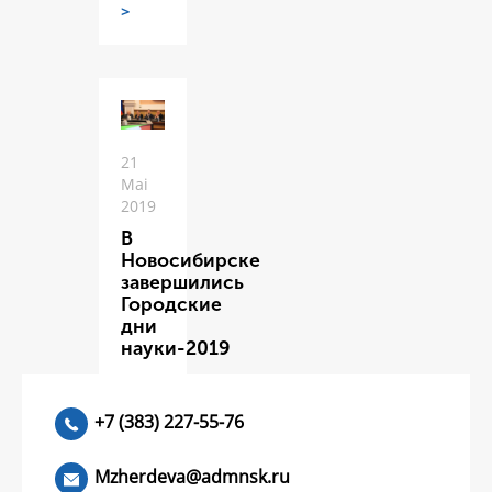
>
21
Mai
2019
В
Новосибирске
завершились
Городские
дни
науки-2019
ЧИТАТЬ
>
+7 (383) 227-55-76
Mzherdeva@admnsk.ru