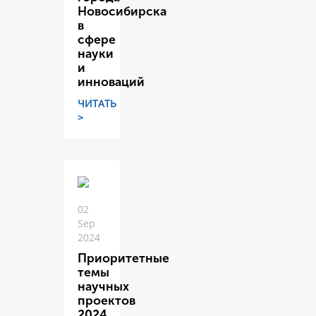
Новосибирска
в
сфере
науки
и
инноваций
ЧИТАТЬ
>
02
Sep
2024
Приоритетные
темы
научных
проектов
2024