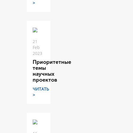
>
21
Feb
2023
Приоритетные
темы
научных
проектов
ЧИТАТЬ
>