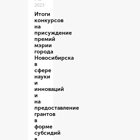
2023
Итоги
конкурсов
на
присуждение
премий
мэрии
города
Новосибирска
в
сфере
науки
и
инноваций
и
на
предоставление
грантов
в
форме
субсидий
в