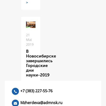
>
21
Mai
2019
В
Новосибирске
завершились
Городские
дни
науки-2019
ЧИТАТЬ
>
+7 (383) 227-55-76
Mzherdeva@admnsk.ru