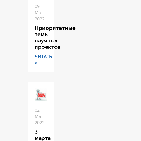
09
Mär
2022
Приоритетные
темы
научных
проектов
ЧИТАТЬ
>
02
Mär
2022
3
марта