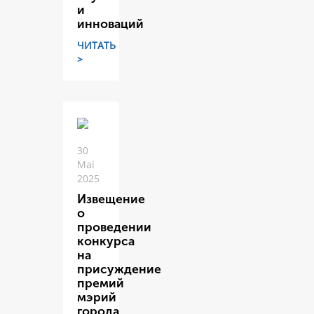
и
инноваций
ЧИТАТЬ
>
30
Mai
2025
Извещение
о
проведении
конкурса
на
присуждение
премий
мэрий
города