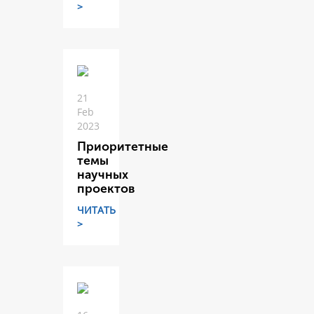
>
21
Feb
2023
Приоритетные
темы
научных
проектов
ЧИТАТЬ
>