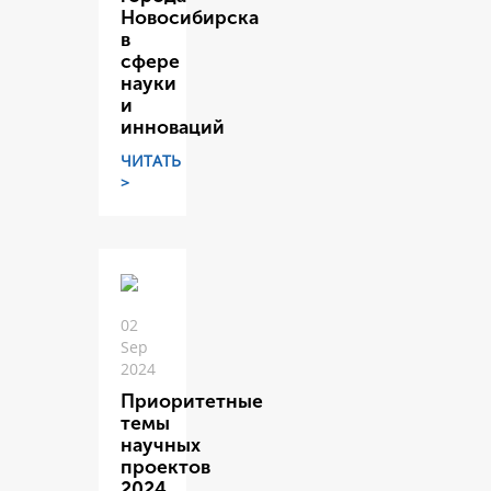
Новосибирска
в
сфере
науки
и
инноваций
ЧИТАТЬ
>
02
Sep
2024
Приоритетные
темы
научных
проектов
2024