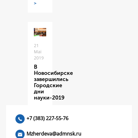
>
21
Mai
2019
В
Новосибирске
завершились
Городские
дни
науки-2019
ЧИТАТЬ
>
+7 (383) 227-55-76
Mzherdeva@admnsk.ru