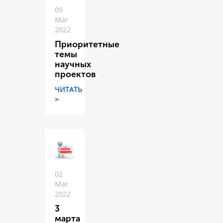
09
Mär
2022
Приоритетные
темы
научных
проектов
ЧИТАТЬ
>
02
Mär
2022
3
марта