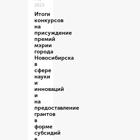
2023
Итоги
конкурсов
на
присуждение
премий
мэрии
города
Новосибирска
в
сфере
науки
и
инноваций
и
на
предоставление
грантов
в
форме
субсидий
в