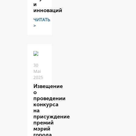
и
инноваций
ЧИТАТЬ
>
30
Mai
2025
Извещение
о
проведении
конкурса
на
присуждение
премий
мэрий
города