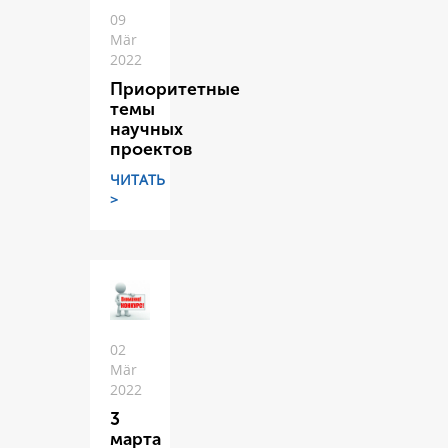
09
Mär
2022
Приоритетные
темы
научных
проектов
ЧИТАТЬ
>
02
Mär
2022
3
марта