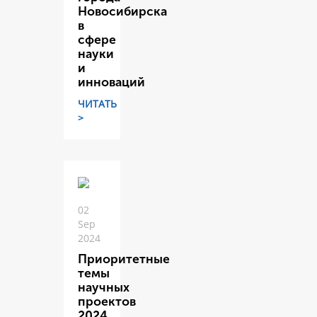
Новосибирска
в
сфере
науки
и
инноваций
ЧИТАТЬ
>
02
Sep
2024
Приоритетные
темы
научных
проектов
2024