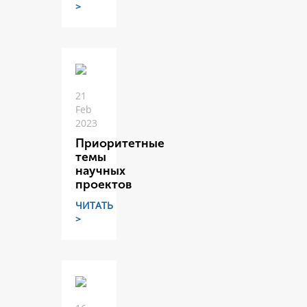
>
21
Feb
2023
Приоритетные
темы
научных
проектов
ЧИТАТЬ
>