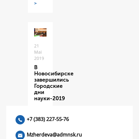
>
21
Mai
2019
В
Новосибирске
завершились
Городские
дни
науки-2019
ЧИТАТЬ
>
+7 (383) 227-55-76
Mzherdeva@admnsk.ru