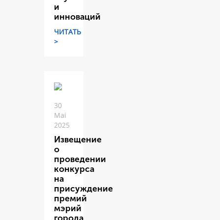
и
инноваций
ЧИТАТЬ
>
30
Mai
2025
Извещение
о
проведении
конкурса
на
присуждение
премий
мэрий
города