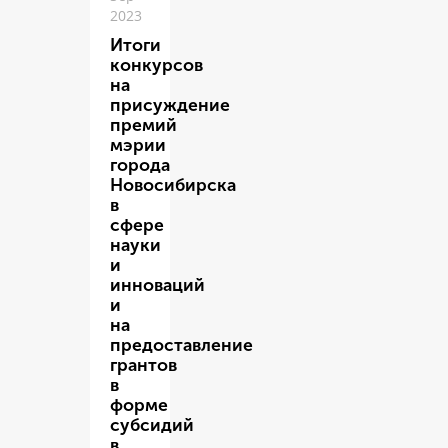
2023
Итоги
конкурсов
на
присуждение
премий
мэрии
города
Новосибирска
в
сфере
науки
и
инноваций
и
на
предоставление
грантов
в
форме
субсидий
в