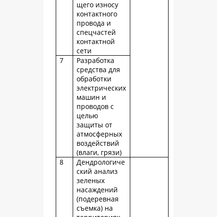
щего износу
контактного
провода и
спецчастей
контактной
сети
7
Разработка
средства для
обработки
электрических
машин и
проводов с
целью
защиты от
атмосферных
воздействий
(влаги, грязи)
8
Дендрологиче
ский анализ
зеленых
насаждений
(подеревная
съемка) на