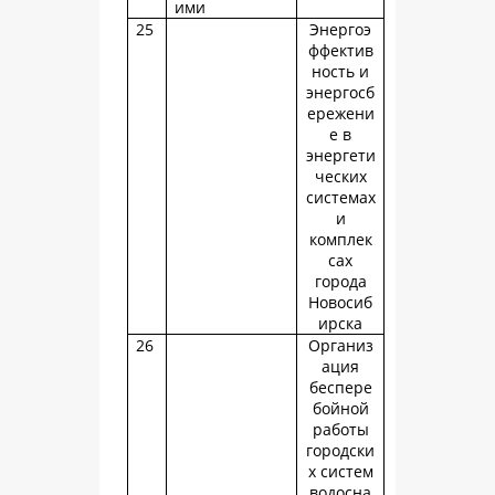
ими
25
Энергоэ
ффектив
ность и
энергосб
ережени
е в
энергети
ческих
системах
и
комплек
сах
города
Новосиб
ирска
26
Организ
ация
беспере
бойной
работы
городски
х систем
водосна