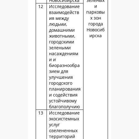
Новосибирска
зеленых
и
12
Исследование
парковы
взаимодейств
х зон
ия между
города
людьми,
Новосиб
домашними
ирска
животными,
городскими
зелеными
насаждениям
и и
биоразнообра
зием для
улучшения
городского
планирования
и содействия
устойчивому
благополучию
13
Исследование
экосистемных
услуг
озелененных
территорий