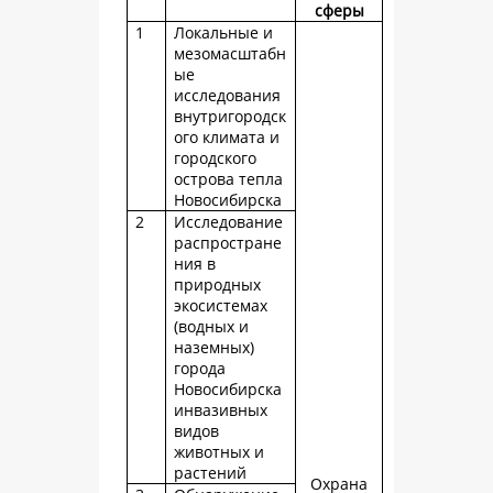
сферы
1
Локальные и
мезомасштабн
ые
исследования
внутригородск
ого климата и
городского
острова тепла
Новосибирска
2
Исследование
распростране
ния в
природных
экосистемах
(водных и
наземных)
города
Новосибирска
инвазивных
видов
животных и
растений
Охрана