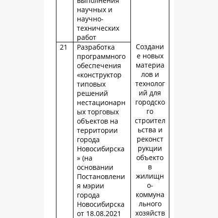
выполнения
научных и
научно-
технических
работ
Создани
21
Разработка
е новых
программного
материа
обеспечения
лов и
«конструктор
технолог
типовых
ий для
решений
городско
нестационарн
го
ых торговых
строител
объектов на
ьства и
территории
реконст
города
рукции
Новосибирска
объекто
» (на
в
основании
жилищн
Постановлени
о-
я мэрии
коммуна
города
льного
Новосибирска
хозяйств
от 18.08.2021