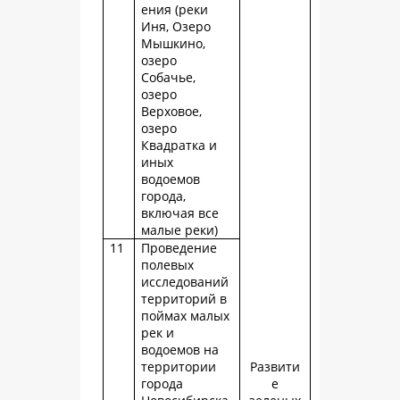
ения (реки
Иня, Озеро
Мышкино,
озеро
Собачье,
озеро
Верховое,
озеро
Квадратка и
иных
водоемов
города,
включая все
малые реки)
11
Проведение
полевых
исследований
территорий в
поймах малых
рек и
водоемов на
территории
Развити
города
е