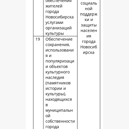
обеспечения
социаль
жителей
ной
города
поддерж
Новосибирска
ки и
услугами
защиты
организаций
населен
культуры
ия
19
Обеспечение
города
сохранения,
Новосиб
использовани
ирска
я и
популяризаци
и объектов
культурного
наследия
(памятников
истории и
культуры),
находящихся
в
муниципальн
ой
собственности
города