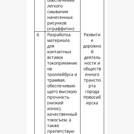
обеспечения
легкого
смывания
нанесенных
рисунков
(«граффити»)
6
Разработка
Развити
материала
е
для
дорожно
контактных
й
вставок
деятель
токоприемник
ности и
ов
обществ
троллейбуса и
енного
трамвая,
транспо
обеспечиваю
рта
щего высокую
города
прочность
Новосиб
(низкий
ирска
износ),
качественный
токосъем, а
также
препятствую