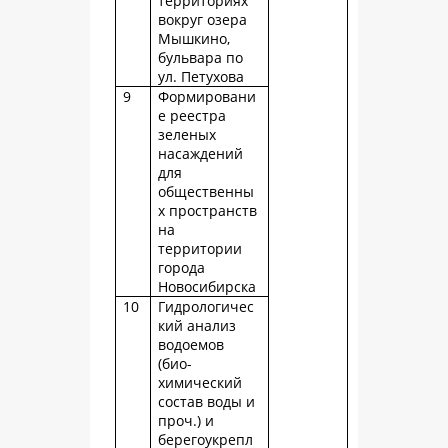
территориях
вокруг озера
Мышкино,
бульвара по
ул. Петухова
9
Формировани
е реестра
зеленых
насаждений
для
общественны
х пространств
на
территории
города
Новосибирска
10
Гидрологичес
кий анализ
водоемов
(био-
химический
состав воды и
проч.) и
берегоукрепл