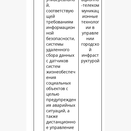
й,
-телеком
соответствую
муникац
щей
ионные
требованиям
технолог
информацион
ии в
ной
управле
безопасности,
нии
системы
городско
удаленного
й
сбора данных
инфраст
с датчиков
руктурой
систем
жизнеобеспеч
ения
социальных
объектов с
целью
предупрежден
ия аварийных
ситуаций, а
также
дистанционно
е управление