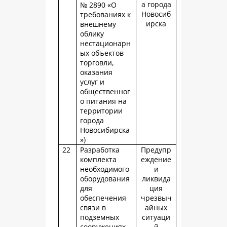
а города
№ 2890 «О
Новосиб
требованиях к
ирска
внешнему
облику
нестационарн
ых объектов
торговли,
оказания
услуг и
общественног
о питания на
территории
города
Новосибирска
»)
22
Разработка
Предупр
комплекта
еждение
необходимого
и
оборудования
ликвида
для
ция
обеспечения
чрезвыч
связи в
айных
подземных
ситуаци
сооружениях
й