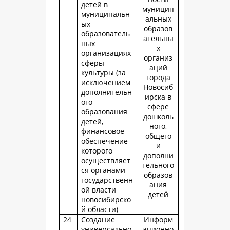
детей в
муницип
муниципальн
альных
ых
образов
образователь
ательны
ных
х
организациях
организ
сферы
аций
культуры (за
города
исключением
Новосиб
дополнительн
ирска в
ого
сфере
образования
дошколь
детей,
ного,
финансовое
общего
обеспечение
и
которого
дополни
осуществляет
тельного
ся органами
образов
государственн
ания
ой власти
детей
новосибирско
й области)
24
Создание
Информ
универсально
ационно