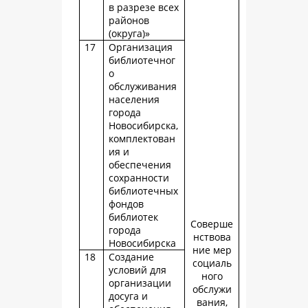
в разрезе всех
районов
(округа)»
17
Организация
библиотечног
о
обслуживания
населения
города
Новосибирска,
комплектован
ия и
обеспечения
сохранности
библиотечных
фондов
библиотек
Соверше
города
нствова
Новосибирска
ние мер
18
Создание
социаль
условий для
ного
организации
обслужи
досуга и
вания,