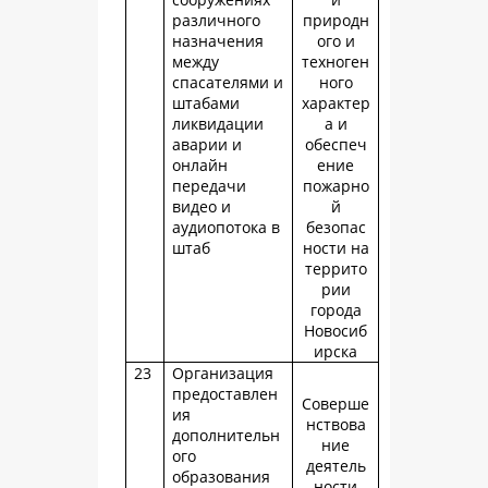
различного
природн
назначения
ого и
между
техноген
спасателями и
ного
штабами
характер
ликвидации
а и
аварии и
обеспеч
онлайн
ение
передачи
пожарно
видео и
й
аудиопотока в
безопас
штаб
ности на
террито
рии
города
Новосиб
ирска
23
Организация
предоставлен
Соверше
ия
нствова
дополнительн
ние
ого
деятель
образования
ности