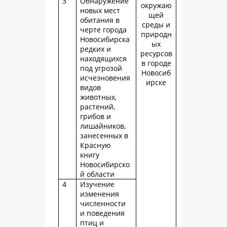
3
Обнаружение
окружаю
новых мест
щей
обитания в
среды и
черте города
природн
Новосибирска
ых
редких и
ресурсов
находящихся
в городе
под угрозой
Новосиб
исчезновения
ирске
видов
животных,
растений,
грибов и
лишайников,
занесенных в
Красную
книгу
Новосибирско
й области
4
Изучение
изменения
численности
и поведения
птиц и