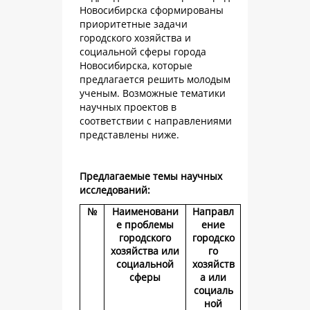
Новосибирска сформированы
приоритетные задачи
городского хозяйства и
социальной сферы города
Новосибирска, которые
предлагается решить молодым
ученым. Возможные тематики
научных проектов в
соответствии с направлениями
представлены ниже.
Предлагаемые темы научных
исследований:
№
Наименовани
Направл
е проблемы
ение
городского
городско
хозяйства или
го
социальной
хозяйств
сферы
а или
социаль
ной