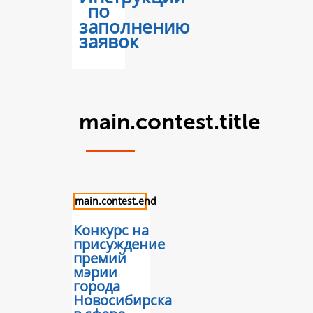
по
заполнению
заявок
main.contest.title
main.contest.end
Конкурс на
присуждение
премий
мэрии
города
Новосибирска