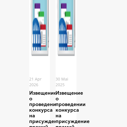
21 Apr
30 Mai
2026
2025
Извещение
Извещение
о
о
проведении
проведении
конкурса
конкурса
на
на
присуждение
присуждение