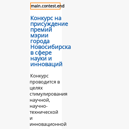
main.contest.end
Конкурс на
присуждение
премий
мэрии
города
Новосибирска
в сфере
науки и
инноваций
Конкурс
проводится в
целях
стимулирования
научной,
научно-
технической
и
инновационной