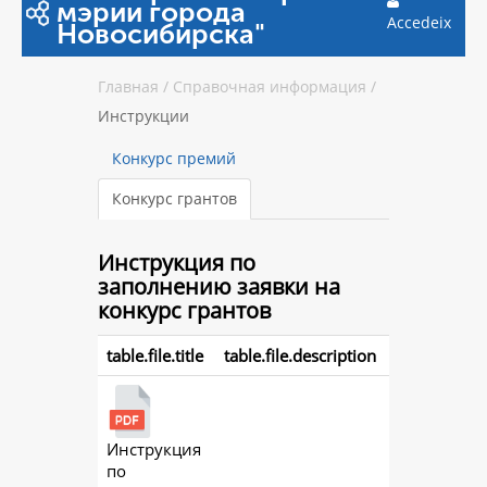
мэрии города
Accedeix
Новосибирска"
Главная
/
Справочная информация
/
Инструкции
Конкурс премий
Конкурс грантов
Инструкция
по
заполнению заявки на
конкурс грантов
table.file.title
table.file.description
Инструкция
action.
по