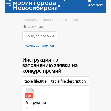
мэрии города
Accedeix
Новосибирска"
Главная
/
Справочная информация
/
Инструкции
Конкурс премий
Конкурс грантов
Инструкция
по
заполнению заявки на
конкурс премий
table.file.title
table.file.description
Инструкция
action.
по