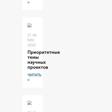
>
21 de
febr.
2023
Приоритетные
темы
научных
проектов
ЧИТАТЬ
>