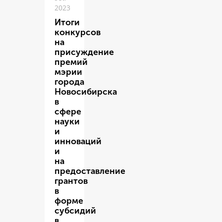
2023
Итоги
конкурсов
на
присуждение
премий
мэрии
города
Новосибирска
в
сфере
науки
и
инноваций
и
на
предоставление
грантов
в
форме
субсидий
в