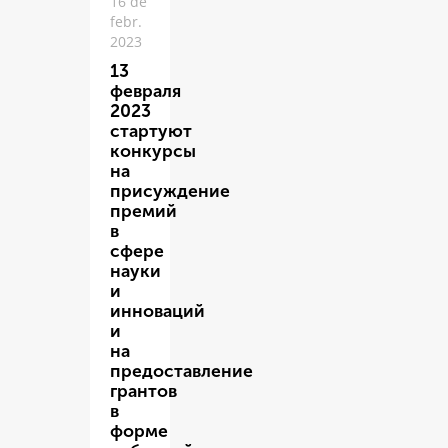
16 de
febr.
2023
13
февраля
2023
стартуют
конкурсы
на
присуждение
премий
в
сфере
науки
и
инноваций
и
на
предоставление
грантов
в
форме