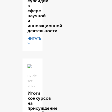
субсидий
в
сфере
научной
и
инновационной
деятельности
ЧИТАТЬ
>
07 de
set.
2022
Итоги
конкурсов
на
присуждение