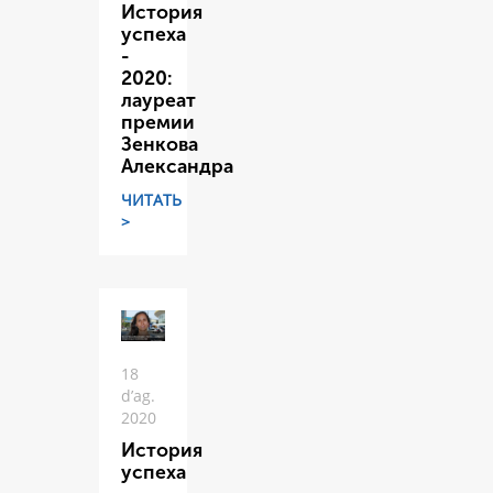
История
успеха
-
2020:
лауреат
премии
Зенкова
Александра
ЧИТАТЬ
>
18
d’ag.
2020
История
успеха