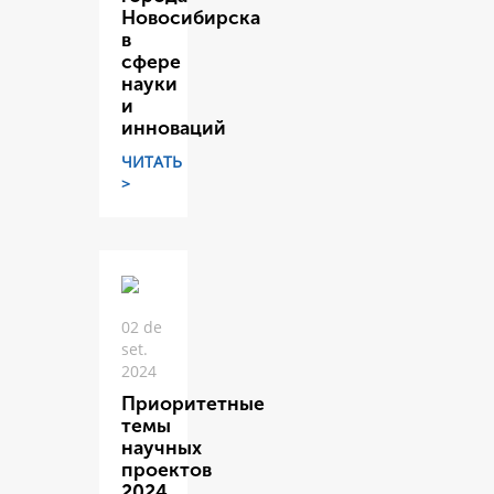
Новосибирска
в
сфере
науки
и
инноваций
ЧИТАТЬ
>
02 de
set.
2024
Приоритетные
темы
научных
проектов
2024