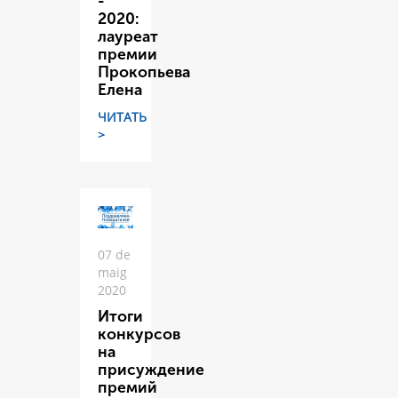
-
2020:
лауреат
премии
Прокопьева
Елена
ЧИТАТЬ
>
07 de
maig
2020
Итоги
конкурсов
на
присуждение
премий