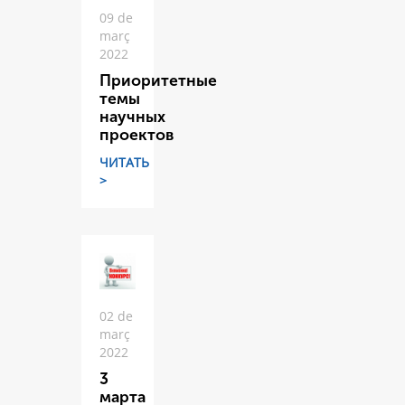
09 de
març
2022
Приоритетные
темы
научных
проектов
ЧИТАТЬ
>
02 de
març
2022
3
марта