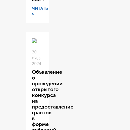
ЧИТАТЬ
>
30
d’ag.
2024
Объявление
о
проведении
открытого
конкурса
на
предоставление
грантов
в
форме