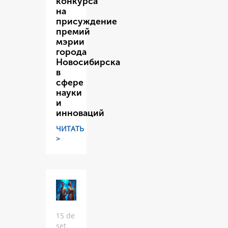
конкурса
на
присуждение
премий
мэрии
города
Новосибирска
в
сфере
науки
и
инноваций
ЧИТАТЬ
>
15 de
set.