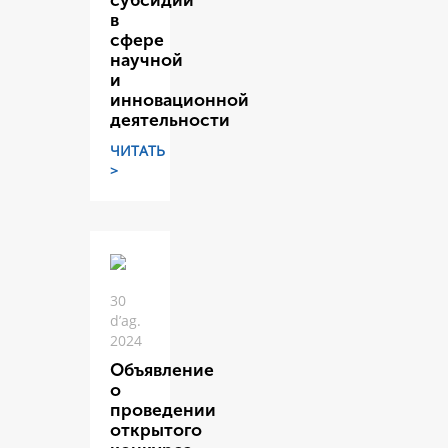
субсидий
в
сфере
научной
и
инновационной
деятельности
ЧИТАТЬ
>
30
d’ag.
2024
Объявление
о
проведении
открытого