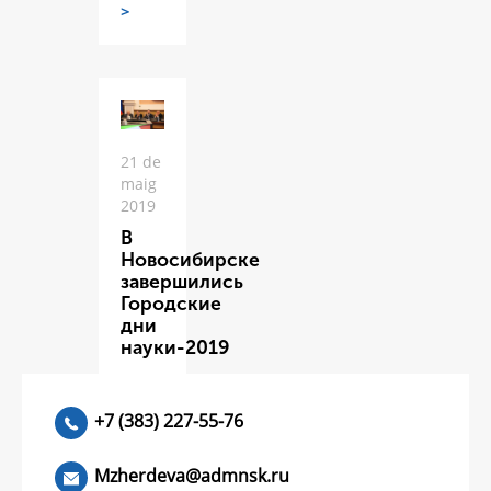
>
21 de
maig
2019
В
Новосибирске
завершились
Городские
дни
науки-2019
ЧИТАТЬ
>
+7 (383) 227-55-76
Mzherdeva@admnsk.ru