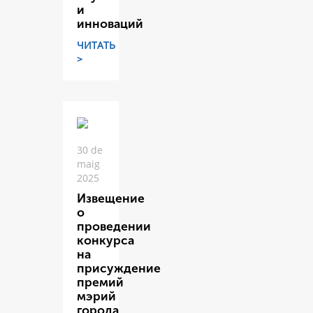
и
инноваций
ЧИТАТЬ
>
30 de
maig
2025
Извещение
о
проведении
конкурса
на
присуждение
премий
мэрий
города