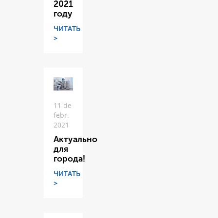
2021
году
ЧИТАТЬ
>
11 de
febr.
2021
Актуально
для
города!
ЧИТАТЬ
>