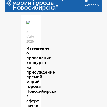
мэрии города
Accedeix
Новосибирска"
21
d’abr.
2026
Извещение
о
проведении
конкурса
на
присуждение
премий
мэрий
города
Новосибирска
в
сфере
науки