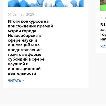
07 de maig 2020
21 
Итоги конкурсов на
В 
присуждение премий
за
мэрии города
Го
Новосибирска в
на
сфере науки и
инноваций и на
ЧИ
предоставление
грантов в форме
субсидий в сфере
научной и
инновационной
деятельности
ЧИТАТЬ >