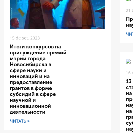
21 
Пр
на
ЧИ
15 de set. 2023
Итоги конкурсов на
присуждение премий
мэрии города
Новосибирска в
сфере науки и
16 
инноваций и на
13
предоставление
ст
грантов в форме
на
субсидий в сфере
пр
научной и
на
инновационной
на
деятельности
гр
ЧИТАТЬ >
су
на