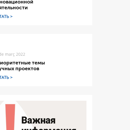
новационной
ятельности
ТАТЬ >
de març 2022
иоритетные темы
учных проектов
ТАТЬ >