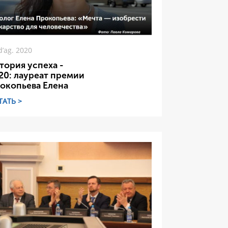
d’ag. 2020
тория успеха -
20: лауреат премии
окопьева Елена
ТАТЬ >