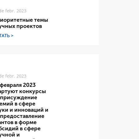
de febr. 2023
иоритетные темы
учных проектов
ТАТЬ >
de febr. 2023
 февраля 2023
артуют конкурсы
 присуждение
емий в сфере
уки и инноваций и
 предоставление
антов в форме
бсидий в сфере
учной и