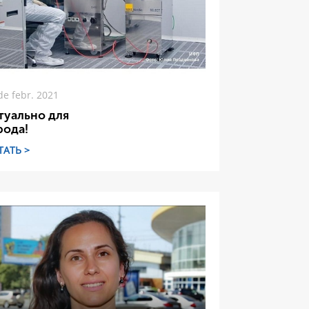
de febr. 2021
туально для
рода!
ТАТЬ >