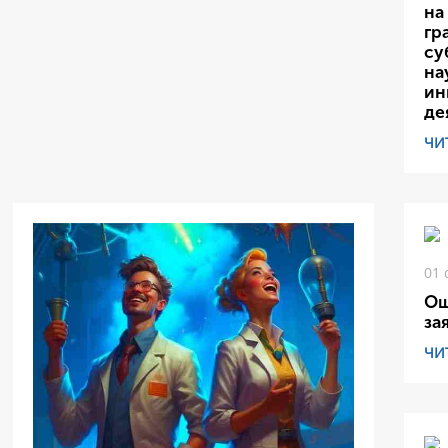
на
гр
су
на
ин
де
ЧИ
01 
Ош
за
ЧИ