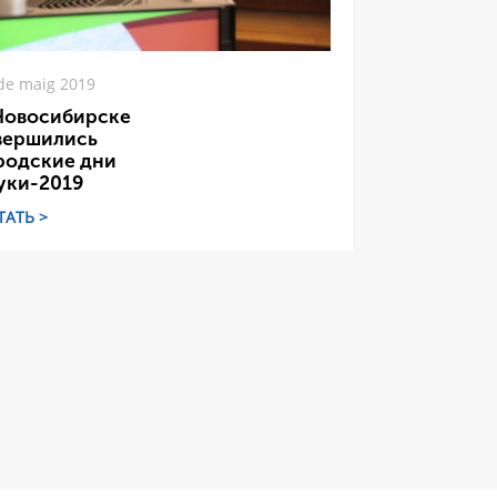
de maig 2019
Новосибирске
вершились
родские дни
уки-2019
ТАТЬ >