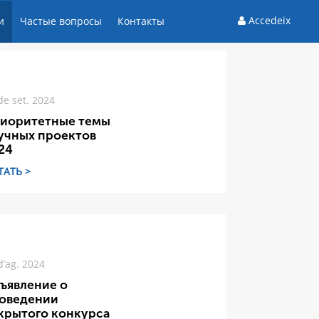
Accedeix
и
Частые вопросы
Контакты
de set. 2024
иоритетные темы
учных проектов
24
ТАТЬ >
d’ag. 2024
ъявление о
оведении
крытого конкурса