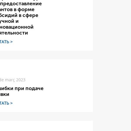
 предоставление
антов в форме
бсидий в сфере
учной и
новационной
ятельности
ТАТЬ >
de març 2023
ибки при подаче
явки
ТАТЬ >