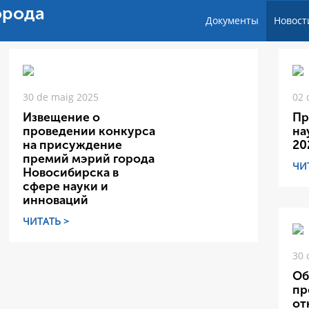
орода
Документы
Новост
30 de maig 2025
02 
Извещение о
Пр
проведении конкурса
на
на присуждение
20
премий мэрий города
ЧИ
Новосибирска в
сфере науки и
инноваций
ЧИТАТЬ >
30 
Об
пр
от