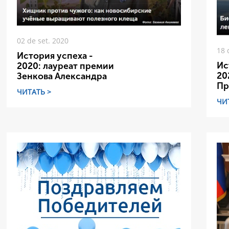
02 de set. 2020
18 
История успеха -
Ис
2020: лауреат премии
20
Зенкова Александра
Пр
ЧИТАТЬ >
ЧИ