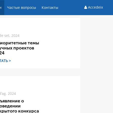
Accedeix
и
Частые вопросы
Контакты
de set. 2024
иоритетные темы
учных проектов
24
ТАТЬ >
d’ag. 2024
ъявление о
оведении
крытого конкурса