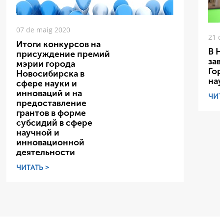
07 de maig 2020
21 
Итоги конкурсов на
В 
присуждение премий
за
мэрии города
Го
Новосибирска в
на
сфере науки и
инноваций и на
ЧИ
предоставление
грантов в форме
субсидий в сфере
научной и
инновационной
деятельности
ЧИТАТЬ >