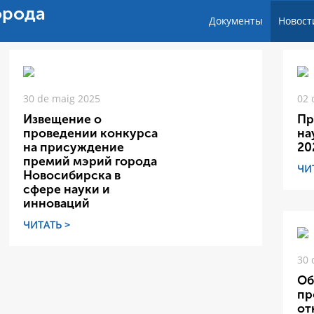
орода
Документы
Новост
30 de maig 2025
02 
Извещение о
Пр
проведении конкурса
на
на присуждение
20
премий мэрий города
ЧИ
Новосибирска в
сфере науки и
инноваций
ЧИТАТЬ >
30 
Об
пр
от