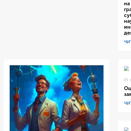
на
гр
су
на
ин
де
ЧИ
01 
Ош
за
ЧИ