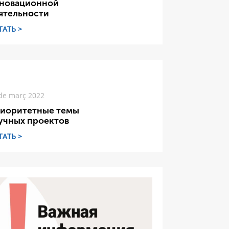
новационной
ятельности
ТАТЬ >
de març 2022
иоритетные темы
учных проектов
ТАТЬ >