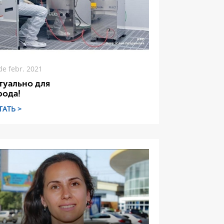
de febr. 2021
туально для
рода!
ТАТЬ >