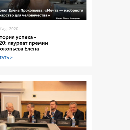
d’ag. 2020
тория успеха -
20: лауреат премии
окопьева Елена
ТАТЬ >