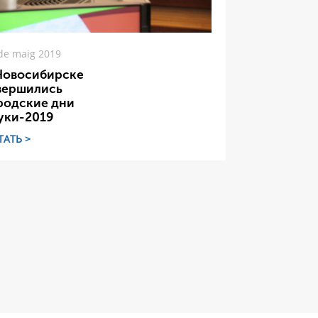
de maig 2019
Новосибирске
вершились
родские дни
уки-2019
ТАТЬ >