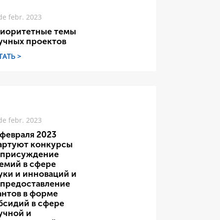
de febr. 2023
иоритетные темы
учных проектов
ТАТЬ >
de febr. 2023
 февраля 2023
артуют конкурсы
 присуждение
емий в сфере
уки и инноваций и
 предоставление
антов в форме
бсидий в сфере
учной и