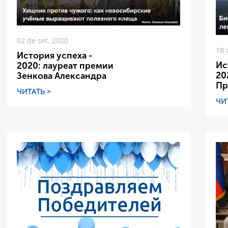
02 de set. 2020
18 
История успеха -
Ис
2020: лауреат премии
20
Зенкова Александра
Пр
ЧИТАТЬ >
ЧИ