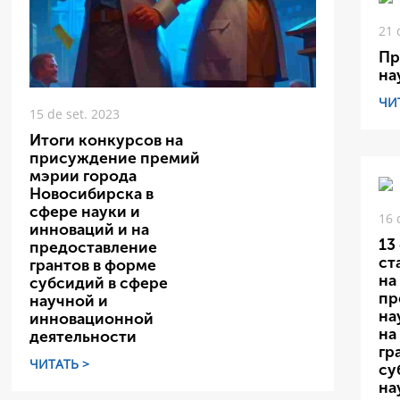
21 
Пр
на
ЧИ
15 de set. 2023
Итоги конкурсов на
присуждение премий
мэрии города
Новосибирска в
сфере науки и
16 
инноваций и на
13
предоставление
ст
грантов в форме
на
субсидий в сфере
пр
научной и
на
инновационной
на
деятельности
гр
ЧИТАТЬ >
су
на