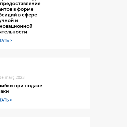
 предоставление
антов в форме
бсидий в сфере
учной и
новационной
ятельности
ТАТЬ >
de març 2023
ибки при подаче
явки
ТАТЬ >