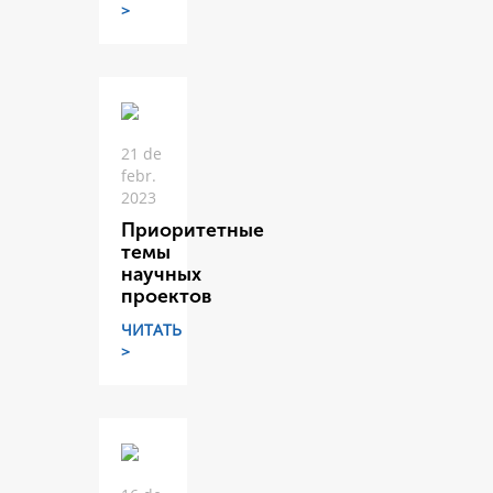
>
21 de
febr.
2023
Приоритетные
темы
научных
проектов
ЧИТАТЬ
>