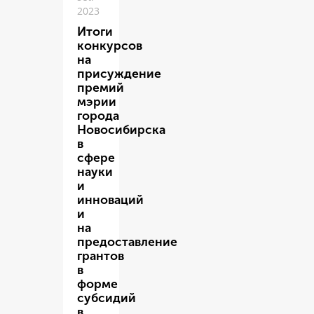
2023
Итоги
конкурсов
на
присуждение
премий
мэрии
города
Новосибирска
в
сфере
науки
и
инноваций
и
на
предоставление
грантов
в
форме
субсидий
в