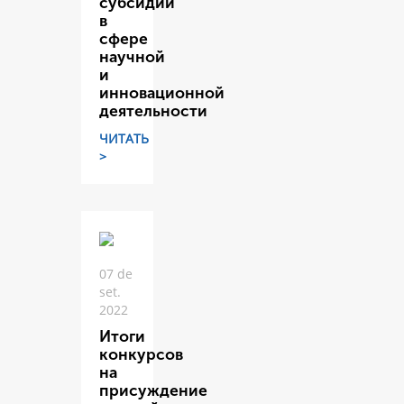
субсидий
в
сфере
научной
и
инновационной
деятельности
ЧИТАТЬ
>
07 de
set.
2022
Итоги
конкурсов
на
присуждение