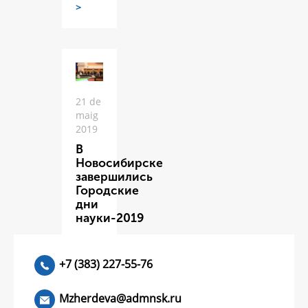
>
21 de
maig
2019
В
Новосибирске
завершились
Городские
дни
науки-2019
ЧИТАТЬ
>
+7 (383) 227-55-76
Mzherdeva@admnsk.ru