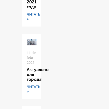
2021
году
ЧИТАТЬ
>
11 de
febr.
2021
Актуально
для
города!
ЧИТАТЬ
>