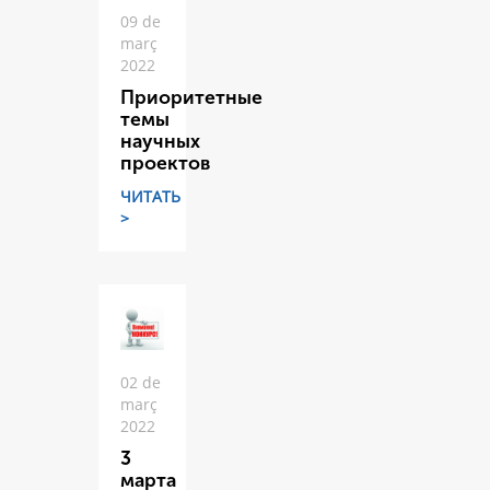
09 de
març
2022
Приоритетные
темы
научных
проектов
ЧИТАТЬ
>
02 de
març
2022
3
марта