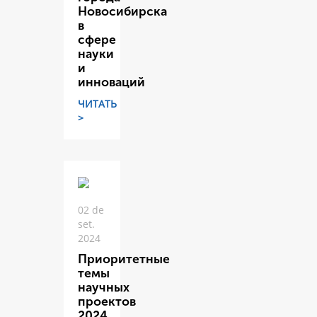
Новосибирска
в
сфере
науки
и
инноваций
ЧИТАТЬ
>
02 de
set.
2024
Приоритетные
темы
научных
проектов
2024