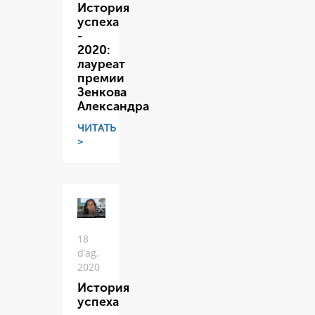
История
успеха
-
2020:
лауреат
премии
Зенкова
Александра
ЧИТАТЬ
>
18
d’ag.
2020
История
успеха