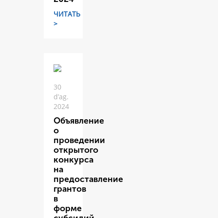
ЧИТАТЬ
>
30
d’ag.
2024
Объявление
о
проведении
открытого
конкурса
на
предоставление
грантов
в
форме