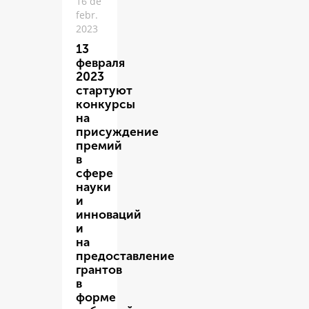
16 de
febr.
2023
13
февраля
2023
стартуют
конкурсы
на
присуждение
премий
в
сфере
науки
и
инноваций
и
на
предоставление
грантов
в
форме