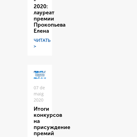
-
2020:
лауреат
премии
Прокопьева
Елена
ЧИТАТЬ
>
07 de
maig
2020
Итоги
конкурсов
на
присуждение
премий