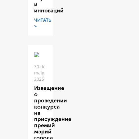
и
инноваций
ЧИТАТЬ
>
30 de
maig
2025
Извещение
о
проведении
конкурса
на
присуждение
премий
мэрий
города