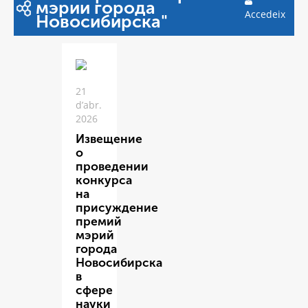
мэрии города
Accedeix
Новосибирска"
21
d’abr.
2026
Извещение
о
проведении
конкурса
на
присуждение
премий
мэрий
города
Новосибирска
в
сфере
науки