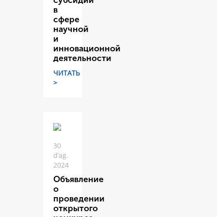
субсидий
в
сфере
научной
и
инновационной
деятельности
ЧИТАТЬ
>
30
d’ag.
2024
Объявление
о
проведении
открытого