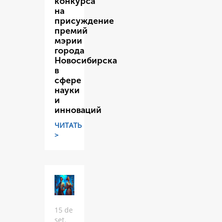
конкурса
на
присуждение
премий
мэрии
города
Новосибирска
в
сфере
науки
и
инноваций
ЧИТАТЬ
>
15 de
set.