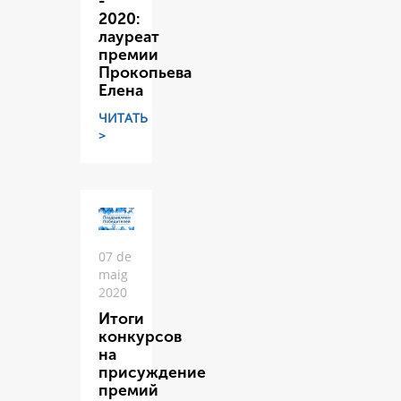
-
2020:
лауреат
премии
Прокопьева
Елена
ЧИТАТЬ
>
07 de
maig
2020
Итоги
конкурсов
на
присуждение
премий