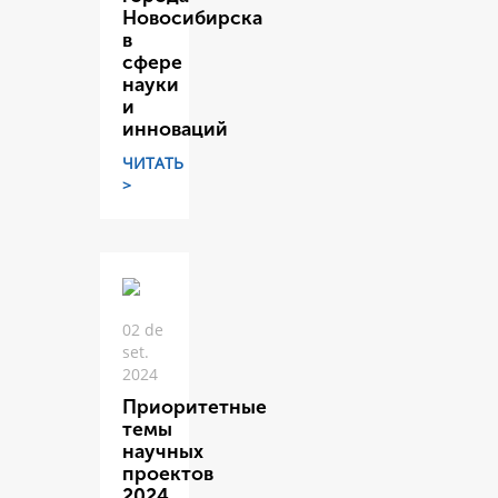
Новосибирска
в
сфере
науки
и
инноваций
ЧИТАТЬ
>
02 de
set.
2024
Приоритетные
темы
научных
проектов
2024