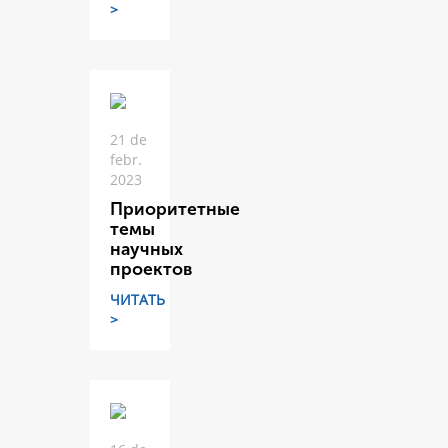
>
21 de
febr.
2023
Приоритетные
темы
научных
проектов
ЧИТАТЬ
>