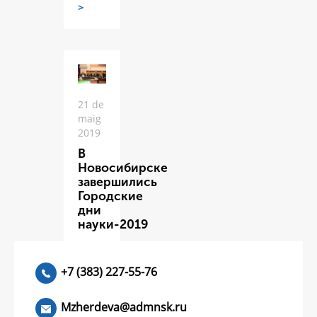
>
21 de
maig
2019
В
Новосибирске
завершились
Городские
дни
науки-2019
ЧИТАТЬ
>
+7 (383) 227-55-76
Mzherdeva@admnsk.ru