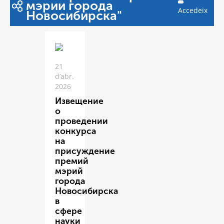
мэрии города
Accedeix
Новосибирска"
21
d’abr.
2026
Извещение
о
проведении
конкурса
на
присуждение
премий
мэрий
города
Новосибирска
в
сфере
науки