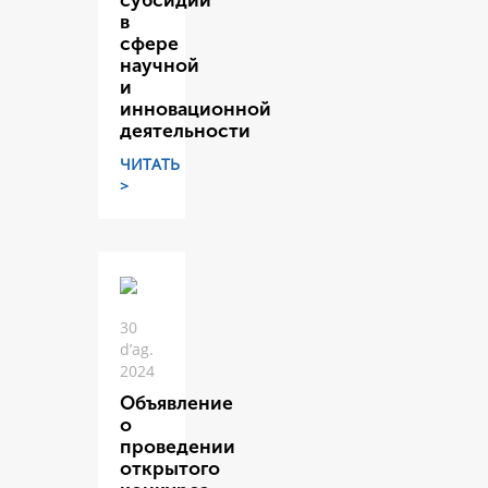
субсидий
в
сфере
научной
и
инновационной
деятельности
ЧИТАТЬ
>
30
d’ag.
2024
Объявление
о
проведении
открытого