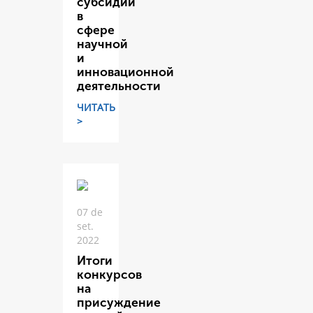
субсидий
в
сфере
научной
и
инновационной
деятельности
ЧИТАТЬ
>
07 de
set.
2022
Итоги
конкурсов
на
присуждение