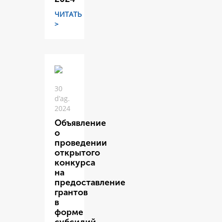
ЧИТАТЬ
>
30
d’ag.
2024
Объявление
о
проведении
открытого
конкурса
на
предоставление
грантов
в
форме