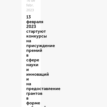
16 de
febr.
2023
13
февраля
2023
стартуют
конкурсы
на
присуждение
премий
в
сфере
науки
и
инноваций
и
на
предоставление
грантов
в
форме