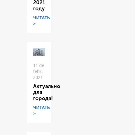
2021
году
ЧИТАТЬ
>
11 de
febr.
2021
Актуально
для
города!
ЧИТАТЬ
>