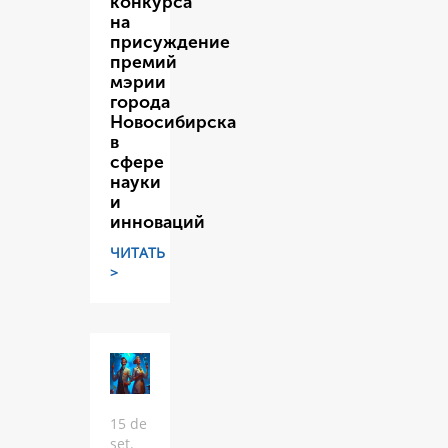
конкурса
на
присуждение
премий
мэрии
города
Новосибирска
в
сфере
науки
и
инноваций
ЧИТАТЬ
>
15 de
set.