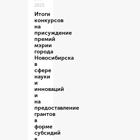
2023
Итоги
конкурсов
на
присуждение
премий
мэрии
города
Новосибирска
в
сфере
науки
и
инноваций
и
на
предоставление
грантов
в
форме
субсидий
в