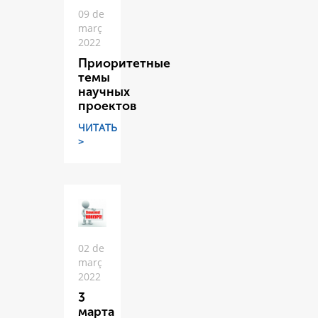
09 de
març
2022
Приоритетные
темы
научных
проектов
ЧИТАТЬ
>
02 de
març
2022
3
марта