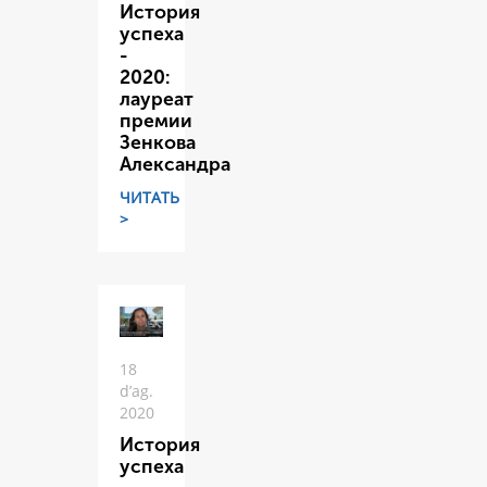
История
успеха
-
2020:
лауреат
премии
Зенкова
Александра
ЧИТАТЬ
>
18
d’ag.
2020
История
успеха