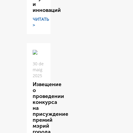
и
инноваций
ЧИТАТЬ
>
30 de
maig
2025
Извещение
о
проведении
конкурса
на
присуждение
премий
мэрий
города