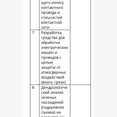
щего износу
контактного
провода и
спецчастей
контактной
сети
7
Разработка
средства для
обработки
электрических
машин и
проводов с
целью
защиты от
атмосферных
воздействий
(влаги, грязи)
8
Дендрологиче
ский анализ
зеленых
насаждений
(подеревная
съемка) на