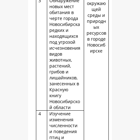
3
Обнаружение
окружаю
новых мест
щей
обитания в
среды и
черте города
природн
Новосибирска
ых
редких и
ресурсов
находящихся
в городе
под угрозой
Новосиб
исчезновения
ирске
видов
животных,
растений,
грибов и
лишайников,
занесенных в
Красную
книгу
Новосибирско
й области
4
Изучение
изменения
численности
и поведения
птиц и