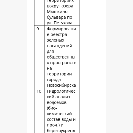
территориях
вокруг озера
Мышкино,
бульвара по
ул. Петухова
9
Формировани
е реестра
зеленых
насаждений
для
общественны
х пространств
на
территории
города
Новосибирска
10
Гидрологичес
кий анализ
водоемов
(био-
химический
состав воды и
проч.) и
берегоукрепл