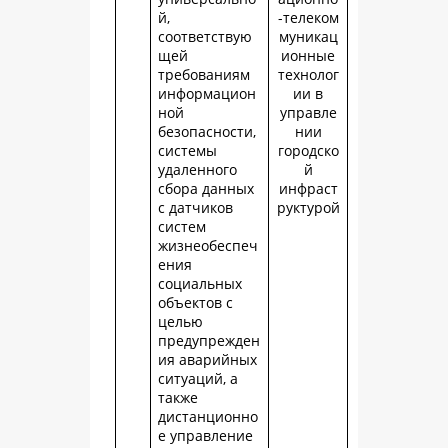
й,
-телеком
соответствую
муникац
щей
ионные
требованиям
технолог
информацион
ии в
ной
управле
безопасности,
нии
системы
городско
удаленного
й
сбора данных
инфраст
с датчиков
руктурой
систем
жизнеобеспеч
ения
социальных
объектов с
целью
предупрежден
ия аварийных
ситуаций, а
также
дистанционно
е управление