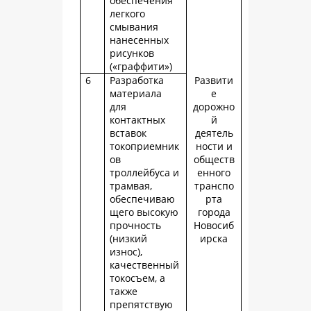
обеспечения
легкого
смывания
нанесенных
рисунков
(«граффити»)
6
Разработка
Развити
материала
е
для
дорожно
контактных
й
вставок
деятель
токоприемник
ности и
ов
обществ
троллейбуса и
енного
трамвая,
транспо
обеспечиваю
рта
щего высокую
города
прочность
Новосиб
(низкий
ирска
износ),
качественный
токосъем, а
также
препятствую