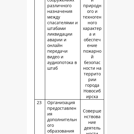
различного
природн
назначения
ого и
между
техноген
спасателями и
ного
штабами
характер
ликвидации
а и
аварии и
обеспеч
онлайн
ение
передачи
пожарно
видео и
й
аудиопотока в
безопас
штаб
ности на
террито
рии
города
Новосиб
ирска
23
Организация
предоставлен
Соверше
ия
нствова
дополнительн
ние
ого
деятель
образования
ности