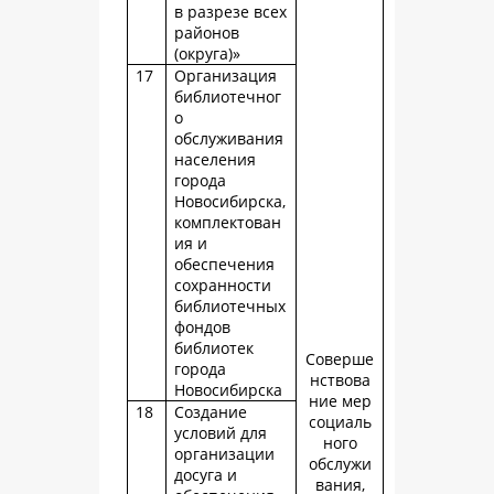
в разрезе всех
районов
(округа)»
17
Организация
библиотечног
о
обслуживания
населения
города
Новосибирска,
комплектован
ия и
обеспечения
сохранности
библиотечных
фондов
библиотек
Соверше
города
нствова
Новосибирска
ние мер
18
Создание
социаль
условий для
ного
организации
обслужи
досуга и
вания,