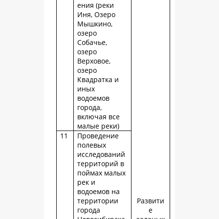
ения (реки
Иня, Озеро
Мышкино,
озеро
Собачье,
озеро
Верховое,
озеро
Квадратка и
иных
водоемов
города,
включая все
малые реки)
11
Проведение
полевых
исследований
территорий в
поймах малых
рек и
водоемов на
территории
Развити
города
е