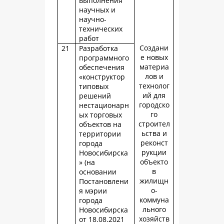
выполнения
научных и
научно-
технических
работ
Создани
21
Разработка
е новых
программного
материа
обеспечения
лов и
«конструктор
технолог
типовых
ий для
решений
городско
нестационарн
го
ых торговых
строител
объектов на
ьства и
территории
реконст
города
рукции
Новосибирска
объекто
» (на
в
основании
жилищн
Постановлени
о-
я мэрии
коммуна
города
льного
Новосибирска
хозяйств
от 18.08.2021