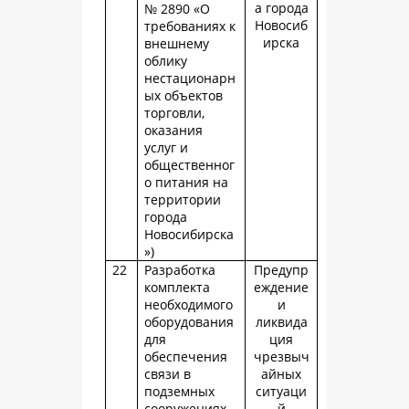
а города
№ 2890 «О
Новосиб
требованиях к
ирска
внешнему
облику
нестационарн
ых объектов
торговли,
оказания
услуг и
общественног
о питания на
территории
города
Новосибирска
»)
22
Разработка
Предупр
комплекта
еждение
необходимого
и
оборудования
ликвида
для
ция
обеспечения
чрезвыч
связи в
айных
подземных
ситуаци
сооружениях
й