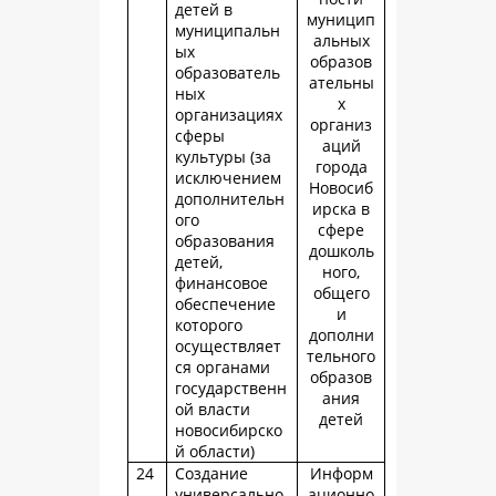
детей в
муницип
муниципальн
альных
ых
образов
образователь
ательны
ных
х
организациях
организ
сферы
аций
культуры (за
города
исключением
Новосиб
дополнительн
ирска в
ого
сфере
образования
дошколь
детей,
ного,
финансовое
общего
обеспечение
и
которого
дополни
осуществляет
тельного
ся органами
образов
государственн
ания
ой власти
детей
новосибирско
й области)
24
Создание
Информ
универсально
ационно