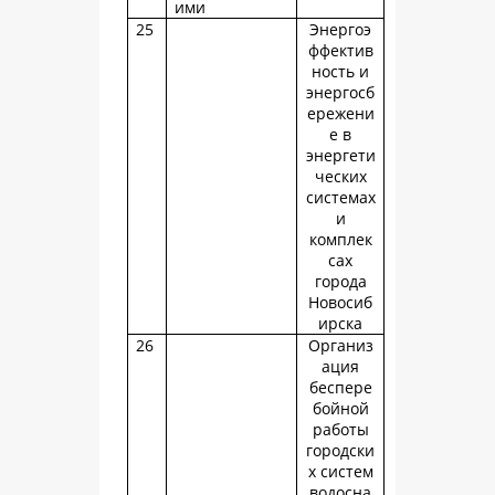
ими
25
Энергоэ
ффектив
ность и
энергосб
ережени
е в
энергети
ческих
системах
и
комплек
сах
города
Новосиб
ирска
26
Организ
ация
беспере
бойной
работы
городски
х систем
водосна