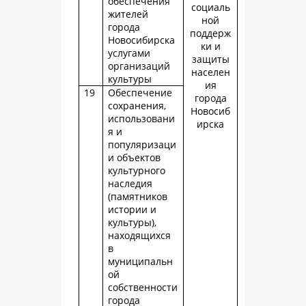
обеспечения
социаль
жителей
ной
города
поддерж
Новосибирска
ки и
услугами
защиты
организаций
населен
культуры
ия
19
Обеспечение
города
сохранения,
Новосиб
использовани
ирска
я и
популяризаци
и объектов
культурного
наследия
(памятников
истории и
культуры),
находящихся
в
муниципальн
ой
собственности
города