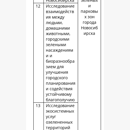
Новосибирска
зеленых
и
12
Исследование
парковы
взаимодейств
х зон
ия между
города
людьми,
Новосиб
домашними
ирска
животными,
городскими
зелеными
насаждениям
и и
биоразнообра
зием для
улучшения
городского
планирования
и содействия
устойчивому
благополучию
13
Исследование
экосистемных
услуг
озелененных
территорий