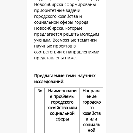
Новосибирска сформированы
приоритетные задачи
городского хозяйства и
социальной сферы города
Новосибирска, которые
предлагается решить молодым
ученым. Возможные тематики
научных проектов в
соответствии с направлениями
представлены ниже.
Предлагаемые темы научных
исследований:
№
Наименовани
Направл
е проблемы
ение
городского
городско
хозяйства или
го
социальной
хозяйств
сферы
а или
социаль
ной