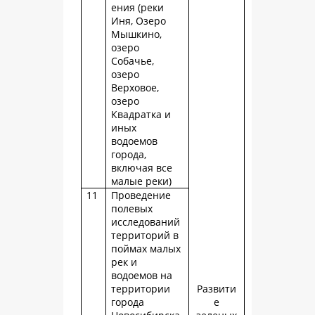
ения (реки
Иня, Озеро
Мышкино,
озеро
Собачье,
озеро
Верховое,
озеро
Квадратка и
иных
водоемов
города,
включая все
малые реки)
11
Проведение
полевых
исследований
территорий в
поймах малых
рек и
водоемов на
территории
Развити
города
е