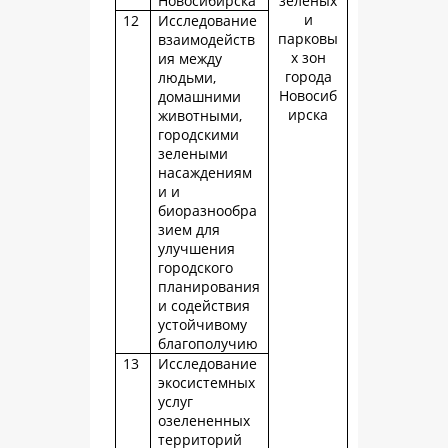
Новосибирска
зеленых
и
12
Исследование
парковы
взаимодейств
х зон
ия между
города
людьми,
Новосиб
домашними
ирска
животными,
городскими
зелеными
насаждениям
и и
биоразнообра
зием для
улучшения
городского
планирования
и содействия
устойчивому
благополучию
13
Исследование
экосистемных
услуг
озелененных
территорий