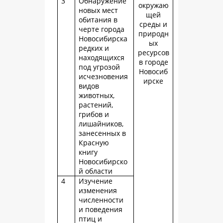
3
Обнаружение
окружаю
новых мест
щей
обитания в
среды и
черте города
природн
Новосибирска
ых
редких и
ресурсов
находящихся
в городе
под угрозой
Новосиб
исчезновения
ирске
видов
животных,
растений,
грибов и
лишайников,
занесенных в
Красную
книгу
Новосибирско
й области
4
Изучение
изменения
численности
и поведения
птиц и