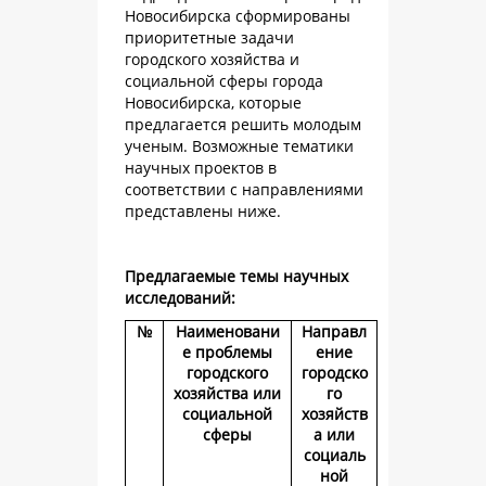
Новосибирска сформированы
приоритетные задачи
городского хозяйства и
социальной сферы города
Новосибирска, которые
предлагается решить молодым
ученым. Возможные тематики
научных проектов в
соответствии с направлениями
представлены ниже.
Предлагаемые темы научных
исследований:
№
Наименовани
Направл
е проблемы
ение
городского
городско
хозяйства или
го
социальной
хозяйств
сферы
а или
социаль
ной