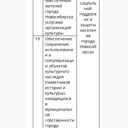
обеспечения
социаль
жителей
ной
города
поддерж
Новосибирска
ки и
услугами
защиты
организаций
населен
культуры
ия
19
Обеспечение
города
сохранения,
Новосиб
использовани
ирска
я и
популяризаци
и объектов
культурного
наследия
(памятников
истории и
культуры),
находящихся
в
муниципальн
ой
собственности
города