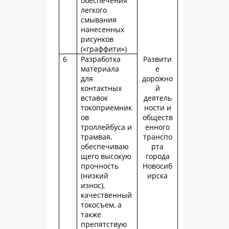
обеспечения
легкого
смывания
нанесенных
рисунков
(«граффити»)
6
Разработка
Развити
материала
е
для
дорожно
контактных
й
вставок
деятель
токоприемник
ности и
ов
обществ
троллейбуса и
енного
трамвая,
транспо
обеспечиваю
рта
щего высокую
города
прочность
Новосиб
(низкий
ирска
износ),
качественный
токосъем, а
также
препятствую