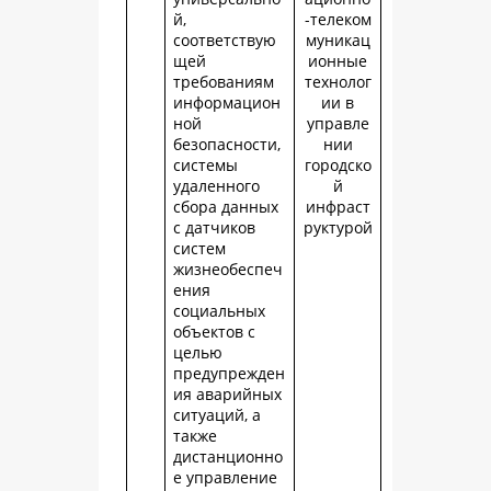
й,
-телеком
соответствую
муникац
щей
ионные
требованиям
технолог
информацион
ии в
ной
управле
безопасности,
нии
системы
городско
удаленного
й
сбора данных
инфраст
с датчиков
руктурой
систем
жизнеобеспеч
ения
социальных
объектов с
целью
предупрежден
ия аварийных
ситуаций, а
также
дистанционно
е управление