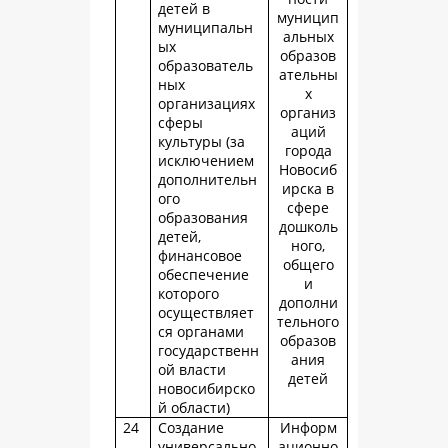
детей в
муницип
муниципальн
альных
ых
образов
образователь
ательны
ных
х
организациях
организ
сферы
аций
культуры (за
города
исключением
Новосиб
дополнительн
ирска в
ого
сфере
образования
дошколь
детей,
ного,
финансовое
общего
обеспечение
и
которого
дополни
осуществляет
тельного
ся органами
образов
государственн
ания
ой власти
детей
новосибирско
й области)
24
Создание
Информ
универсально
ационно