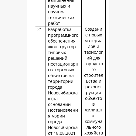
выполнения
научных и
научно-
технических
работ
Создани
21
Разработка
е новых
программного
материа
обеспечения
лов и
«конструктор
технолог
типовых
ий для
решений
городско
нестационарн
го
ых торговых
строител
объектов на
ьства и
территории
реконст
города
рукции
Новосибирска
объекто
» (на
в
основании
жилищн
Постановлени
о-
я мэрии
коммуна
города
льного
Новосибирска
хозяйств
от 18.08.2021