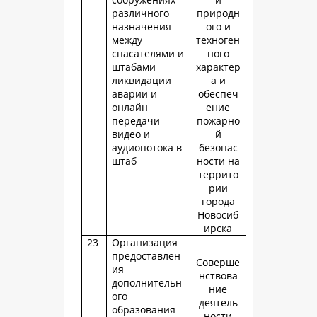
различного
природн
назначения
ого и
между
техноген
спасателями и
ного
штабами
характер
ликвидации
а и
аварии и
обеспеч
онлайн
ение
передачи
пожарно
видео и
й
аудиопотока в
безопас
штаб
ности на
террито
рии
города
Новосиб
ирска
23
Организация
предоставлен
Соверше
ия
нствова
дополнительн
ние
ого
деятель
образования
ности