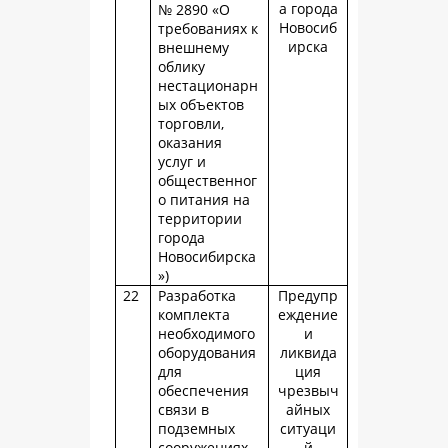
а города
№ 2890 «О
Новосиб
требованиях к
ирска
внешнему
облику
нестационарн
ых объектов
торговли,
оказания
услуг и
общественног
о питания на
территории
города
Новосибирска
»)
22
Разработка
Предупр
комплекта
еждение
необходимого
и
оборудования
ликвида
для
ция
обеспечения
чрезвыч
связи в
айных
подземных
ситуаци
сооружениях
й