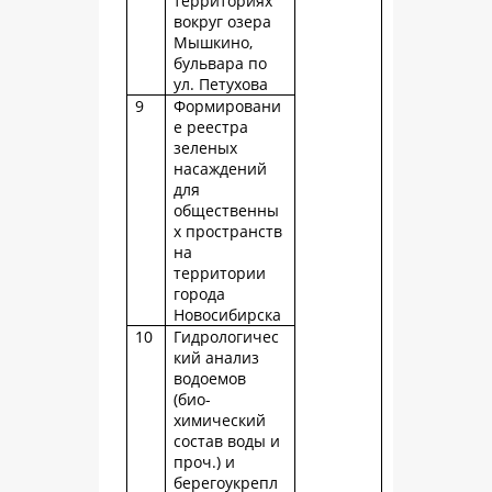
территориях
вокруг озера
Мышкино,
бульвара по
ул. Петухова
9
Формировани
е реестра
зеленых
насаждений
для
общественны
х пространств
на
территории
города
Новосибирска
10
Гидрологичес
кий анализ
водоемов
(био-
химический
состав воды и
проч.) и
берегоукрепл