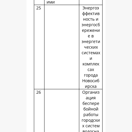
ими
25
Энергоэ
ффектив
ность и
энергосб
ережени
е в
энергети
ческих
системах
и
комплек
сах
города
Новосиб
ирска
26
Организ
ация
беспере
бойной
работы
городски
х систем
водосна