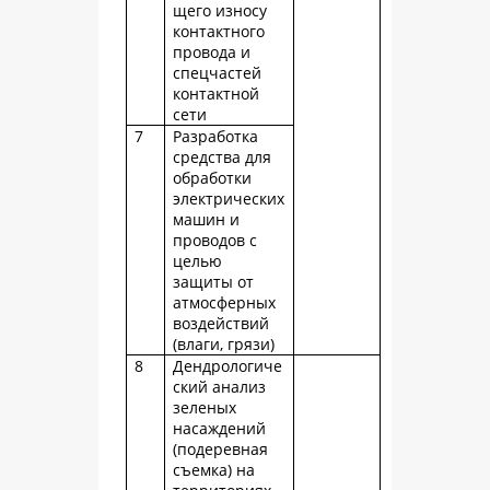
щего износу
контактного
провода и
спецчастей
контактной
сети
7
Разработка
средства для
обработки
электрических
машин и
проводов с
целью
защиты от
атмосферных
воздействий
(влаги, грязи)
8
Дендрологиче
ский анализ
зеленых
насаждений
(подеревная
съемка) на