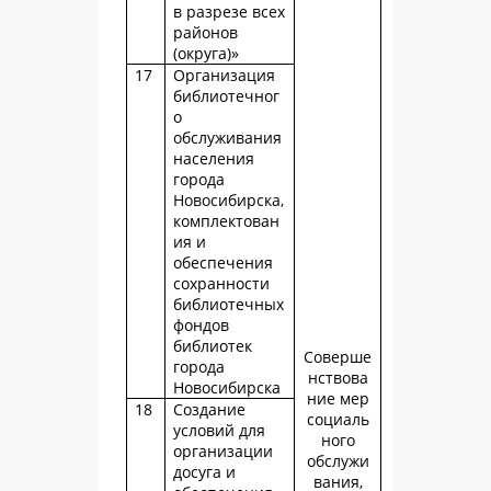
в разрезе всех
районов
(округа)»
17
Организация
библиотечног
о
обслуживания
населения
города
Новосибирска,
комплектован
ия и
обеспечения
сохранности
библиотечных
фондов
библиотек
Соверше
города
нствова
Новосибирска
ние мер
18
Создание
социаль
условий для
ного
организации
обслужи
досуга и
вания,