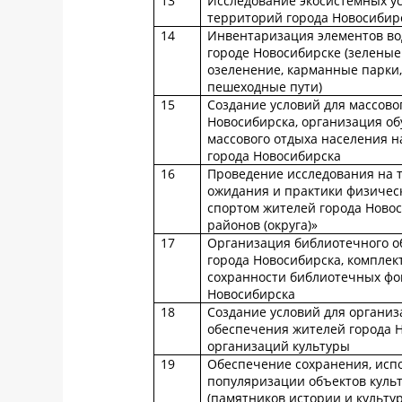
13
Исследование экосистемных у
территорий города Новосибир
14
Инвентаризация элементов вод
городе Новосибирске (зелены
озеленение, карманные парки,
пешеходные пути)
15
Создание условий для массово
Новосибирска, организация об
массового отдыха населения н
города Новосибирска
16
Проведение исследования на 
ожидания и практики физическ
спортом жителей города Новос
районов (округа)»
17
Организация библиотечного о
города Новосибирска, комплек
сохранности библиотечных фо
Новосибирска
18
Создание условий для организ
обеспечения жителей города 
организаций культуры
19
Обеспечение сохранения, исп
популяризации объектов куль
(памятников истории и культу