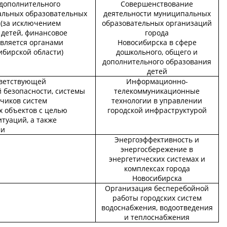
дополнительного
Совершенствование
альных образовательных
деятельности муниципальных
 (за исключением
образовательных организаций
 детей, финансовое
города
твляется органами
Новосибирска в сфере
ибирской области)
дошкольного, общего и
дополнительного образования
детей
тветствующей
Информационно-
безопасности, системы
телекоммуникационные
тчиков систем
технологии в управлении
 объектов с целью
городской инфраструктурой
туаций, а также
ми
Энергоэффективность и
энергосбережение в
энергетических системах и
комплексах города
Новосибирска
Организация бесперебойной
работы городских систем
водоснабжения, водоотведения
и теплоснабжения