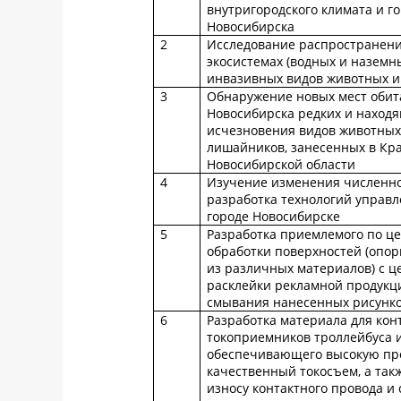
внутригородского климата и го
Новосибирска
2
Исследование распространен
экосистемах (водных и наземн
инвазивных видов животных и
3
Обнаружение новых мест обит
Новосибирска редких и находя
исчезновения видов животных,
лишайников, занесенных в Кр
Новосибирской области
4
Изучение изменения численно
разработка технологий управл
городе Новосибирске
5
Разработка приемлемого по це
обработки поверхностей (опор
из различных материалов) с 
расклейки рекламной продукци
смывания нанесенных рисунко
6
Разработка материала для кон
токоприемников троллейбуса и
обеспечивающего высокую проч
качественный токосъем, а та
износу контактного провода и