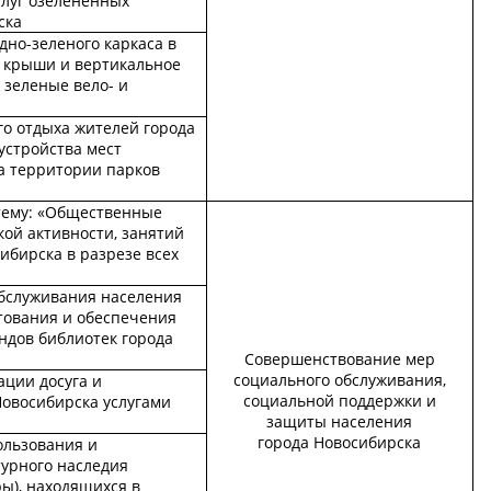
слуг озелененных
ска
но-зеленого каркаса в
е крыши и вертикальное
 зеленые вело- и
го отдыха жителей города
устройства мест
а территории парков
тему: «Общественные
ой активности, занятий
ибирска в разрезе всех
бслуживания населения
тования и обеспечения
ндов библиотек города
Совершенствование мер
социального обслуживания,
ации досуга и
социальной поддержки и
Новосибирска услугами
защиты населения
города Новосибирска
ользования и
турного наследия
ры), находящихся в