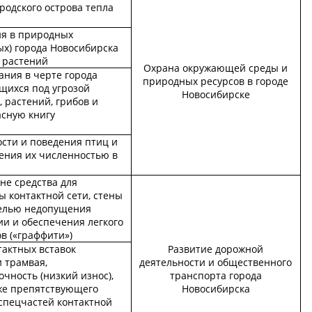
родского острова тепла
ия в природных
ых) города Новосибирска
 растений
Охрана окружающей среды и
ания в черте города
природных ресурсов в городе
щихся под угрозой
Новосибирске
 растений, грибов и
асную книгу
сти и поведения птиц и
ения их численностью в
не средства для
ы контактной сети, стены
целью недопущения
и и обеспечения легкого
в («граффити»)
тактных вставок
Развитие дорожной
 трамвая,
деятельности и общественного
ность (низкий износ),
транспорта города
кже препятствующего
Новосибирска
 спецчастей контактной