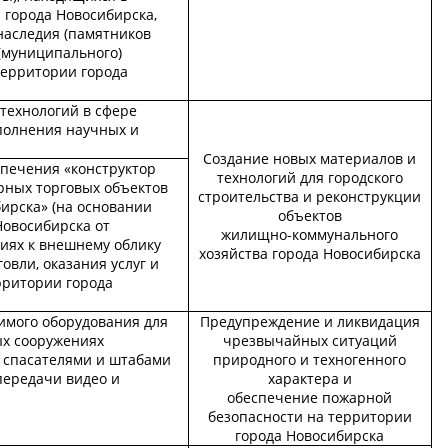
 города Новосибирска,
наследия (памятников
 (муниципального)
территории города
технологий в сфере
полнения научных и
Создание новых материалов и
спечения «конструктор
технологий для городского
ных торговых объектов
строительства и реконструкции
ирска» (на основании
объектов
Новосибирска от
жилищно-коммунального
ниях к внешнему облику
хозяйства города Новосибирска
овли, оказания услуг и
рритории города
имого оборудования для
Предупреждение и ликвидация
ых сооружениях
чрезвычайных ситуаций
 спасателями и штабами
природного и техногенного
передачи видео и
характера и
обеспечение пожарной
безопасности на территории
города Новосибирска