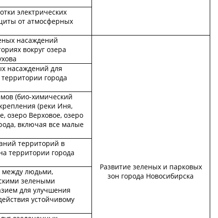
ботки электрических
щиты от атмосферных
еных насаждений
ториях вокруг озера
ухова
х насаждений для
 территории города
емов (био-химический
укрепления (реки Иня,
, озеро Верховое, озеро
рода, включая все малые
аний территорий в
на территории города
Развитие зеленых и парковых
 между людьми,
зон города Новосибирска
скими зелеными
азием для улучшения
действия устойчивому