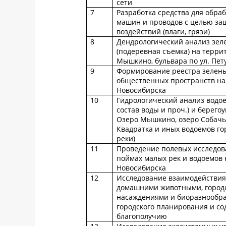
сети
7
Разработка средства для обра
машин и проводов с целью за
воздействий (влаги, грязи)
8
Дендрологический анализ зел
(подеревная съемка) на терри
Мышкино, бульвара по ул. Пет
9
Формирование реестра зелены
общественных пространств на
Новосибирска
10
Гидрологический анализ водо
состав воды и проч.) и берего
Озеро Мышкино, озеро Собачье
Квадратка и иных водоемов го
реки)
11
Проведение полевых исследов
поймах малых рек и водоемов 
Новосибирска
12
Исследование взаимодействия
домашними животными, город
насаждениями и биоразнообр
городского планирования и со
благополучию